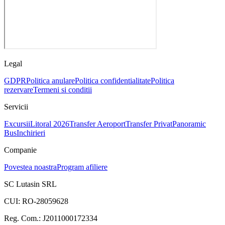
Legal
GDPR
Politica anulare
Politica confidentialitate
Politica
rezervare
Termeni si conditii
Servicii
Excursii
Litoral 2026
Transfer Aeroport
Transfer Privat
Panoramic
Bus
Inchirieri
Companie
Povestea noastra
Program afiliere
SC Lutasin SRL
CUI:
RO-28059628
Reg. Com.:
J2011000172334