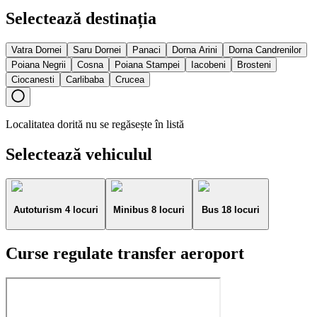
Selectează destinația
Vatra Dornei
Saru Dornei
Panaci
Dorna Arini
Dorna Candrenilor
Poiana Negrii
Cosna
Poiana Stampei
Iacobeni
Brosteni
Ciocanesti
Carlibaba
Crucea
Localitatea dorită nu se regăsește în listă
Selectează vehiculul
Autoturism 4 locuri
Minibus 8 locuri
Bus 18 locuri
Curse regulate transfer aeroport