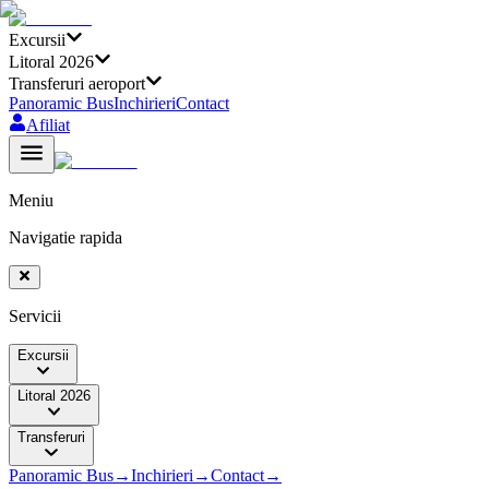
Excursii
Litoral 2026
Transferuri aeroport
Panoramic Bus
Inchirieri
Contact
Afiliat
Meniu
Navigatie rapida
Servicii
Excursii
Litoral 2026
Transferuri
Panoramic Bus
→
Inchirieri
→
Contact
→