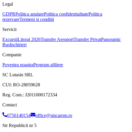
Legal
GDPR
Politica anulare
Politica confidentialitate
Politica
rezervare
Termeni si conditii
Servicii
Excursii
Litoral 2026
Transfer Aeroport
Transfer Privat
Panoramic
Bus
Inchirieri
Companie
Povestea noastra
Program afiliere
SC Lutasin SRL
CUI:
RO-28059628
Reg. Com.:
J2011000172334
Contact
0756140154
office@sincarom.ro
Str Republicii nr 5