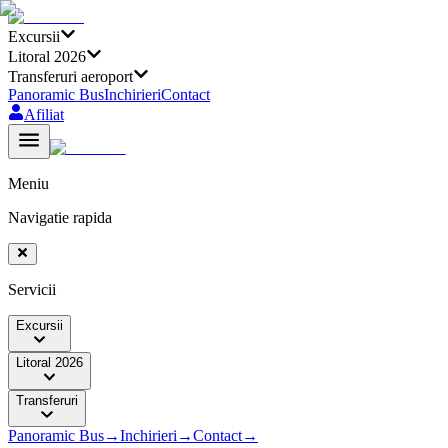
Excursii
Litoral 2026
Transferuri aeroport
Panoramic Bus
Inchirieri
Contact
Afiliat
Meniu
Navigatie rapida
Servicii
Excursii
Litoral 2026
Transferuri
Panoramic Bus
→
Inchirieri
→
Contact
→