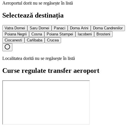
Aeroportul dorit nu se regăsește în listă
Selectează destinația
Vatra Dornei
Saru Dornei
Panaci
Dorna Arini
Dorna Candrenilor
Poiana Negrii
Cosna
Poiana Stampei
Iacobeni
Brosteni
Ciocanesti
Carlibaba
Crucea
Localitatea dorită nu se regăsește în listă
Curse regulate transfer aeroport