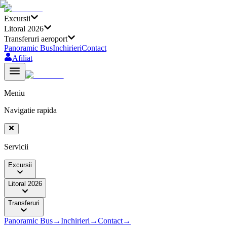
Excursii
Litoral 2026
Transferuri aeroport
Panoramic Bus
Inchirieri
Contact
Afiliat
Meniu
Navigatie rapida
Servicii
Excursii
Litoral 2026
Transferuri
Panoramic Bus
→
Inchirieri
→
Contact
→