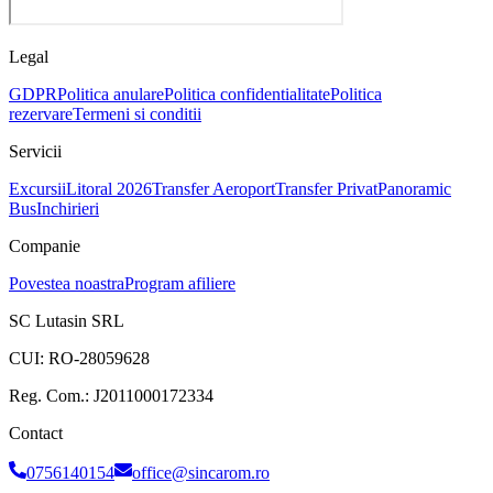
Legal
GDPR
Politica anulare
Politica confidentialitate
Politica
rezervare
Termeni si conditii
Servicii
Excursii
Litoral 2026
Transfer Aeroport
Transfer Privat
Panoramic
Bus
Inchirieri
Companie
Povestea noastra
Program afiliere
SC Lutasin SRL
CUI:
RO-28059628
Reg. Com.:
J2011000172334
Contact
0756140154
office@sincarom.ro