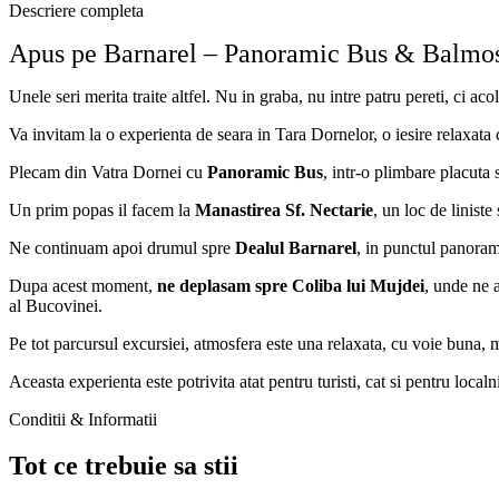
Descriere completa
Apus pe Barnarel – Panoramic Bus & Balmos 
Unele seri merita traite altfel. Nu in graba, nu intre patru pereti, ci ac
Va invitam la o experienta de seara in Tara Dornelor, o iesire relaxata ca
Plecam din Vatra Dornei cu
Panoramic Bus
, intr-o plimbare placuta 
Un prim popas il facem la
Manastirea Sf. Nectarie
, un loc de liniste
Ne continuam apoi drumul spre
Dealul Barnarel
, in punctul panora
Dupa acest moment,
ne deplasam spre Coliba lui Mujdei
, unde ne a
al Bucovinei.
Pe tot parcursul excursiei, atmosfera este una relaxata, cu voie buna, 
Aceasta experienta este potrivita atat pentru turisti, cat si pentru loca
Conditii & Informatii
Tot ce trebuie sa stii