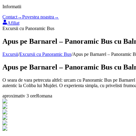
Informatii
Contact
→
Povestea noastra
→
Afiliat
Excursii cu Panoramic Bus
Apus pe Barnarel – Panoramic Bus cu Balm
Excursii
/
Excursii cu Panoramic Bus
/
Apus pe Barnarel – Panoramic Bu
Apus pe Barnarel – Panoramic Bus cu Balm
O seara de vara petrecuta altfel: urcam cu Panoramic Bus pe Barnarel 
autentic la Coliba lui Mujdei. O experienta simpla, cu privelisti frumoas
aproximativ 3 ore
Romana