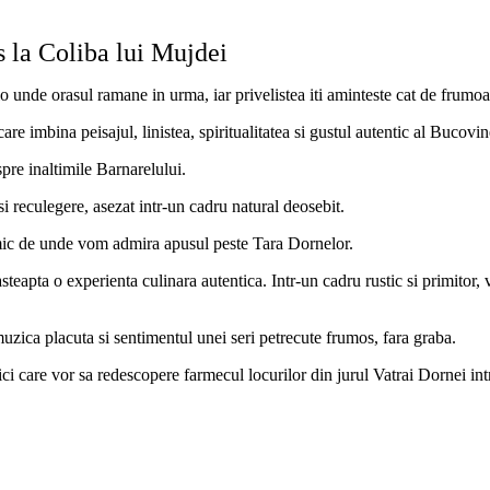
la Coliba lui Mujdei
olo unde orasul ramane in urma, iar privelistea iti aminteste cat de frumoa
re imbina peisajul, linistea, spiritualitatea si gustul autentic al Bucovin
spre inaltimile Barnarelului.
 si reculegere, asezat intr-un cadru natural deosebit.
mic de unde vom admira apusul peste Tara Dornelor.
steapta o experienta culinara autentica. Intr-un cadru rustic si primitor
muzica placuta si sentimentul unei seri petrecute frumos, fara graba.
lnici care vor sa redescopere farmecul locurilor din jurul Vatrai Dornei in