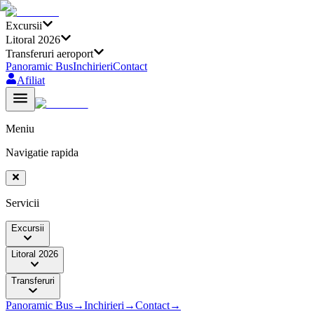
Excursii
Litoral 2026
Transferuri aeroport
Panoramic Bus
Inchirieri
Contact
Afiliat
Meniu
Navigatie rapida
Servicii
Excursii
Litoral 2026
Transferuri
Panoramic Bus
→
Inchirieri
→
Contact
→