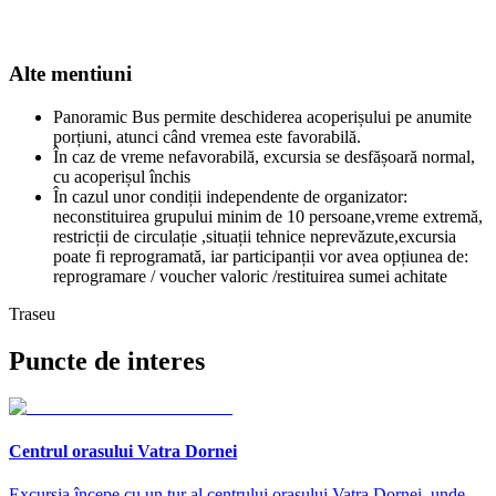
Alte mentiuni
Panoramic Bus permite deschiderea acoperișului pe anumite
porțiuni, atunci când vremea este favorabilă.
În caz de vreme nefavorabilă, excursia se desfășoară normal,
cu acoperișul închis
În cazul unor condiții independente de organizator:
neconstituirea grupului minim de 10 persoane,vreme extremă,
restricții de circulație ,situații tehnice neprevăzute,excursia
poate fi reprogramată, iar participanții vor avea opțiunea de:
reprogramare / voucher valoric /restituirea sumei achitate
Traseu
Puncte de interes
Centrul orasului Vatra Dornei
Excursia începe cu un tur al centrului orașului Vatra Dornei, unde