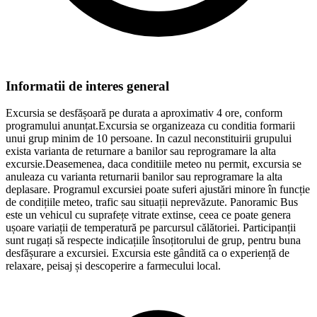
Informatii de interes general
Excursia se desfășoară pe durata a aproximativ 4 ore, conform
programului anunțat.Excursia se organizeaza cu conditia formarii
unui grup minim de 10 persoane. In cazul neconstituirii grupului
exista varianta de returnare a banilor sau reprogramare la alta
excursie.Deasemenea, daca conditiile meteo nu permit, excursia se
anuleaza cu varianta returnarii banilor sau reprogramare la alta
deplasare. Programul excursiei poate suferi ajustări minore în funcție
de condițiile meteo, trafic sau situații neprevăzute. Panoramic Bus
este un vehicul cu suprafețe vitrate extinse, ceea ce poate genera
ușoare variații de temperatură pe parcursul călătoriei. Participanții
sunt rugați să respecte indicațiile însoțitorului de grup, pentru buna
desfășurare a excursiei. Excursia este gândită ca o experiență de
relaxare, peisaj și descoperire a farmecului local.