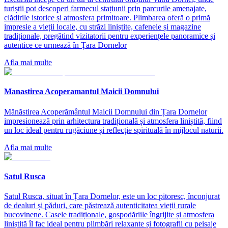
turiștii pot descoperi farmecul stațiunii prin parcurile amenajate,
clădirile istorice și atmosfera primitoare. Plimbarea oferă o primă
impresie a vieții locale, cu străzi liniștite, cafenele și magazine
tradiționale, pregătind vizitatorii pentru experiențele panoramice și
autentice ce urmează în Țara Dornelor
Afla mai multe
Manastirea Acoperamantul Maicii Domnului
Mănăstirea Acoperământul Maicii Domnului din Țara Dornelor
impresionează prin arhitectura tradițională și atmosfera liniștită, fiind
un loc ideal pentru rugăciune și reflecție spirituală în mijlocul naturii.
Afla mai multe
Satul Rusca
Satul Rusca, situat în Țara Dornelor, este un loc pitoresc, înconjurat
de dealuri și păduri, care păstrează autenticitatea vieții rurale
bucovinene. Casele tradiționale, gospodăriile îngrijite și atmosfera
liniștită îl fac ideal pentru plimbări relaxante și fotografii cu peisaje