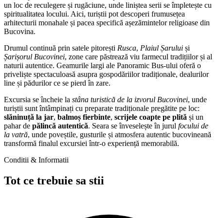
un loc de reculegere și rugăciune, unde liniștea serii se împletește cu
spiritualitatea locului. Aici, turiștii pot descoperi frumusețea
arhitecturii monahale și pacea specifică așezămintelor religioase din
Bucovina.
Drumul continuă prin satele pitorești
Rusca
,
Plaiul Șarului
și
Șarișorul Bucovinei
, zone care păstrează viu farmecul tradițiilor și al
naturii autentice. Geamurile largi ale Panoramic Bus-ului oferă o
priveliște spectaculoasă asupra gospodăriilor tradiționale, dealurilor
line și pădurilor ce se pierd în zare.
Excursia se încheie la
stâna turistică de la izvorul Bucovinei
, unde
turiștii sunt întâmpinați cu preparate tradiționale pregătite pe loc:
slăninuță la jar
,
balmoș fierbinte
,
scrijele coapte pe plită
și un
pahar de
pălincă autentică
. Seara se înveselește în jurul
focului de
la vatră
, unde poveștile, gusturile și atmosfera autentic bucovineană
transformă finalul excursiei într-o experiență memorabilă.
Conditii & Informatii
Tot ce trebuie sa stii