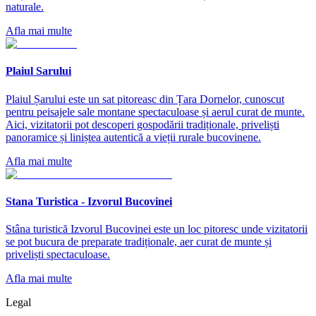
naturale.
Afla mai multe
Plaiul Sarului
Plaiul Șarului este un sat pitoreasc din Țara Dornelor, cunoscut
pentru peisajele sale montane spectaculoase și aerul curat de munte.
Aici, vizitatorii pot descoperi gospodării tradiționale, priveliști
panoramice și liniștea autentică a vieții rurale bucovinene.
Afla mai multe
Stana Turistica - Izvorul Bucovinei
Stâna turistică Izvorul Bucovinei este un loc pitoresc unde vizitatorii
se pot bucura de preparate tradiționale, aer curat de munte și
priveliști spectaculoase.
Afla mai multe
Legal