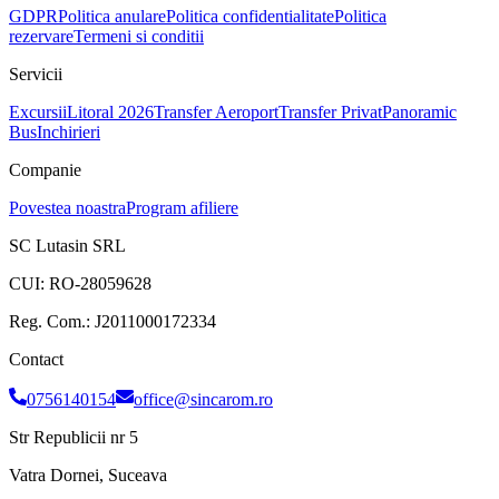
GDPR
Politica anulare
Politica confidentialitate
Politica
rezervare
Termeni si conditii
Servicii
Excursii
Litoral 2026
Transfer Aeroport
Transfer Privat
Panoramic
Bus
Inchirieri
Companie
Povestea noastra
Program afiliere
SC Lutasin SRL
CUI:
RO-28059628
Reg. Com.:
J2011000172334
Contact
0756140154
office@sincarom.ro
Str Republicii nr 5
Vatra Dornei, Suceava