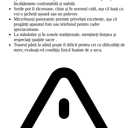
încălțăminte confortabilă și stabilă.
Serile pot fi răcoroase, chiar și în sezonul cald, așa că luați cu
voi o jachetă ușoară sau un pulover.
Microbuzul panoramic permite priveliști excelente, așa că
pregătiți aparatul foto sau telefonul pentru cadre
spectaculoase.
La mănăstire și în zonele tradiționale, mențineți liniștea și
respectați spațiile sacre .
Traseul până la stână poate fi dificil pentru cei cu dificultăți de
mers; evaluați-vă condiția fizică înainte de a urca.