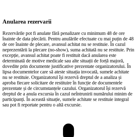
Anularea rezervarii
Rezervările pot fi anulate fără penalizare cu minimum 48 de ore
înainte de data plecării. Pentru anulările efectuate cu mai puțin de 48
de ore înainte de plecare, avansul achitat nu se restituie. În cazul
neprezentării la plecare (no-show), suma achitată nu se restituie. Prin
excepție, avansul achitat poate fi restituit dacă anularea este
determinată de motive medicale sau alte situații de forță majoră,
dovedite prin documente justificative prezentate organizatorului. În
lipsa documentelor care să ateste situația invocată, sumele achitate
nu se restituie. Organizatorul își rezervă dreptul de a analiza și
aproba fiecare solicitare de restituire în funcție de documentele
prezentate și de circumstanțele cazului. Organizatorul își rezervă
dreptul de a anula excursia în cazul neîntrunirii numărului minim de
participanți. În această situație, sumele achitate se restituie integral
sau pot fi reportate pentru o altă excursie.