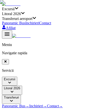
Excursii
Litoral 2026
Transferuri aeroport
Panoramic Bus
Inchirieri
Contact
Afiliat
Meniu
Navigatie rapida
Servicii
Excursii
Litoral 2026
Transferuri
Panoramic Bus
→
Inchirieri
→
Contact
→