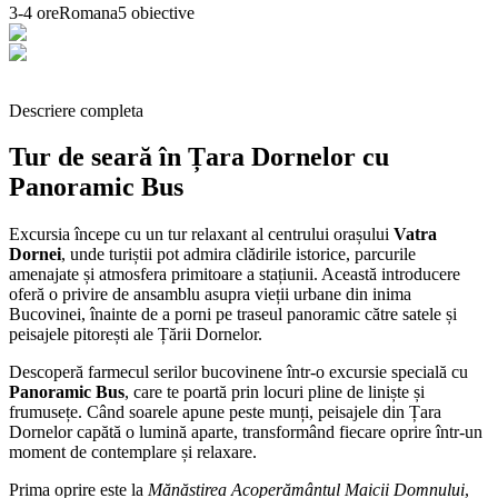
3-4 ore
Romana
5
obiective
Descriere completa
Tur de seară în Țara Dornelor cu
Panoramic Bus
Excursia începe cu un tur relaxant al centrului orașului
Vatra
Dornei
, unde turiștii pot admira clădirile istorice, parcurile
amenajate și atmosfera primitoare a stațiunii. Această introducere
oferă o privire de ansamblu asupra vieții urbane din inima
Bucovinei, înainte de a porni pe traseul panoramic către satele și
peisajele pitorești ale Țării Dornelor.
Descoperă farmecul serilor bucovinene într-o excursie specială cu
Panoramic Bus
, care te poartă prin locuri pline de liniște și
frumusețe. Când soarele apune peste munți, peisajele din Țara
Dornelor capătă o lumină aparte, transformând fiecare oprire într-un
moment de contemplare și relaxare.
Prima oprire este la
Mănăstirea Acoperământul Maicii Domnului
,