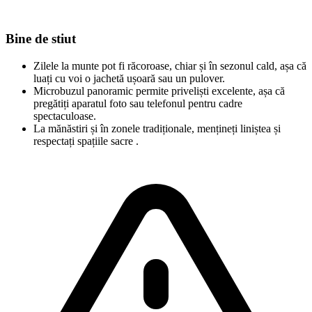
Bine de stiut
Zilele la munte pot fi răcoroase, chiar și în sezonul cald, așa că
luați cu voi o jachetă ușoară sau un pulover.
Microbuzul panoramic permite priveliști excelente, așa că
pregătiți aparatul foto sau telefonul pentru cadre
spectaculoase.
La mănăstiri și în zonele tradiționale, mențineți liniștea și
respectați spațiile sacre .