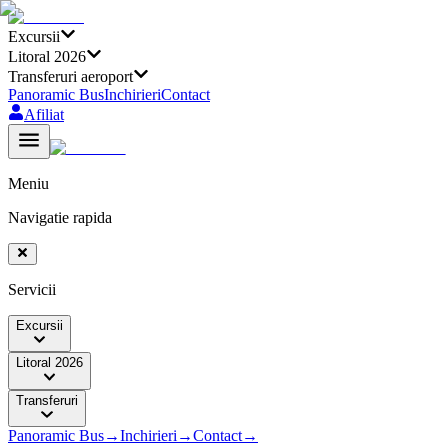
Excursii
Litoral 2026
Transferuri aeroport
Panoramic Bus
Inchirieri
Contact
Afiliat
Meniu
Navigatie rapida
Servicii
Excursii
Litoral 2026
Transferuri
Panoramic Bus
→
Inchirieri
→
Contact
→