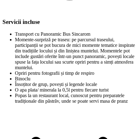
Servicii incluse
Transport cu Panoramic Bus Sincarom
Momente-surpriză pe traseu: pe parcursul traseului,
participanții se pot bucura de mici momente tematice inspirate
din tradițiile locului și din liniștea muntelui. Momentele pot
include gustări oferite într-un punct panoramic, povești locale
spuse la fața locului sau scurte opriri pentru a simți atmosfera
muntelui.
Opriri pentru fotografii și timp de respiro
Binoclu
Însoțitor de grup, povești și legende locale
O apa plata/ minerala la 0,5l pentru fiecare turist
Popas la un restaurant local, cunoscut pentru preparatele
tradiționale din păstrăv, unde se poate servi masa de pranz