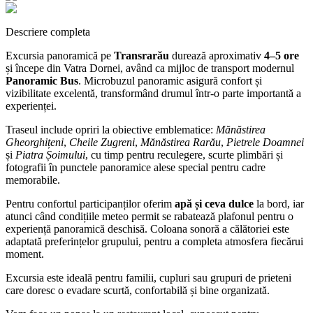
Descriere completa
Excursia panoramică pe
Transrarău
durează aproximativ
4–5 ore
și începe din Vatra Dornei, având ca mijloc de transport modernul
Panoramic Bus
. Microbuzul panoramic asigură confort și
vizibilitate excelentă, transformând drumul într-o parte importantă a
experienței.
Traseul include opriri la obiective emblematice:
Mănăstirea
Gheorghițeni
,
Cheile Zugreni
,
Mănăstirea Rarău
,
Pietrele Doamnei
și
Piatra Șoimului
, cu timp pentru reculegere, scurte plimbări și
fotografii în punctele panoramice alese special pentru cadre
memorabile.
Pentru confortul participanților oferim
apă și ceva dulce
la bord, iar
atunci când condițiile meteo permit se rabatează plafonul pentru o
experiență panoramică deschisă. Coloana sonoră a călătoriei este
adaptată preferințelor grupului, pentru a completa atmosfera fiecărui
moment.
Excursia este ideală pentru familii, cupluri sau grupuri de prieteni
care doresc o evadare scurtă, confortabilă și bine organizată.