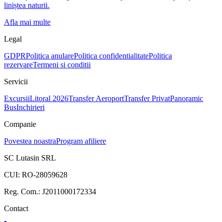
liniștea naturii.
Afla mai multe
Legal
GDPR
Politica anulare
Politica confidentialitate
Politica
rezervare
Termeni si conditii
Servicii
Excursii
Litoral 2026
Transfer Aeroport
Transfer Privat
Panoramic
Bus
Inchirieri
Companie
Povestea noastra
Program afiliere
SC Lutasin SRL
CUI:
RO-28059628
Reg. Com.:
J2011000172334
Contact