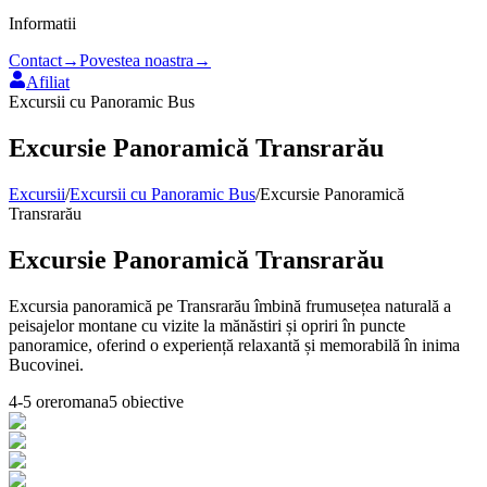
Informatii
Contact
→
Povestea noastra
→
Afiliat
Excursii cu Panoramic Bus
Excursie Panoramică Transrarău
Excursii
/
Excursii cu Panoramic Bus
/
Excursie Panoramică
Transrarău
Excursie Panoramică Transrarău
Excursia panoramică pe Transrarău îmbină frumusețea naturală a
peisajelor montane cu vizite la mănăstiri și opriri în puncte
panoramice, oferind o experiență relaxantă și memorabilă în inima
Bucovinei.
4-5 ore
romana
5
obiective