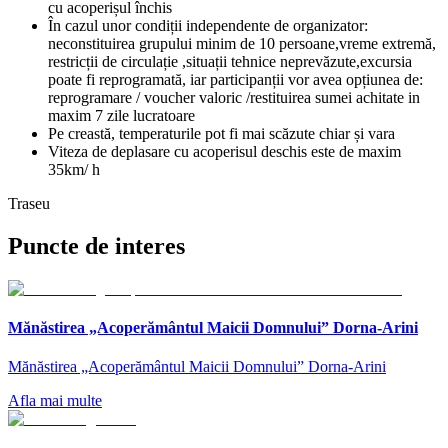
cu acoperișul închis
În cazul unor condiții independente de organizator:
neconstituirea grupului minim de 10 persoane,vreme extremă,
restricții de circulație ,situații tehnice neprevăzute,excursia
poate fi reprogramată, iar participanții vor avea opțiunea de:
reprogramare / voucher valoric /restituirea sumei achitate in
maxim 7 zile lucratoare
Pe creastă, temperaturile pot fi mai scăzute chiar și vara
Viteza de deplasare cu acoperisul deschis este de maxim
35km/ h
Traseu
Puncte de interes
Mănăstirea „Acoperământul Maicii Domnului” Dorna-Arini
Mănăstirea „Acoperământul Maicii Domnului” Dorna-Arini
Afla mai multe