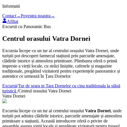
Informatii
Contact
→
Povestea noastra
→
Afiliat
Excursii cu Panoramic Bus
Centrul orasului Vatra Dornei
Excursia începe cu un tur al centrului orașului Vatra Dornei, unde
turiștii pot descoperi farmecul stațiunii prin parcurile amenajate,
clădirile istorice și atmosfera primitoare. Plimbarea oferă o primă
impresie a vieții locale, cu străzi liniștite, cafenele și magazine
tradiționale, pregătind vizitatorii pentru experiențele panoramice și
autentice ce urmează în Țara Dornelor
Excursii
/
Tur de seara in Tara Dornelor cu cina traditionala la stână
turistică
/
Centrul orasului Vatra Dornei
Vatra Dornei
Excursia începe cu un tur al centrului orașului
Vatra Dornei
, unde
turiștii pot admira clădirile istorice, parcurile amenajate și atmosfera
primitoare a stațiunii. Această introducere oferă o privire de
ansamblu asupra vieții locale și pregătește vizitatorii pentru traseul