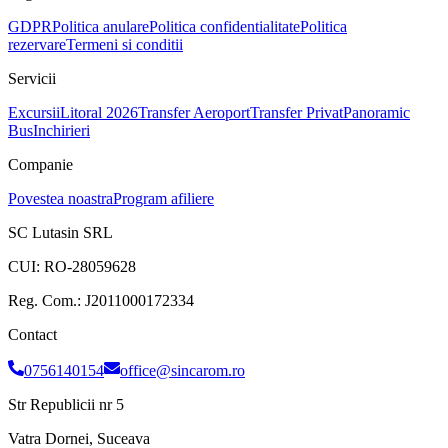
GDPR
Politica anulare
Politica confidentialitate
Politica
rezervare
Termeni si conditii
Servicii
Excursii
Litoral 2026
Transfer Aeroport
Transfer Privat
Panoramic
Bus
Inchirieri
Companie
Povestea noastra
Program afiliere
SC Lutasin SRL
CUI:
RO-28059628
Reg. Com.:
J2011000172334
Contact
0756140154
office@sincarom.ro
Str Republicii nr 5
Vatra Dornei, Suceava