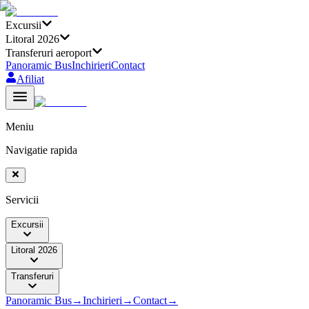
Excursii
Litoral 2026
Transferuri aeroport
Panoramic Bus
Inchirieri
Contact
Afiliat
Meniu
Navigatie rapida
Servicii
Excursii
Litoral 2026
Transferuri
Panoramic Bus
→
Inchirieri
→
Contact
→