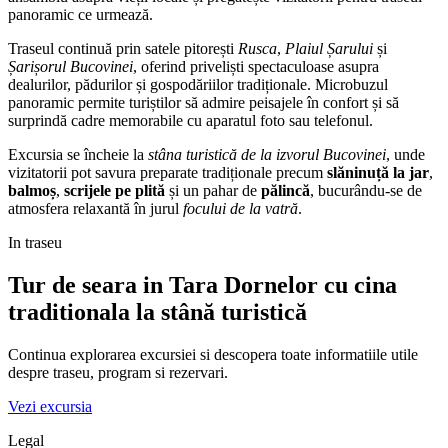
panoramic ce urmează.
Traseul continuă prin satele pitorești
Rusca
,
Plaiul Șarului
și
Șarișorul Bucovinei
, oferind priveliști spectaculoase asupra
dealurilor, pădurilor și gospodăriilor tradiționale. Microbuzul
panoramic permite turiștilor să admire peisajele în confort și să
surprindă cadre memorabile cu aparatul foto sau telefonul.
Excursia se încheie la
stâna turistică de la izvorul Bucovinei
, unde
vizitatorii pot savura preparate tradiționale precum
slăninuță la jar
,
balmoș
,
scrijele pe plită
și un pahar de
pălincă
, bucurându-se de
atmosfera relaxantă în jurul
focului de la vatră
.
In traseu
Tur de seara in Tara Dornelor cu cina
traditionala la stână turistică
Continua explorarea excursiei si descopera toate informatiile utile
despre traseu, program si rezervari.
Vezi excursia
Legal