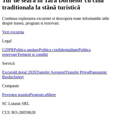
Tur de seara in Tara Dornelor cu cina
traditionala la stână turistică
Continua explorarea excursiei si descopera toate informatiile utile
despre traseu, program si rezervari.
Vezi excursia
Legal
GDPR
Politica anulare
Politica confidentialitate
Politica
rezervare
Termeni si conditii
Servicii
Excursii
Litoral 2026
Transfer Aeroport
Transfer Privat
Panoramic
Bus
Inchirieri
Companie
Povestea noastra
Program afiliere
SC Lutasin SRL
CUI:
RO-28059628