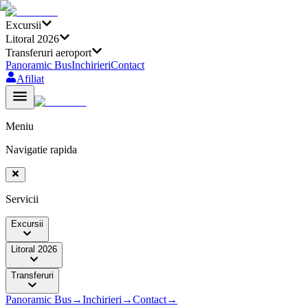
Excursii
Litoral 2026
Transferuri aeroport
Panoramic Bus
Inchirieri
Contact
Afiliat
Meniu
Navigatie rapida
Servicii
Excursii
Litoral 2026
Transferuri
Panoramic Bus
→
Inchirieri
→
Contact
→