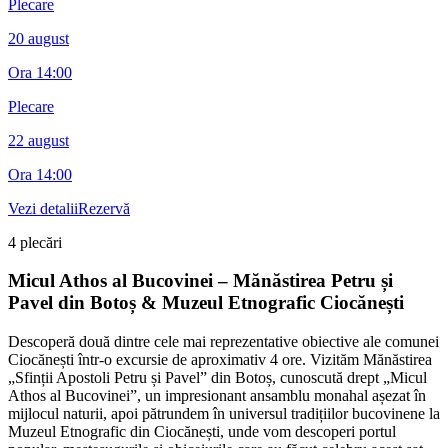
Plecare
20 august
Ora
14:00
Plecare
22 august
Ora
14:00
Vezi detalii
Rezervă
4
plecări
Micul Athos al Bucovinei – Mănăstirea Petru și
Pavel din Botoș & Muzeul Etnografic Ciocănești
Descoperă două dintre cele mai reprezentative obiective ale comunei
Ciocănești într-o excursie de aproximativ 4 ore. Vizităm Mănăstirea
„Sfinții Apostoli Petru și Pavel” din Botoș, cunoscută drept „Micul
Athos al Bucovinei”, un impresionant ansamblu monahal așezat în
mijlocul naturii, apoi pătrundem în universul tradițiilor bucovinene la
Muzeul Etnografic din Ciocănești, unde vom descoperi portul