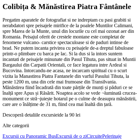
Colibița & Mănăstirea Piatra Fântânele
Pregatim aparatele de fotografiat si ne indreptam cu pasi grabiti si
nerabdatori spre peisajele mirifice de la poalele Muntilor Calimani,
spre Marea de la Munte, unul din locurile cu cel mai ozonat aer din
Romania. Peisajul oferit de crestele montane este completat de
fenomene vulcano- carstice spectaculoase si de paduri intinse de
brad. Ne putem incanta privirea cu peisajele de-a dreptul fabuloase
printr-o plimbare cu barca pe lac. Si la dus si la intors suntem
incantati de peisajele minunate din Pasul Tihuta, pas situat in Muntii
Bargaului din Carpatii Orientali, ce face legatura intre Ardeal si
Bucovina. Intorcandu-ne acasa, ne incarcam spiritual cu o scurt
vizita la Manastirea Piatra Fantanele din varful Pasului Tihuta, la
peste 1200 m, una din cele mai frumoase din Transilvania.
Mănăstirea fiind încadrată din toate părțile de munți și păduri ce se
înalță spre Apus și Răsărit. Noaptea acolo se vede ¬luminată crucea-
monument ce stră¬juiește hotarul pe o culme de deasupra mănăstirii,
care are o înălțime de 31 m, fiind cea mai înaltă din țară.
Descoperă detaliile excursiei
de la 90 lei
Alte categorii
Excursii cu Panoramic Bus
Excursii de o zi
Circuite
Pelerinaje