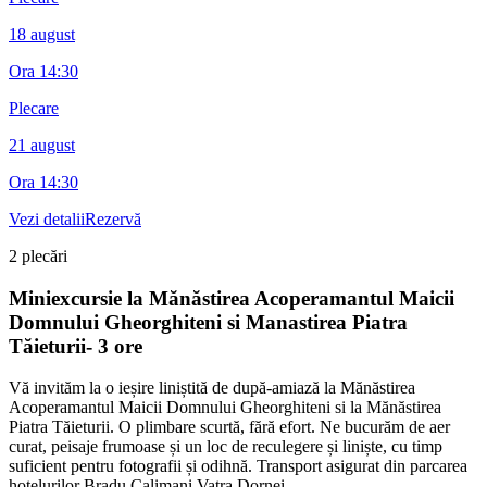
18 august
Ora
14:30
Plecare
21 august
Ora
14:30
Vezi detalii
Rezervă
2
plecări
Miniexcursie la Mănăstirea Acoperamantul Maicii
Domnului Gheorghiteni si Manastirea Piatra
Tăieturii- 3 ore
Vă invităm la o ieșire liniștită de după-amiază la Mănăstirea
Acoperamantul Maicii Domnului Gheorghiteni si la Mănăstirea
Piatra Tăieturii. O plimbare scurtă, fără efort. Ne bucurăm de aer
curat, peisaje frumoase și un loc de reculegere și liniște, cu timp
suficient pentru fotografii și odihnă. Transport asigurat din parcarea
hotelurilor Bradu,Calimani Vatra Dornei