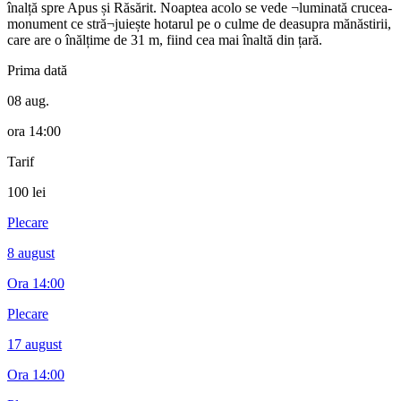
înalță spre Apus și Răsărit. Noaptea acolo se vede ¬luminată crucea-
monument ce stră¬juiește hotarul pe o culme de deasupra mănăstirii,
care are o înălțime de 31 m, fiind cea mai înaltă din țară.
Prima dată
08 aug.
ora
14:00
Tarif
100 lei
Plecare
8 august
Ora
14:00
Plecare
17 august
Ora
14:00