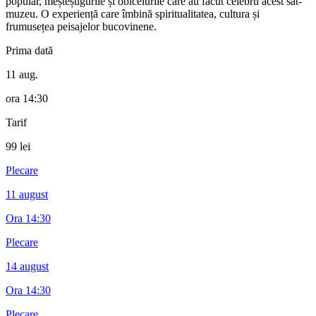
popular, meșteșugurile și obiceiurile care au făcut celebru acest sat-
muzeu. O experiență care îmbină spiritualitatea, cultura și
frumusețea peisajelor bucovinene.
Prima dată
11 aug.
ora
14:30
Tarif
99 lei
Plecare
11 august
Ora
14:30
Plecare
14 august
Ora
14:30
Plecare