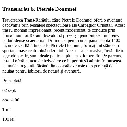
Transrarău & Pietrele Doamnei
Traversarea Trans-Rarăului către Pietrele Doamnei oferă o aventură
captivantă prin peisajele spectaculoase ale Carpaților Orientali. Acest
traseu montan impresionant, recent modernizat, te conduce prin
inima munților Rarău, dezvăluind priveliști panoramice uimitoare,
păduri dense și aer curat. Drumul serpentin urcă până la cota 1400
m, unde se află faimoasele Pietrele Doamnei, formațiuni stâncoase
spectaculoase ce domină orizontul. Aceste stânci masive, învăluite în
legende locale, sunt ideale pentru alpinism și fotografie. Pe parcurs,
traseul oferă puncte de belvedere ce îți permit să admiri frumusețea
naturală a regiunii, făcând din această excursie o experiență de
neuitat pentru iubitorii de natură și aventură.
Prima dată
02 sept.
ora
14:00
Tarif
100 lei