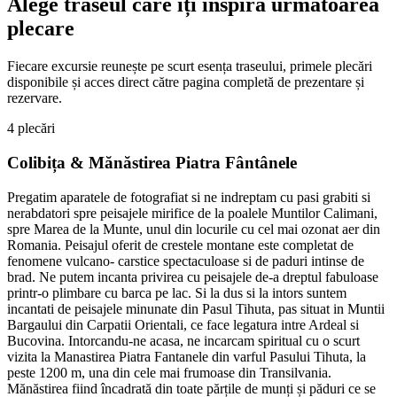
Alege traseul care îți inspiră următoarea
plecare
Fiecare excursie reunește pe scurt esența traseului, primele plecări
disponibile și acces direct către pagina completă de prezentare și
rezervare.
4
plecări
Colibița & Mănăstirea Piatra Fântânele
Pregatim aparatele de fotografiat si ne indreptam cu pasi grabiti si
nerabdatori spre peisajele mirifice de la poalele Muntilor Calimani,
spre Marea de la Munte, unul din locurile cu cel mai ozonat aer din
Romania. Peisajul oferit de crestele montane este completat de
fenomene vulcano- carstice spectaculoase si de paduri intinse de
brad. Ne putem incanta privirea cu peisajele de-a dreptul fabuloase
printr-o plimbare cu barca pe lac. Si la dus si la intors suntem
incantati de peisajele minunate din Pasul Tihuta, pas situat in Muntii
Bargaului din Carpatii Orientali, ce face legatura intre Ardeal si
Bucovina. Intorcandu-ne acasa, ne incarcam spiritual cu o scurt
vizita la Manastirea Piatra Fantanele din varful Pasului Tihuta, la
peste 1200 m, una din cele mai frumoase din Transilvania.
Mănăstirea fiind încadrată din toate părțile de munți și păduri ce se