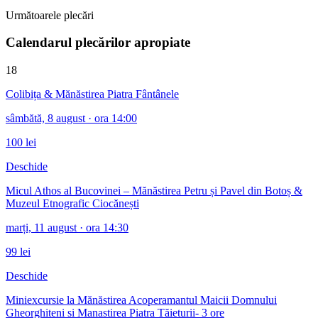
Următoarele plecări
Calendarul plecărilor apropiate
18
Colibița & Mănăstirea Piatra Fântânele
sâmbătă, 8 august
· ora 14:00
100 lei
Deschide
Micul Athos al Bucovinei – Mănăstirea Petru și Pavel din Botoș &
Muzeul Etnografic Ciocănești
marți, 11 august
· ora 14:30
99 lei
Deschide
Miniexcursie la Mănăstirea Acoperamantul Maicii Domnului
Gheorghiteni si Manastirea Piatra Tăieturii- 3 ore