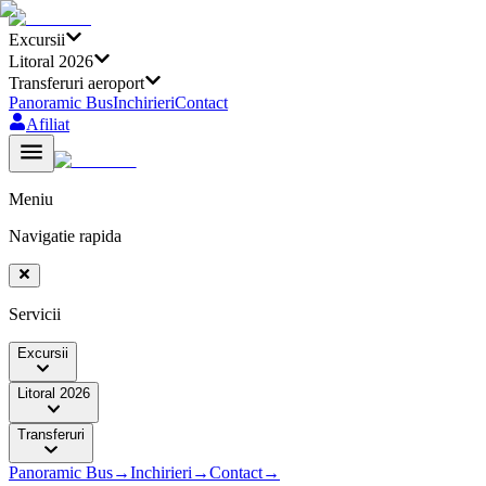
Excursii
Litoral 2026
Transferuri aeroport
Panoramic Bus
Inchirieri
Contact
Afiliat
Meniu
Navigatie rapida
Servicii
Excursii
Litoral 2026
Transferuri
Panoramic Bus
→
Inchirieri
→
Contact
→