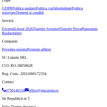
Legal
GDPR
Politica anulare
Politica confidentialitate
Politica
rezervare
Termeni si conditii
Servicii
Excursii
Litoral 2026
Transfer Aeroport
Transfer Privat
Panoramic
Bus
Inchirieri
Companie
Povestea noastra
Program afiliere
SC Lutasin SRL
CUI:
RO-28059628
Reg. Com.:
J2011000172334
Contact
0756140154
office@sincarom.ro
Str Republicii nr 5
Vatra Dornei, Suceava