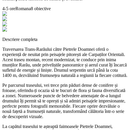
4-5 ore
Romana
8
obiective
Descriere completa
Traversarea Trans-Rarăului către Pietrele Doamnei oferă o
experiență de neuitat prin peisajele pitorești ale Carpaților Orientali.
Acest traseu montan, recent modernizat, te conduce prin inima
munților Rarău, unde priveliștile panoramice și aerul curat îți încarcă
sufletul de energie și liniște. Drumul serpentin urcă până la cota
1400 m, dezvăluind frumusețea naturală a regiunii la fiecare cotitură.
Pe parcursul traseului, vei trece prin păduri dense de conifere și
foioase, oferindu-ți ocazia să te bucuri de flora și fauna diversificată
a zonei. Numeroasele puncte de belvedere amenajate de-a lungul
drumului îți permit să te oprești și să admiri peisajele impresionante,
perfecte pentru fotografii memorabile. Fiecare oprire dezvăluie o
nouă fațetă a frumuseții naturale, transformând călătoria într-o serie
de descoperiri vizuale.
La capătul traseului te așteaptă faimoasele Pietrele Doamnei,