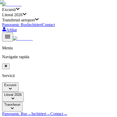
Excursii
Litoral 2026
Transferuri aeroport
Panoramic Bus
Inchirieri
Contact
Afiliat
Meniu
Navigatie rapida
Servicii
Excursii
Litoral 2026
Transferuri
Panoramic Bus
→
Inchirieri
→
Contact
→