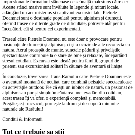
impresionante formațiuni stâncoase ce se înalță maiestuos către cer.
Aceste stânci masive sunt învăluite în legende și mituri locale,
adăugând un aer misterios și captivant excursiei tale. Pietrele
Doamnei sunt o destinație populară pentru alpinism și drumeții,
oferind trasee de diferite grade de dificultate, potrivite atât pentru
începători, cât și pentru cei experimentați.
Traseul către Pietrele Doamnei nu este doar o provocare pentru
pasionații de drumeții și alpinism, ci și o ocazie de a te reconecta cu
natura. Aerul proaspăt de munte, sunetele pădurii și priveliștile
spectaculoase contribuie la o stare de bine și relaxare, îndepărtând
stresul cotidian. Excursia este ideală pentru familii, grupuri de
prieteni sau excursioniști solitari în căutare de aventură și liniște.
În concluzie, traversarea Trans-Rarăului către Pietrele Doamnei este
o aventură montană de neuitat, care combină peisajele spectaculoase
cu activitățile outdoor. Fie că ești un iubitor de natură, un pasionat de
alpinism sau pur și simplu în căutarea unei evadări din cotidian,
acest traseu îți va oferi o experiență completă și memorabilă.
Pregătește-ți rucsacul, pornește la drum și descoperă minunile
naturale ale Rarăului!
Conditii & Informatii
Tot ce trebuie sa stii