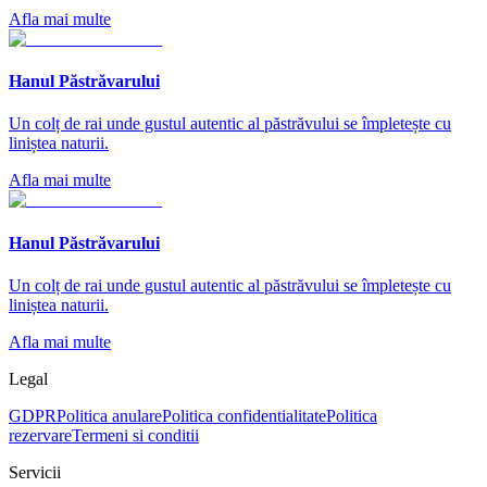
Afla mai multe
Hanul Păstrăvarului
Un colț de rai unde gustul autentic al păstrăvului se împletește cu
liniștea naturii.
Afla mai multe
Hanul Păstrăvarului
Un colț de rai unde gustul autentic al păstrăvului se împletește cu
liniștea naturii.
Afla mai multe
Legal
GDPR
Politica anulare
Politica confidentialitate
Politica
rezervare
Termeni si conditii
Servicii