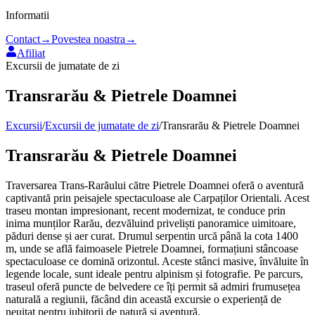
Informatii
Contact
→
Povestea noastra
→
Afiliat
Excursii de jumatate de zi
Transrarău & Pietrele Doamnei
Excursii
/
Excursii de jumatate de zi
/
Transrarău & Pietrele Doamnei
Transrarău & Pietrele Doamnei
Traversarea Trans-Rarăului către Pietrele Doamnei oferă o aventură
captivantă prin peisajele spectaculoase ale Carpaților Orientali. Acest
traseu montan impresionant, recent modernizat, te conduce prin
inima munților Rarău, dezvăluind priveliști panoramice uimitoare,
păduri dense și aer curat. Drumul serpentin urcă până la cota 1400
m, unde se află faimoasele Pietrele Doamnei, formațiuni stâncoase
spectaculoase ce domină orizontul. Aceste stânci masive, învăluite în
legende locale, sunt ideale pentru alpinism și fotografie. Pe parcurs,
traseul oferă puncte de belvedere ce îți permit să admiri frumusețea
naturală a regiunii, făcând din această excursie o experiență de
neuitat pentru iubitorii de natură și aventură.