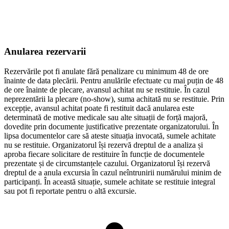
Anularea rezervarii
Rezervările pot fi anulate fără penalizare cu minimum 48 de ore
înainte de data plecării. Pentru anulările efectuate cu mai puțin de 48
de ore înainte de plecare, avansul achitat nu se restituie. În cazul
neprezentării la plecare (no-show), suma achitată nu se restituie. Prin
excepție, avansul achitat poate fi restituit dacă anularea este
determinată de motive medicale sau alte situații de forță majoră,
dovedite prin documente justificative prezentate organizatorului. În
lipsa documentelor care să ateste situația invocată, sumele achitate
nu se restituie. Organizatorul își rezervă dreptul de a analiza și
aproba fiecare solicitare de restituire în funcție de documentele
prezentate și de circumstanțele cazului. Organizatorul își rezervă
dreptul de a anula excursia în cazul neîntrunirii numărului minim de
participanți. În această situație, sumele achitate se restituie integral
sau pot fi reportate pentru o altă excursie.