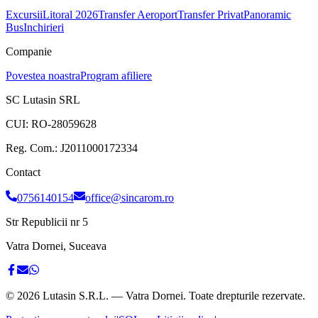
Excursii
Litoral 2026
Transfer Aeroport
Transfer Privat
Panoramic
Bus
Inchirieri
Companie
Povestea noastra
Program afiliere
SC Lutasin SRL
CUI:
RO-28059628
Reg. Com.:
J2011000172334
Contact
0756140154
office@sincarom.ro
Str Republicii nr 5
Vatra Dornei, Suceava
©
2026
Lutasin S.R.L. — Vatra Dornei. Toate drepturile rezervate.