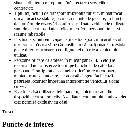
situația din teren o impune, fără afectarea serviciilor
contractate
Tipul mijlocului de transport (microbuz turistic, miniautocar
sau autocar) se stabilește cu o zi înainte de plecare, în funcție
de numărul de rezervări confirmate. Toate vehiculele utilizate
sunt dotate cu instalație audio, microfon, aer condiționat și
scaune rabatabile.
În situația schimbării capacității de transport, numărul locului
rezervat se păstrează pe cât posibil, însă poziționarea acestuia
poate diferi ca urmare a configurației diferite a vehiculului
utilizat.
Persoanelor care călătoresc în număr par (2, 4, 6 etc.) le
recomandăm să rezerve locuri pe banchete de câte două
persoane. Configurația scaunelor diferă între microbuze,
miniautocare și autocare, iar această alegere facilitează
păstrarea locurilor împreună indiferent de vehiculul alocat
cursei.
Este interzisă utilizarea telefoanelor, tabletelor sau altor
dispozitive cu sonor activ. Ascultarea conținutului audio-video
este permisă exclusiv cu căști.
Traseu
Puncte de interes