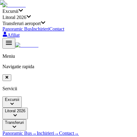
Excursii
Litoral 2026
Transferuri aeroport
Panoramic Bus
Inchirieri
Contact
Afiliat
Meniu
Navigatie rapida
Servicii
Excursii
Litoral 2026
Transferuri
Panoramic Bus
→
Inchirieri
→
Contact
→