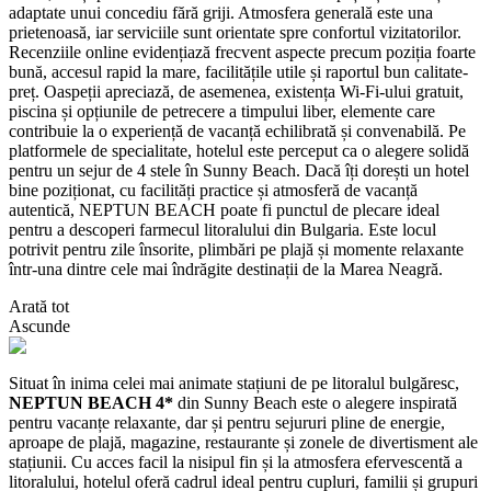
adaptate unui concediu fără griji. Atmosfera generală este una
prietenoasă, iar serviciile sunt orientate spre confortul vizitatorilor.
Recenziile online evidențiază frecvent aspecte precum poziția foarte
bună, accesul rapid la mare, facilitățile utile și raportul bun calitate-
preț. Oaspeții apreciază, de asemenea, existența Wi‑Fi-ului gratuit,
piscina și opțiunile de petrecere a timpului liber, elemente care
contribuie la o experiență de vacanță echilibrată și convenabilă. Pe
platformele de specialitate, hotelul este perceput ca o alegere solidă
pentru un sejur de 4 stele în Sunny Beach. Dacă îți dorești un hotel
bine poziționat, cu facilități practice și atmosferă de vacanță
autentică, NEPTUN BEACH poate fi punctul de plecare ideal
pentru a descoperi farmecul litoralului din Bulgaria. Este locul
potrivit pentru zile însorite, plimbări pe plajă și momente relaxante
într-una dintre cele mai îndrăgite destinații de la Marea Neagră.
Arată tot
Ascunde
Situat în inima celei mai animate stațiuni de pe litoralul bulgăresc,
NEPTUN BEACH 4*
din Sunny Beach este o alegere inspirată
pentru vacanțe relaxante, dar și pentru sejururi pline de energie,
aproape de plajă, magazine, restaurante și zonele de divertisment ale
stațiunii. Cu acces facil la nisipul fin și la atmosfera efervescentă a
litoralului, hotelul oferă cadrul ideal pentru cupluri, familii și grupuri