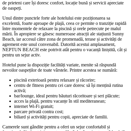
de prieteni care își doresc confort, locație bună și servicii apreciate
de oaspeți.
Unul dintre punctele forte ale hotelului este poziționarea sa
excelentă, foarte aproape de plajă, ceea ce permite o tranziție rapidă
între momentele de relaxare la piscină și orele petrecute pe malul
mării. În apropiere se găsesc numeroase atracții ale stațiunii Sunny
Beach, iar accesul către zona de promenadă, terase și activități de
agrement este unul convenabil. Datorită acestui amplasament,
NEPTUN BEACH este potrivit atât pentru o vacanță liniștită, cât și
pentru un sejur activ.
Hotelul pune la dispoziție facilități variate, menite să răspundă
nevoilor oaspeților de toate vârstele. Printre acestea se numără:
piscină exterioară pentru relaxare și răcorire;
centru de fitness pentru cei care doresc să își mențină rutina
activă;
bar/lounge, ideal pentru băuturi răcoritoare și seri plăcute;
acces la plajă, pentru vacanțe în stil mediteranean;
internet Wi‑Fi gratuit;
parcare privată contra cost;
biliard și activități pentru copii, apreciate de familii.
Camerele sunt gândite pentru a oferi un sejur confortabil și