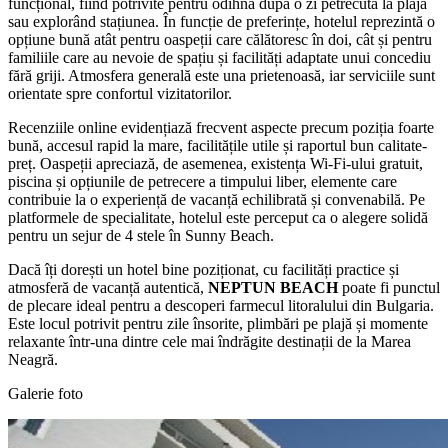
funcțional, fiind potrivite pentru odihnă după o zi petrecută la plajă
sau explorând stațiunea. În funcție de preferințe, hotelul reprezintă o
opțiune bună atât pentru oaspeții care călătoresc în doi, cât și pentru
familiile care au nevoie de spațiu și facilități adaptate unui concediu
fără griji. Atmosfera generală este una prietenoasă, iar serviciile sunt
orientate spre confortul vizitatorilor.
Recenziile online evidențiază frecvent aspecte precum poziția foarte
bună, accesul rapid la mare, facilitățile utile și raportul bun calitate-
preț. Oaspeții apreciază, de asemenea, existența Wi‑Fi-ului gratuit,
piscina și opțiunile de petrecere a timpului liber, elemente care
contribuie la o experiență de vacanță echilibrată și convenabilă. Pe
platformele de specialitate, hotelul este perceput ca o alegere solidă
pentru un sejur de 4 stele în Sunny Beach.
Dacă îți dorești un hotel bine poziționat, cu facilități practice și
atmosferă de vacanță autentică,
NEPTUN BEACH
poate fi punctul
de plecare ideal pentru a descoperi farmecul litoralului din Bulgaria.
Este locul potrivit pentru zile însorite, plimbări pe plajă și momente
relaxante într-una dintre cele mai îndrăgite destinații de la Marea
Neagră.
Galerie foto