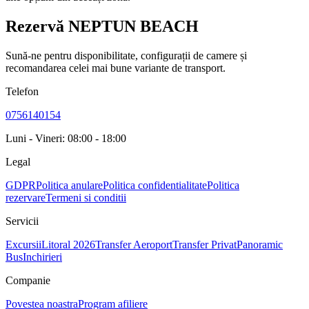
Rezervă NEPTUN BEACH
Sună-ne pentru disponibilitate, configurații de camere și
recomandarea celei mai bune variante de transport.
Telefon
0756140154
Luni - Vineri: 08:00 - 18:00
Legal
GDPR
Politica anulare
Politica confidentialitate
Politica
rezervare
Termeni si conditii
Servicii
Excursii
Litoral 2026
Transfer Aeroport
Transfer Privat
Panoramic
Bus
Inchirieri
Companie
Povestea noastra
Program afiliere