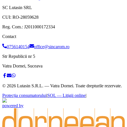
SC Lutasin SRL
CUI:
RO-28059628
Reg. Com.:
J2011000172334
Contact
0756140154
office@sincarom.ro
Str Republicii nr 5
Vatra Dornei, Suceava
©
2026
Lutasin S.R.L. — Vatra Dornei. Toate drepturile rezervate.
Protecția consumatorului
|
SOL — Litigii online
|
powered by