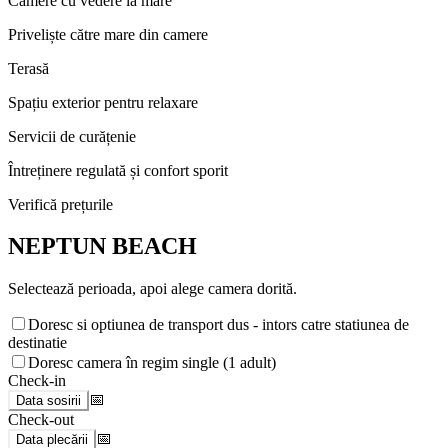
Camere cu vedere la mare
Priveliște către mare din camere
Terasă
Spațiu exterior pentru relaxare
Servicii de curățenie
Întreținere regulată și confort sporit
Verifică prețurile
NEPTUN BEACH
Selectează perioada, apoi alege camera dorită.
Doresc si optiunea de transport dus - intors catre statiunea de
destinatie
Doresc camera în regim single (1 adult)
Check-in
📅
Data sosirii
Check-out
📅
Data plecării