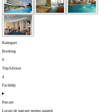
Ratinguri
Booking
9
TripAdvisor
4
Facilități
Parcare
Locuri de parcare pentru oaspeți