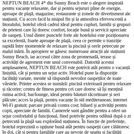
NEPTUN BEACH 4* din Sunny Beach este o alegere inspirată
pentru vacanțe relaxante, dar și pentru sejururi pline de energie,
aproape de plajă, magazine, restaurante și zonele de divertisment ale
stațiunii. Cu acces facil la nisipul fin și la atmosfera efervescentă a
litoralului, hotelul oferă cadrul ideal pentru cupluri, familii și grupuri
de prieteni care își doresc confort, locație bună și servicii apreciate
de oaspeți. Unul dintre punctele forte ale hotelului este poziționarea
sa excelentă, foarte aproape de plajă, ceea ce permite o tranziție
rapidă între momentele de relaxare la piscină și orele petrecute pe
malul mării. În apropiere se găsesc numeroase atracții ale stațiunii
Sunny Beach, iar accesul către zona de promenadă, terase și
activități de agrement este unul convenabil. Datorită acestui
amplasament, NEPTUN BEACH este potrivit atât pentru o vacanță
liniștită, cât și pentru un sejur activ. Hotelul pune la dispoziție
facilități variate, menite să răspundă nevoilor oaspeților de toate
vârstele. Printre acestea se numără: piscină exterioară pentru relaxare
și răcorire; centru de fitness pentru cei care doresc să își mențină
rutina activă; bar/lounge, ideal pentru băuturi răcoritoare și seri
plăcute; acces la plajă, pentru vacanțe în stil mediteranean; internet
Wi‑Fi gratuit; parcare privată contra cost; biliard și activități pentru
copii, apreciate de familii. Camerele sunt gândite pentru a oferi un
sejur confortabil și funcțional, fiind potrivite pentru odihnă după o zi
petrecută la plajă sau explorând stațiunea. În funcție de preferințe,
hotelul reprezintă o opțiune bună atât pentru oaspeții care călătoresc
în doi, cât și pentru familiile care au nevoie de spațiu și facilități