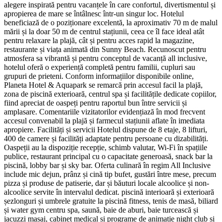
alegere inspirată pentru vacanțele în care confortul, divertismentul și
apropierea de mare se întâlnesc într-un singur loc. Hotelul
beneficiază de o poziționare excelentă, la aproximativ 70 m de malul
mării și la doar 50 m de centrul stațiunii, ceea ce îl face ideal atât
pentru relaxare la plajă, cât și pentru acces rapid la magazine,
restaurante și viața animată din Sunny Beach. Recunoscut pentru
atmosfera sa vibrantă și pentru conceptul de vacanță all inclusive,
hotelul oferă o experiență completă pentru familii, cupluri sau
grupuri de prieteni. Conform informațiilor disponibile online,
Planeta Hotel & Aquapark se remarcă prin accesul facil la plajă,
zona de piscină exterioară, centrul spa și facilitățile dedicate copiilor,
fiind apreciat de oaspeți pentru raportul bun între servicii și
amplasare. Comentariile vizitatorilor evidențiază în mod frecvent
accesul convenabil la plajă și farmecul stațiunii aflate în imediata
apropiere. Facilități și servicii Hotelul dispune de 8 etaje, 8 lifturi,
400 de camere și facilități adaptate pentru persoane cu dizabilități.
Oaspeții au la dispoziție recepție, schimb valutar, Wi-Fi în spațiile
publice, restaurant principal cu o capacitate generoasă, snack bar la
piscină, lobby bar și sky bar. Oferta culinară în regim All Inclusive
include mic dejun, prânz și cină tip bufet, gustări între mese, precum
pizza și produse de patiserie, dar și băuturi locale alcoolice și non-
alcoolice servite în intervalul dedicat. piscină interioară și exterioară
șezlonguri și umbrele gratuite la piscină fitness, tenis de masă, biliard
și water gym centru spa, saună, baie de aburi, baie turcească și
jacuzzi masaj, cabinet medical și programe de animație night club și