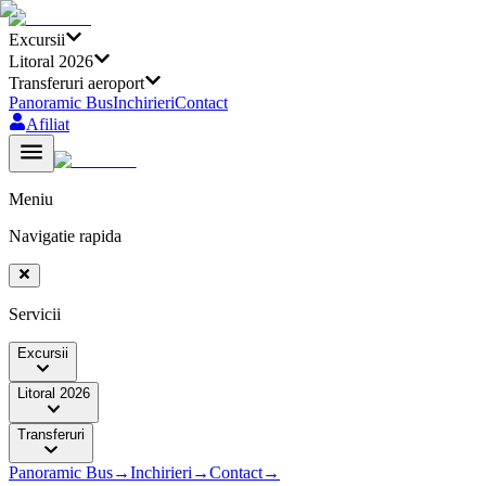
Excursii
Litoral 2026
Transferuri aeroport
Panoramic Bus
Inchirieri
Contact
Afiliat
Meniu
Navigatie rapida
Servicii
Excursii
Litoral 2026
Transferuri
Panoramic Bus
→
Inchirieri
→
Contact
→