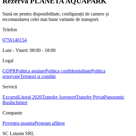
Rezervă PLANETA AQUAPARK
Sună-ne pentru disponibilitate, configurații de camere și
recomandarea celei mai bune variante de transport.
Telefon
0756140154
Luni - Vineri: 08:00 - 18:00
Legal
GDPR
Politica anulare
Politica confidentialitate
Politica
rezervare
Termeni si conditii
Servicii
Excursii
Litoral 2026
Transfer Aeroport
Transfer Privat
Panoramic
Bus
Inchirieri
Companie
Povestea noastra
Program afiliere
SC Lutasin SRL