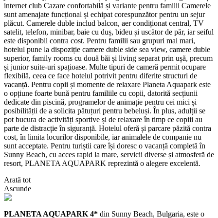
internet club Cazare confortabilă și variante pentru familii Camerele
sunt amenajate funcțional și echipat corespunzător pentru un sejur
plăcut. Camerele duble includ balcon, aer condiționat central, TV
satelit, telefon, minibar, baie cu duș, bideu și uscător de păr, iar seiful
este disponibil contra cost. Pentru familii sau grupuri mai mari,
hotelul pune la dispoziție camere duble side sea view, camere duble
superior, family rooms cu două băi și living separat prin ușă, precum
și junior suite-uri spațioase. Multe tipuri de cameră permit ocupare
flexibilă, ceea ce face hotelul potrivit pentru diferite structuri de
vacanță. Pentru copii și momente de relaxare Planeta Aquapark este
o opțiune foarte bună pentru familiile cu copii, datorită secțiunii
dedicate din piscină, programelor de animație pentru cei mici și
posibilității de a solicita pătuțuri pentru bebeluși. În plus, adulții se
pot bucura de activități sportive și de relaxare în timp ce copiii au
parte de distracție în siguranță. Hotelul oferă și parcare păzită contra
cost, în limita locurilor disponibile, iar animalele de companie nu
sunt acceptate. Pentru turiștii care își doresc o vacanță completă în
Sunny Beach, cu acces rapid la mare, servicii diverse și atmosferă de
resort, PLANETA AQUAPARK reprezintă o alegere excelentă.
Arată tot
Ascunde
PLANETA AQUAPARK 4*
din Sunny Beach, Bulgaria, este o