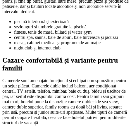
prânz și cină tip bufet, gustări între mese, precum pizza și produse de
patiserie, dar și băuturi locale alcoolice și non-alcoolice servite în
intervalul dedicat.
piscină interioară și exterioară
șezlonguri și umbrele gratuite la piscină
fitness, tenis de masă, biliard și water gym
centru spa, saună, baie de aburi, baie turcească și jacuzzi
masaj, cabinet medical și programe de animație
night club și internet club
Cazare confortabilă și variante pentru
familii
Camerele sunt amenajate funcțional și echipat corespunzător pentru
un sejur plăcut. Camerele duble includ balcon, aer condiționat
central, TV satelit, telefon, minibar, baie cu duș, bideu și uscător de
păr, iar seiful este disponibil contra cost. Pentru familii sau grupuri
mai mari, hotelul pune la dispoziție camere duble side sea view,
camere duble superior, family rooms cu două băi și living separat
prin ușă, precum și junior suite-uri spațioase. Multe tipuri de cameră
permit ocupare flexibilă, ceea ce face hotelul potrivit pentru diferite
structuri de vacanță.