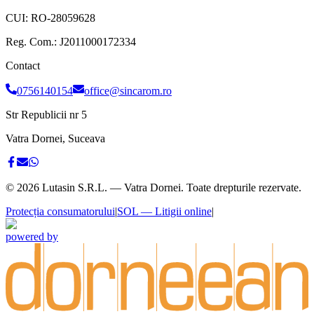
CUI:
RO-28059628
Reg. Com.:
J2011000172334
Contact
0756140154
office@sincarom.ro
Str Republicii nr 5
Vatra Dornei, Suceava
©
2026
Lutasin S.R.L. — Vatra Dornei. Toate drepturile rezervate.
Protecția consumatorului
|
SOL — Litigii online
|
powered by