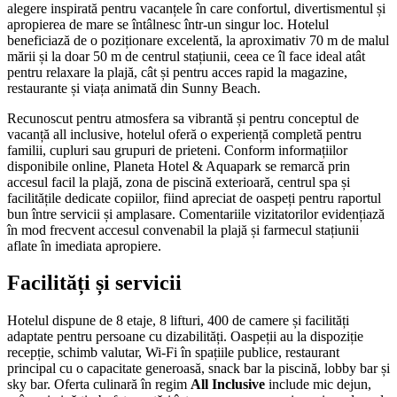
alegere inspirată pentru vacanțele în care confortul, divertismentul și
apropierea de mare se întâlnesc într-un singur loc. Hotelul
beneficiază de o poziționare excelentă, la aproximativ 70 m de malul
mării și la doar 50 m de centrul stațiunii, ceea ce îl face ideal atât
pentru relaxare la plajă, cât și pentru acces rapid la magazine,
restaurante și viața animată din Sunny Beach.
Recunoscut pentru atmosfera sa vibrantă și pentru conceptul de
vacanță all inclusive, hotelul oferă o experiență completă pentru
familii, cupluri sau grupuri de prieteni. Conform informațiilor
disponibile online, Planeta Hotel & Aquapark se remarcă prin
accesul facil la plajă, zona de piscină exterioară, centrul spa și
facilitățile dedicate copiilor, fiind apreciat de oaspeți pentru raportul
bun între servicii și amplasare. Comentariile vizitatorilor evidențiază
în mod frecvent accesul convenabil la plajă și farmecul stațiunii
aflate în imediata apropiere.
Facilități și servicii
Hotelul dispune de 8 etaje, 8 lifturi, 400 de camere și facilități
adaptate pentru persoane cu dizabilități. Oaspeții au la dispoziție
recepție, schimb valutar, Wi-Fi în spațiile publice, restaurant
principal cu o capacitate generoasă, snack bar la piscină, lobby bar și
sky bar. Oferta culinară în regim
All Inclusive
include mic dejun,