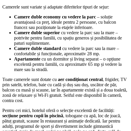
Camerele sunt variate și adaptate diferitelor tipuri de sejur:
Camere duble economy cu vedere la parc
– soluție
avantajoasă ca preț, ideale pentru 2 persoane, cu balcon
francez sau poziționate la etajele inferioare.
Camere duble superior
cu vedere la parc sau la mare –
potrivite pentru familii, cu spațiu generos și posibilitatea de
paturi suplimentare.
Camere duble standard
cu vedere la parc sau la mare –
confortabile și funcționale, aproximativ 28 mp.
Apartamente
cu un dormitor și living separat – o opțiune
excelentă pentru familii, cu aproximativ 65 mp și vedere la
mare sau la stradă.
Toate camerele sunt dotate cu
aer condiționat central
, frigider, TV
prin satelit, telefon, baie cu cadă și duș sau duș, uscător de păr,
balcon cu masă și scaune, iar în apartamente există și a doua toaletă,
zonă de relaxare și Wi‑Fi gratuit. Seiful este disponibil în cameră,
contra cost.
Pentru cei mici, hotelul oferă o selecție excelentă de facilități:
secțiune pentru copii în piscină
, tobogane cu apă, loc de joacă,
pătuț gratuit, scaune în restaurant și animație dedicată. Iar pentru
adulți, programul de sport și divertisment include gimnastică