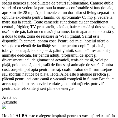
spațiu generos și posibilitatea de paturi suplimentare. Camere duble
standard cu vedere la parc sau la mare – confortabile și funcționale,
aproximativ 28 mp. Apartamente cu un dormitor și living separat – o
opțiune excelentă pentru familii, cu aproximativ 65 mp și vedere la
mare sau la stradă. Toate camerele sunt dotate cu aer condiționat
central , frigider, TV prin satelit, telefon, baie cu cadă și duș sau duș,
uscător de păr, balcon cu masă și scaune, iar în apartamente există și
a doua toaletă, zonă de relaxare și Wi‑Fi gratuit. Seiful este
disponibil în cameră, contra cost. Pentru cei mici, hotelul oferă o
selecție excelentă de facilități: secțiune pentru copii în piscină ,
tobogane cu apă, loc de joacă, pătuț gratuit, scaune în restaurant și
animație dedicată. Iar pentru adulți, programul de sport și
divertisment include gimnastică acvatică, tenis de masă, volei pe
plajă, polo pe apă, darts, sală de fitness și animație de seară. Contra
cost, oaspeții pot opta pentru masaj, coafor, salon de înfrumusețare
sau sporturi nautice pe plajă. Hotel Alba este o alegere practică și
plăcută pentru cei care caută o vacanță completă în Sunny Beach, cu
acces rapid la mare, servicii variate și o ambianță vie, potrivită
pentru zile relaxante și seri pline de energie.
Arată tot
Ascunde
Hotelul
ALBA
este o alegere inspirată pentru o vacanță relaxantă în