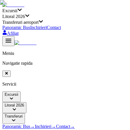
Excursii
Litoral 2026
Transferuri aeroport
Panoramic Bus
Inchirieri
Contact
Afiliat
Meniu
Navigatie rapida
Servicii
Excursii
Litoral 2026
Transferuri
Panoramic Bus
→
Inchirieri
→
Contact
→