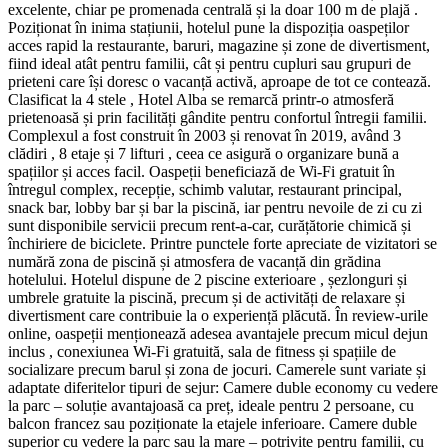
excelente, chiar pe promenada centrală și la doar 100 m de plajă .
Poziționat în inima stațiunii, hotelul pune la dispoziția oaspeților
acces rapid la restaurante, baruri, magazine și zone de divertisment,
fiind ideal atât pentru familii, cât și pentru cupluri sau grupuri de
prieteni care își doresc o vacanță activă, aproape de tot ce contează.
Clasificat la 4 stele , Hotel Alba se remarcă printr-o atmosferă
prietenoasă și prin facilități gândite pentru confortul întregii familii.
Complexul a fost construit în 2003 și renovat în 2019, având 3
clădiri , 8 etaje și 7 lifturi , ceea ce asigură o organizare bună a
spațiilor și acces facil. Oaspeții beneficiază de Wi-Fi gratuit în
întregul complex, recepție, schimb valutar, restaurant principal,
snack bar, lobby bar și bar la piscină, iar pentru nevoile de zi cu zi
sunt disponibile servicii precum rent-a-car, curățătorie chimică și
închiriere de biciclete. Printre punctele forte apreciate de vizitatori se
numără zona de piscină și atmosfera de vacanță din grădina
hotelului. Hotelul dispune de 2 piscine exterioare , șezlonguri și
umbrele gratuite la piscină, precum și de activități de relaxare și
divertisment care contribuie la o experiență plăcută. În review-urile
online, oaspeții menționează adesea avantajele precum micul dejun
inclus , conexiunea Wi‑Fi gratuită, sala de fitness și spațiile de
socializare precum barul și zona de jocuri. Camerele sunt variate și
adaptate diferitelor tipuri de sejur: Camere duble economy cu vedere
la parc – soluție avantajoasă ca preț, ideale pentru 2 persoane, cu
balcon francez sau poziționate la etajele inferioare. Camere duble
superior cu vedere la parc sau la mare – potrivite pentru familii, cu