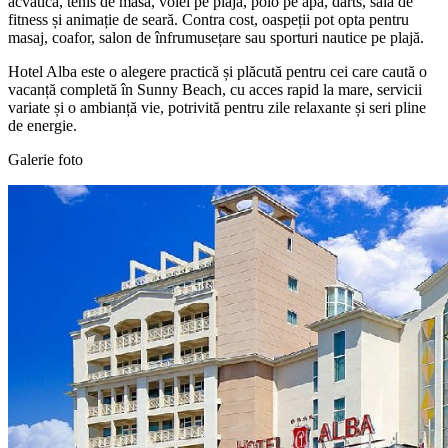
acvatică, tenis de masă, volei pe plajă, polo pe apă, darts, sală de
fitness și animație de seară. Contra cost, oaspeții pot opta pentru
masaj, coafor, salon de înfrumusețare sau sporturi nautice pe plajă.
Hotel Alba este o alegere practică și plăcută pentru cei care caută o
vacanță completă în Sunny Beach, cu acces rapid la mare, servicii
variate și o ambianță vie, potrivită pentru zile relaxante și seri pline
de energie.
Galerie foto