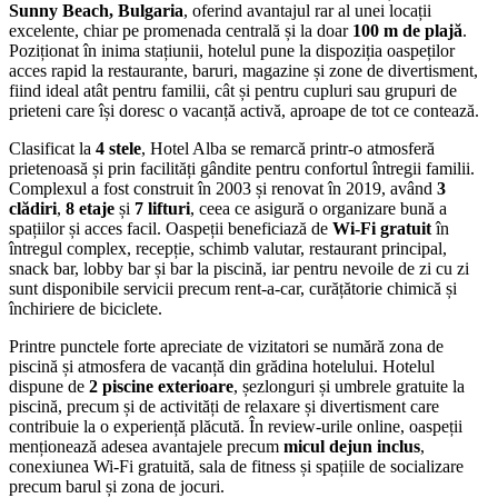
Sunny Beach, Bulgaria
, oferind avantajul rar al unei locații
excelente, chiar pe promenada centrală și la doar
100 m de plajă
.
Poziționat în inima stațiunii, hotelul pune la dispoziția oaspeților
acces rapid la restaurante, baruri, magazine și zone de divertisment,
fiind ideal atât pentru familii, cât și pentru cupluri sau grupuri de
prieteni care își doresc o vacanță activă, aproape de tot ce contează.
Clasificat la
4 stele
, Hotel Alba se remarcă printr-o atmosferă
prietenoasă și prin facilități gândite pentru confortul întregii familii.
Complexul a fost construit în 2003 și renovat în 2019, având
3
clădiri
,
8 etaje
și
7 lifturi
, ceea ce asigură o organizare bună a
spațiilor și acces facil. Oaspeții beneficiază de
Wi-Fi gratuit
în
întregul complex, recepție, schimb valutar, restaurant principal,
snack bar, lobby bar și bar la piscină, iar pentru nevoile de zi cu zi
sunt disponibile servicii precum rent-a-car, curățătorie chimică și
închiriere de biciclete.
Printre punctele forte apreciate de vizitatori se numără zona de
piscină și atmosfera de vacanță din grădina hotelului. Hotelul
dispune de
2 piscine exterioare
, șezlonguri și umbrele gratuite la
piscină, precum și de activități de relaxare și divertisment care
contribuie la o experiență plăcută. În review-urile online, oaspeții
menționează adesea avantajele precum
micul dejun inclus
,
conexiunea Wi‑Fi gratuită, sala de fitness și spațiile de socializare
precum barul și zona de jocuri.