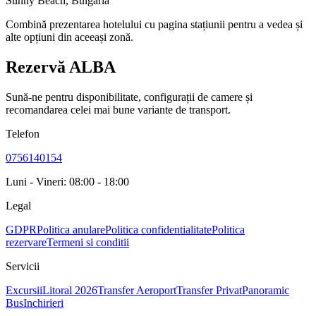
Sunny Beach
,
Bulgaria
Combină prezentarea hotelului cu pagina stațiunii pentru a vedea și
alte opțiuni din aceeași zonă.
Rezervă ALBA
Sună-ne pentru disponibilitate, configurații de camere și
recomandarea celei mai bune variante de transport.
Telefon
0756140154
Luni - Vineri: 08:00 - 18:00
Legal
GDPR
Politica anulare
Politica confidentialitate
Politica
rezervare
Termeni si conditii
Servicii
Excursii
Litoral 2026
Transfer Aeroport
Transfer Privat
Panoramic
Bus
Inchirieri