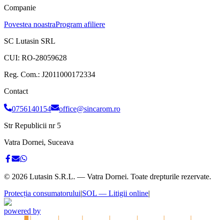
Companie
Povestea noastra
Program afiliere
SC Lutasin SRL
CUI:
RO-28059628
Reg. Com.:
J2011000172334
Contact
0756140154
office@sincarom.ro
Str Republicii nr 5
Vatra Dornei, Suceava
©
2026
Lutasin S.R.L. — Vatra Dornei. Toate drepturile rezervate.
Protecția consumatorului
|
SOL — Litigii online
|
powered by