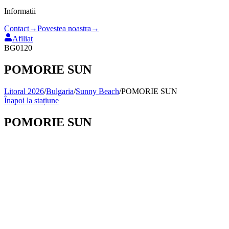
Informatii
Contact
→
Povestea noastra
→
Afiliat
BG0120
POMORIE SUN
Litoral 2026
/
Bulgaria
/
Sunny Beach
/
POMORIE SUN
Înapoi la stațiune
POMORIE SUN