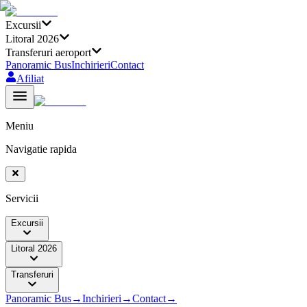
Excursii
Litoral 2026
Transferuri aeroport
Panoramic Bus
Inchirieri
Contact
Afiliat
Meniu
Navigatie rapida
Servicii
Excursii
Litoral 2026
Transferuri
Panoramic Bus
→
Inchirieri
→
Contact
→