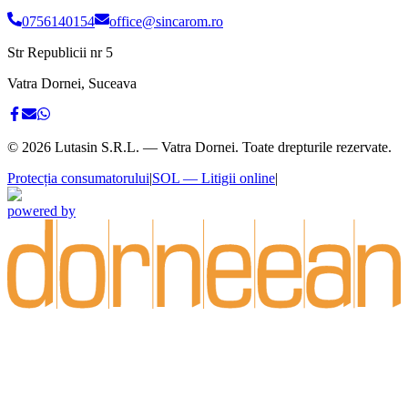
0756140154
office@sincarom.ro
Str Republicii nr 5
Vatra Dornei, Suceava
©
2026
Lutasin S.R.L. — Vatra Dornei. Toate drepturile rezervate.
Protecția consumatorului
|
SOL — Litigii online
|
powered by