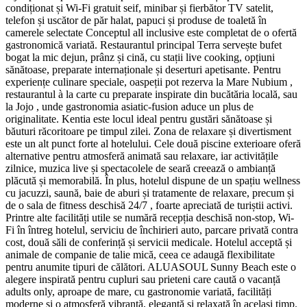
condiționat și Wi-Fi gratuit seif, minibar și fierbător TV satelit,
telefon și uscător de păr halat, papuci și produse de toaletă în
camerele selectate Conceptul all inclusive este completat de o ofertă
gastronomică variată. Restaurantul principal Terra servește bufet
bogat la mic dejun, prânz și cină, cu stații live cooking, opțiuni
sănătoase, preparate internaționale și deserturi apetisante. Pentru
experiențe culinare speciale, oaspeții pot rezerva la Mare Nubium ,
restaurantul à la carte cu preparate inspirate din bucătăria locală, sau
la Jojo , unde gastronomia asiatic-fusion aduce un plus de
originalitate. Kentia este locul ideal pentru gustări sănătoase și
băuturi răcoritoare pe timpul zilei. Zona de relaxare și divertisment
este un alt punct forte al hotelului. Cele două piscine exterioare oferă
alternative pentru atmosferă animată sau relaxare, iar activitățile
zilnice, muzica live și spectacolele de seară creează o ambianță
plăcută și memorabilă. În plus, hotelul dispune de un spațiu wellness
cu jacuzzi, saună, baie de aburi și tratamente de relaxare, precum și
de o sala de fitness deschisă 24/7 , foarte apreciată de turiștii activi.
Printre alte facilități utile se numără recepția deschisă non-stop, Wi-
Fi în întreg hotelul, serviciu de închirieri auto, parcare privată contra
cost, două săli de conferință și servicii medicale. Hotelul acceptă și
animale de companie de talie mică, ceea ce adaugă flexibilitate
pentru anumite tipuri de călători. ALUASOUL Sunny Beach este o
alegere inspirată pentru cupluri sau prieteni care caută o vacanță
adults only, aproape de mare, cu gastronomie variată, facilități
moderne și o atmosferă vibrantă, elegantă și relaxată în același timp.