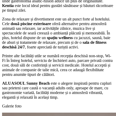
unde gastronomia asiatic-fusion aduce un plus de originalitate.
Kentia
este locul ideal pentru gustări sănătoase și băuturi răcoritoare
pe timpul zilei.
Zona de relaxare și divertisment este un alt punct forte al hotelului.
Cele
două piscine exterioare
oferă alternative pentru atmosferă
animată sau relaxare, iar activitățile zilnice, muzica live și
spectacolele de seară creează o ambianță plăcută și memorabilă. În
plus, hotelul dispune de un
spațiu wellness
cu jacuzzi, saună, baie
de aburi și tratamente de relaxare, precum și de o
sala de fitness
deschisă 24/7
, foarte apreciată de turiștii activi.
Printre alte facilități utile se numără recepția deschisă non-stop, Wi-
Fi în întreg hotelul, serviciu de închirieri auto, parcare privată contra
cost, două săli de conferință și servicii medicale. Hotelul acceptă și
animale de companie de talie mică, ceea ce adaugă flexibilitate
pentru anumite tipuri de călători.
ALUASOUL Sunny Beach
este o alegere inspirată pentru cupluri
sau prieteni care caută o vacanță adults only, aproape de mare, cu
gastronomie variată, facilități moderne și o atmosferă vibrantă,
elegantă și relaxată în același timp.
Galerie foto