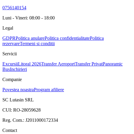
0756140154
Luni - Vineri: 08:00 - 18:00
Legal
GDPR
Politica anulare
Politica confidentialitate
Politica
rezervare
Termeni si conditii
Servicii
Excursii
Litoral 2026
Transfer Aeroport
Transfer Privat
Panoramic
Bus
Inchirieri
Companie
Povestea noastra
Program afiliere
SC Lutasin SRL
CUI:
RO-28059628
Reg. Com.:
J2011000172334
Contact