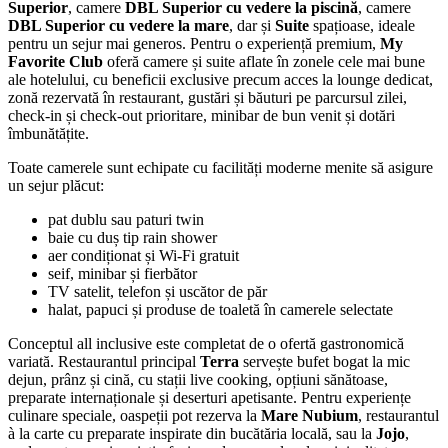
Superior
, camere
DBL Superior cu vedere la piscină
, camere
DBL Superior cu vedere la mare
, dar și
Suite
spațioase, ideale
pentru un sejur mai generos. Pentru o experiență premium,
My
Favorite Club
oferă camere și suite aflate în zonele cele mai bune
ale hotelului, cu beneficii exclusive precum acces la lounge dedicat,
zonă rezervată în restaurant, gustări și băuturi pe parcursul zilei,
check-in și check-out prioritare, minibar de bun venit și dotări
îmbunătățite.
Toate camerele sunt echipate cu facilități moderne menite să asigure
un sejur plăcut:
pat dublu sau paturi twin
baie cu duș tip rain shower
aer condiționat și Wi-Fi gratuit
seif, minibar și fierbător
TV satelit, telefon și uscător de păr
halat, papuci și produse de toaletă în camerele selectate
Conceptul all inclusive este completat de o ofertă gastronomică
variată. Restaurantul principal
Terra
servește bufet bogat la mic
dejun, prânz și cină, cu stații live cooking, opțiuni sănătoase,
preparate internaționale și deserturi apetisante. Pentru experiențe
culinare speciale, oaspeții pot rezerva la
Mare Nubium
, restaurantul
à la carte cu preparate inspirate din bucătăria locală, sau la
Jojo
,