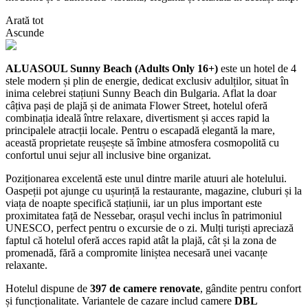
Arată tot
Ascunde
ALUASOUL Sunny Beach (Adults Only 16+)
este un hotel de 4
stele modern și plin de energie, dedicat exclusiv adulților, situat în
inima celebrei stațiuni Sunny Beach din Bulgaria. Aflat la doar
câțiva pași de plajă și de animata Flower Street, hotelul oferă
combinația ideală între relaxare, divertisment și acces rapid la
principalele atracții locale. Pentru o escapadă elegantă la mare,
această proprietate reușește să îmbine atmosfera cosmopolită cu
confortul unui sejur all inclusive bine organizat.
Poziționarea excelentă este unul dintre marile atuuri ale hotelului.
Oaspeții pot ajunge cu ușurință la restaurante, magazine, cluburi și la
viața de noapte specifică stațiunii, iar un plus important este
proximitatea față de Nessebar, orașul vechi inclus în patrimoniul
UNESCO, perfect pentru o excursie de o zi. Mulți turiști apreciază
faptul că hotelul oferă acces rapid atât la plajă, cât și la zona de
promenadă, fără a compromite liniștea necesară unei vacanțe
relaxante.
Hotelul dispune de
397 de camere renovate
, gândite pentru confort
și funcționalitate. Variantele de cazare includ camere
DBL