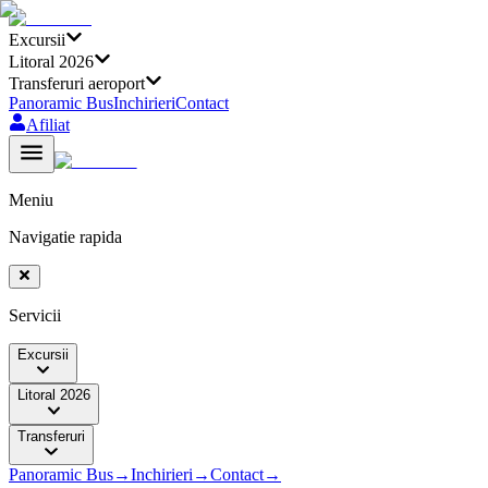
Excursii
Litoral 2026
Transferuri aeroport
Panoramic Bus
Inchirieri
Contact
Afiliat
Meniu
Navigatie rapida
Servicii
Excursii
Litoral 2026
Transferuri
Panoramic Bus
→
Inchirieri
→
Contact
→