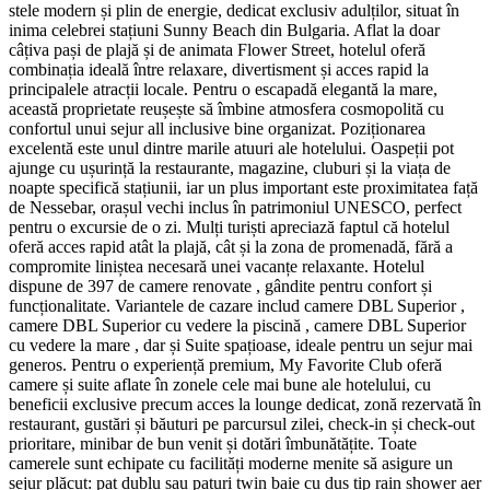
stele modern și plin de energie, dedicat exclusiv adulților, situat în
inima celebrei stațiuni Sunny Beach din Bulgaria. Aflat la doar
câțiva pași de plajă și de animata Flower Street, hotelul oferă
combinația ideală între relaxare, divertisment și acces rapid la
principalele atracții locale. Pentru o escapadă elegantă la mare,
această proprietate reușește să îmbine atmosfera cosmopolită cu
confortul unui sejur all inclusive bine organizat. Poziționarea
excelentă este unul dintre marile atuuri ale hotelului. Oaspeții pot
ajunge cu ușurință la restaurante, magazine, cluburi și la viața de
noapte specifică stațiunii, iar un plus important este proximitatea față
de Nessebar, orașul vechi inclus în patrimoniul UNESCO, perfect
pentru o excursie de o zi. Mulți turiști apreciază faptul că hotelul
oferă acces rapid atât la plajă, cât și la zona de promenadă, fără a
compromite liniștea necesară unei vacanțe relaxante. Hotelul
dispune de 397 de camere renovate , gândite pentru confort și
funcționalitate. Variantele de cazare includ camere DBL Superior ,
camere DBL Superior cu vedere la piscină , camere DBL Superior
cu vedere la mare , dar și Suite spațioase, ideale pentru un sejur mai
generos. Pentru o experiență premium, My Favorite Club oferă
camere și suite aflate în zonele cele mai bune ale hotelului, cu
beneficii exclusive precum acces la lounge dedicat, zonă rezervată în
restaurant, gustări și băuturi pe parcursul zilei, check-in și check-out
prioritare, minibar de bun venit și dotări îmbunătățite. Toate
camerele sunt echipate cu facilități moderne menite să asigure un
sejur plăcut: pat dublu sau paturi twin baie cu duș tip rain shower aer