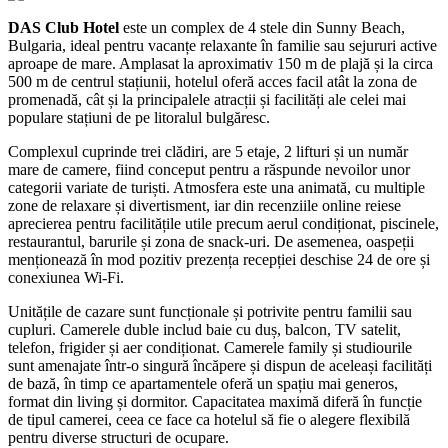
DAS Club Hotel
este un complex de 4 stele din Sunny Beach,
Bulgaria, ideal pentru vacanțe relaxante în familie sau sejururi active
aproape de mare. Amplasat la aproximativ 150 m de plajă și la circa
500 m de centrul stațiunii, hotelul oferă acces facil atât la zona de
promenadă, cât și la principalele atracții și facilități ale celei mai
populare stațiuni de pe litoralul bulgăresc.
Complexul cuprinde trei clădiri, are 5 etaje, 2 lifturi și un număr
mare de camere, fiind conceput pentru a răspunde nevoilor unor
categorii variate de turiști. Atmosfera este una animată, cu multiple
zone de relaxare și divertisment, iar din recenziile online reiese
aprecierea pentru facilitățile utile precum aerul condiționat, piscinele,
restaurantul, barurile și zona de snack-uri. De asemenea, oaspeții
menționează în mod pozitiv prezența recepției deschise 24 de ore și
conexiunea Wi‑Fi.
Unitățile de cazare sunt funcționale și potrivite pentru familii sau
cupluri. Camerele duble includ baie cu duș, balcon, TV satelit,
telefon, frigider și aer condiționat. Camerele family și studiourile
sunt amenajate într-o singură încăpere și dispun de aceleași facilități
de bază, în timp ce apartamentele oferă un spațiu mai generos,
format din living și dormitor. Capacitatea maximă diferă în funcție
de tipul camerei, ceea ce face ca hotelul să fie o alegere flexibilă
pentru diverse structuri de ocupare.