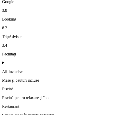
Google
3.9
Booking
8.2
TripAdvisor
3.4
Facilități
All-Inclusive
Mese și băuturi incluse
Piscină
Piscină pentru relaxare și înot
Restaurant