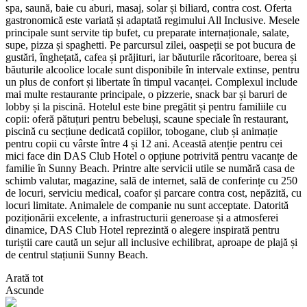
spa, saună, baie cu aburi, masaj, solar și biliard, contra cost. Oferta
gastronomică este variată și adaptată regimului All Inclusive. Mesele
principale sunt servite tip bufet, cu preparate internaționale, salate,
supe, pizza și spaghetti. Pe parcursul zilei, oaspeții se pot bucura de
gustări, înghețată, cafea și prăjituri, iar băuturile răcoritoare, berea și
băuturile alcoolice locale sunt disponibile în intervale extinse, pentru
un plus de confort și libertate în timpul vacanței. Complexul include
mai multe restaurante principale, o pizzerie, snack bar și baruri de
lobby și la piscină. Hotelul este bine pregătit și pentru familiile cu
copii: oferă pătuțuri pentru bebeluși, scaune speciale în restaurant,
piscină cu secțiune dedicată copiilor, tobogane, club și animație
pentru copii cu vârste între 4 și 12 ani. Această atenție pentru cei
mici face din DAS Club Hotel o opțiune potrivită pentru vacanțe de
familie în Sunny Beach. Printre alte servicii utile se numără casa de
schimb valutar, magazine, sală de internet, sală de conferințe cu 250
de locuri, serviciu medical, coafor și parcare contra cost, nepăzită, cu
locuri limitate. Animalele de companie nu sunt acceptate. Datorită
poziționării excelente, a infrastructurii generoase și a atmosferei
dinamice, DAS Club Hotel reprezintă o alegere inspirată pentru
turiștii care caută un sejur all inclusive echilibrat, aproape de plajă și
de centrul stațiunii Sunny Beach.
Arată tot
Ascunde