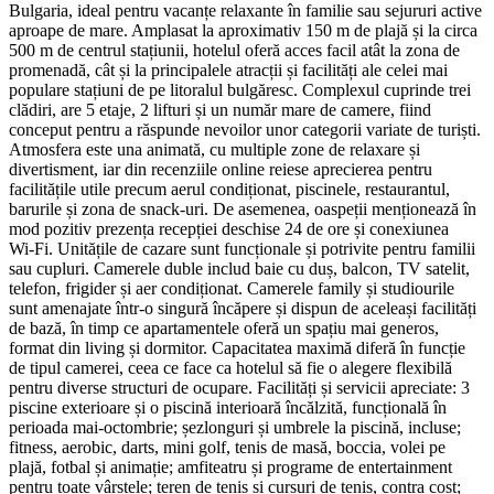
Bulgaria, ideal pentru vacanțe relaxante în familie sau sejururi active
aproape de mare. Amplasat la aproximativ 150 m de plajă și la circa
500 m de centrul stațiunii, hotelul oferă acces facil atât la zona de
promenadă, cât și la principalele atracții și facilități ale celei mai
populare stațiuni de pe litoralul bulgăresc. Complexul cuprinde trei
clădiri, are 5 etaje, 2 lifturi și un număr mare de camere, fiind
conceput pentru a răspunde nevoilor unor categorii variate de turiști.
Atmosfera este una animată, cu multiple zone de relaxare și
divertisment, iar din recenziile online reiese aprecierea pentru
facilitățile utile precum aerul condiționat, piscinele, restaurantul,
barurile și zona de snack-uri. De asemenea, oaspeții menționează în
mod pozitiv prezența recepției deschise 24 de ore și conexiunea
Wi‑Fi. Unitățile de cazare sunt funcționale și potrivite pentru familii
sau cupluri. Camerele duble includ baie cu duș, balcon, TV satelit,
telefon, frigider și aer condiționat. Camerele family și studiourile
sunt amenajate într-o singură încăpere și dispun de aceleași facilități
de bază, în timp ce apartamentele oferă un spațiu mai generos,
format din living și dormitor. Capacitatea maximă diferă în funcție
de tipul camerei, ceea ce face ca hotelul să fie o alegere flexibilă
pentru diverse structuri de ocupare. Facilități și servicii apreciate: 3
piscine exterioare și o piscină interioară încălzită, funcțională în
perioada mai-octombrie; șezlonguri și umbrele la piscină, incluse;
fitness, aerobic, darts, mini golf, tenis de masă, boccia, volei pe
plajă, fotbal și animație; amfiteatru și programe de entertainment
pentru toate vârstele; teren de tenis și cursuri de tenis, contra cost;