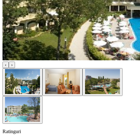
‹
›
Ratinguri