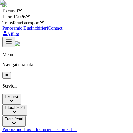
Excursii
Litoral 2026
Transferuri aeroport
Panoramic Bus
Inchirieri
Contact
Afiliat
Meniu
Navigatie rapida
Servicii
Excursii
Litoral 2026
Transferuri
Panoramic Bus
→
Inchirieri
→
Contact
→