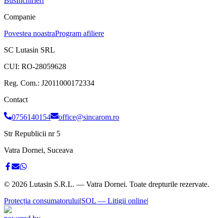
Bus
Inchirieri
Companie
Povestea noastra
Program afiliere
SC Lutasin SRL
CUI:
RO-28059628
Reg. Com.:
J2011000172334
Contact
0756140154
office@sincarom.ro
Str Republicii nr 5
Vatra Dornei, Suceava
©
2026
Lutasin S.R.L. — Vatra Dornei. Toate drepturile rezervate.
Protecția consumatorului
|
SOL — Litigii online
|