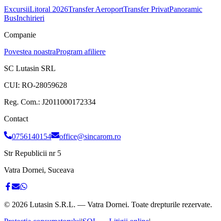
Excursii
Litoral 2026
Transfer Aeroport
Transfer Privat
Panoramic
Bus
Inchirieri
Companie
Povestea noastra
Program afiliere
SC Lutasin SRL
CUI:
RO-28059628
Reg. Com.:
J2011000172334
Contact
0756140154
office@sincarom.ro
Str Republicii nr 5
Vatra Dornei, Suceava
©
2026
Lutasin S.R.L. — Vatra Dornei. Toate drepturile rezervate.