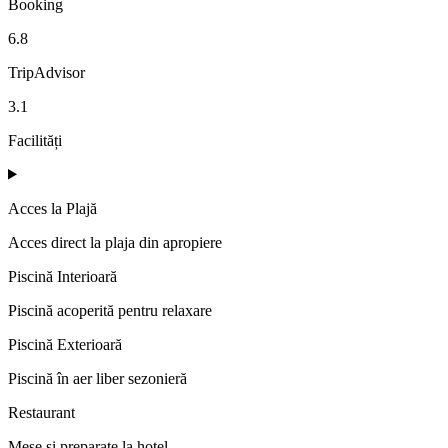
Booking
6.8
TripAdvisor
3.1
Facilități
Acces la Plajă
Acces direct la plaja din apropiere
Piscină Interioară
Piscină acoperită pentru relaxare
Piscină Exterioară
Piscină în aer liber sezonieră
Restaurant
Mese și preparate la hotel