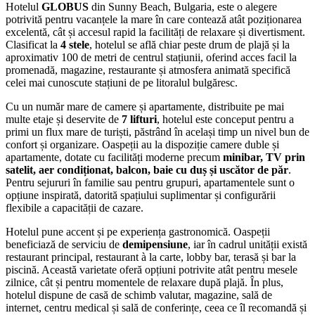
Hotelul
GLOBUS
din Sunny Beach, Bulgaria, este o alegere
potrivită pentru vacanțele la mare în care contează atât poziționarea
excelentă, cât și accesul rapid la facilități de relaxare și divertisment.
Clasificat la
4 stele
, hotelul se află chiar peste drum de plajă și la
aproximativ 100 de metri de centrul stațiunii, oferind acces facil la
promenadă, magazine, restaurante și atmosfera animată specifică
celei mai cunoscute stațiuni de pe litoralul bulgăresc.
Cu un număr mare de camere și apartamente, distribuite pe mai
multe etaje și deservite de
7 lifturi
, hotelul este conceput pentru a
primi un flux mare de turiști, păstrând în același timp un nivel bun de
confort și organizare. Oaspeții au la dispoziție camere duble și
apartamente, dotate cu facilități moderne precum
minibar, TV prin
satelit, aer condiționat, balcon, baie cu duș și uscător de păr
.
Pentru sejururi în familie sau pentru grupuri, apartamentele sunt o
opțiune inspirată, datorită spațiului suplimentar și configurării
flexibile a capacității de cazare.
Hotelul pune accent și pe experiența gastronomică. Oaspeții
beneficiază de serviciu de
demipensiune
, iar în cadrul unității există
restaurant principal, restaurant à la carte, lobby bar, terasă și bar la
piscină. Această varietate oferă opțiuni potrivite atât pentru mesele
zilnice, cât și pentru momentele de relaxare după plajă. În plus,
hotelul dispune de casă de schimb valutar, magazine, sală de
internet, centru medical și sală de conferințe, ceea ce îl recomandă și