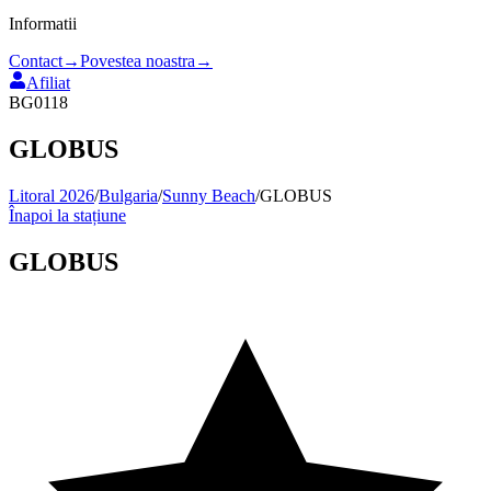
Informatii
Contact
→
Povestea noastra
→
Afiliat
BG0118
GLOBUS
Litoral 2026
/
Bulgaria
/
Sunny Beach
/
GLOBUS
Înapoi la stațiune
GLOBUS