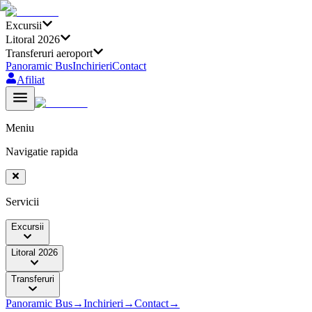
Excursii
Litoral 2026
Transferuri aeroport
Panoramic Bus
Inchirieri
Contact
Afiliat
Meniu
Navigatie rapida
Servicii
Excursii
Litoral 2026
Transferuri
Panoramic Bus
→
Inchirieri
→
Contact
→