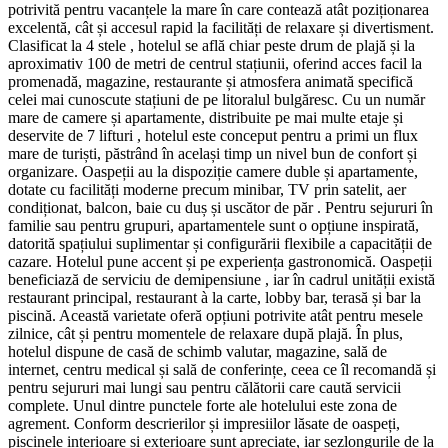
potrivită pentru vacanțele la mare în care contează atât poziționarea
excelentă, cât și accesul rapid la facilități de relaxare și divertisment.
Clasificat la 4 stele , hotelul se află chiar peste drum de plajă și la
aproximativ 100 de metri de centrul stațiunii, oferind acces facil la
promenadă, magazine, restaurante și atmosfera animată specifică
celei mai cunoscute stațiuni de pe litoralul bulgăresc. Cu un număr
mare de camere și apartamente, distribuite pe mai multe etaje și
deservite de 7 lifturi , hotelul este conceput pentru a primi un flux
mare de turiști, păstrând în același timp un nivel bun de confort și
organizare. Oaspeții au la dispoziție camere duble și apartamente,
dotate cu facilități moderne precum minibar, TV prin satelit, aer
condiționat, balcon, baie cu duș și uscător de păr . Pentru sejururi în
familie sau pentru grupuri, apartamentele sunt o opțiune inspirată,
datorită spațiului suplimentar și configurării flexibile a capacității de
cazare. Hotelul pune accent și pe experiența gastronomică. Oaspeții
beneficiază de serviciu de demipensiune , iar în cadrul unității există
restaurant principal, restaurant à la carte, lobby bar, terasă și bar la
piscină. Această varietate oferă opțiuni potrivite atât pentru mesele
zilnice, cât și pentru momentele de relaxare după plajă. În plus,
hotelul dispune de casă de schimb valutar, magazine, sală de
internet, centru medical și sală de conferințe, ceea ce îl recomandă și
pentru sejururi mai lungi sau pentru călătorii care caută servicii
complete. Unul dintre punctele forte ale hotelului este zona de
agrement. Conform descrierilor și impresiilor lăsate de oaspeți,
piscinele interioare și exterioare sunt apreciate, iar șezlongurile de la