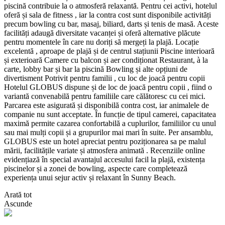
piscină contribuie la o atmosferă relaxantă. Pentru cei activi, hotelul
oferă și sala de fitness , iar la contra cost sunt disponibile activități
precum bowling cu bar, masaj, biliard, darts și tenis de masă. Aceste
facilități adaugă diversitate vacanței și oferă alternative plăcute
pentru momentele în care nu doriți să mergeți la plajă. Locație
excelentă , aproape de plajă și de centrul stațiunii Piscine interioară
și exterioară Camere cu balcon și aer condiționat Restaurant, à la
carte, lobby bar și bar la piscină Bowling și alte opțiuni de
divertisment Potrivit pentru familii , cu loc de joacă pentru copii
Hotelul GLOBUS dispune și de loc de joacă pentru copii , fiind o
variantă convenabilă pentru familiile care călătoresc cu cei mici.
Parcarea este asigurată și disponibilă contra cost, iar animalele de
companie nu sunt acceptate. În funcție de tipul camerei, capacitatea
maximă permite cazarea confortabilă a cuplurilor, familiilor cu unul
sau mai mulți copii și a grupurilor mai mari în suite. Per ansamblu,
GLOBUS este un hotel apreciat pentru poziționarea sa pe malul
mării, facilitățile variate și atmosfera animată . Recenziile online
evidențiază în special avantajul accesului facil la plajă, existența
piscinelor și a zonei de bowling, aspecte care completează
experiența unui sejur activ și relaxant în Sunny Beach.
Arată tot
Ascunde