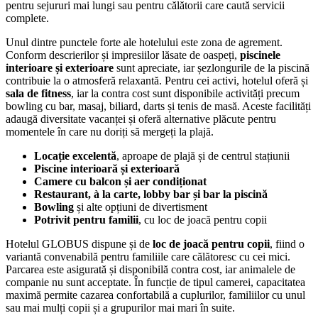
pentru sejururi mai lungi sau pentru călătorii care caută servicii
complete.
Unul dintre punctele forte ale hotelului este zona de agrement.
Conform descrierilor și impresiilor lăsate de oaspeți,
piscinele
interioare și exterioare
sunt apreciate, iar șezlongurile de la piscină
contribuie la o atmosferă relaxantă. Pentru cei activi, hotelul oferă și
sala de fitness
, iar la contra cost sunt disponibile activități precum
bowling cu bar, masaj, biliard, darts și tenis de masă. Aceste facilități
adaugă diversitate vacanței și oferă alternative plăcute pentru
momentele în care nu doriți să mergeți la plajă.
Locație excelentă
, aproape de plajă și de centrul stațiunii
Piscine interioară și exterioară
Camere cu balcon și aer condiționat
Restaurant, à la carte, lobby bar și bar la piscină
Bowling
și alte opțiuni de divertisment
Potrivit pentru familii
, cu loc de joacă pentru copii
Hotelul GLOBUS dispune și de
loc de joacă pentru copii
, fiind o
variantă convenabilă pentru familiile care călătoresc cu cei mici.
Parcarea este asigurată și disponibilă contra cost, iar animalele de
companie nu sunt acceptate. În funcție de tipul camerei, capacitatea
maximă permite cazarea confortabilă a cuplurilor, familiilor cu unul
sau mai mulți copii și a grupurilor mai mari în suite.