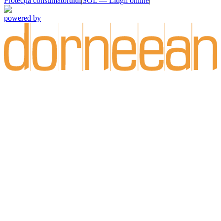
Protecția consumatorului
|
SOL — Litigii online
|
powered by