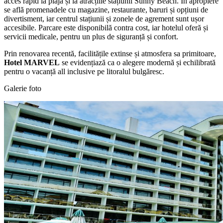
acces rapid la plajă și la atracțiile stațiunii Sunny Beach. În apropiere
se află promenadele cu magazine, restaurante, baruri și opțiuni de
divertisment, iar centrul stațiunii și zonele de agrement sunt ușor
accesibile. Parcare este disponibilă contra cost, iar hotelul oferă și
servicii medicale, pentru un plus de siguranță și confort.
Prin renovarea recentă, facilitățile extinse și atmosfera sa primitoare,
Hotel MARVEL
se evidențiază ca o alegere modernă și echilibrată
pentru o vacanță all inclusive pe litoralul bulgăresc.
Galerie foto