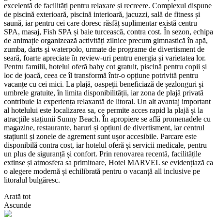
excelentă de facilități pentru relaxare și recreere. Complexul dispune
de piscină exterioară, piscină interioară, jacuzzi, sală de fitness și
saună, iar pentru cei care doresc răsfăț suplimentar există centru
SPA, masaj, Fish SPA și baie turcească, contra cost. În sezon, echipa
de animație organizează activități zilnice precum gimnastică în apă,
zumba, darts și waterpolo, urmate de programe de divertisment de
seară, foarte apreciate în review-uri pentru energia și varietatea lor.
Pentru familii, hotelul oferă baby cot gratuit, piscină pentru copii și
loc de joacă, ceea ce îl transformă într-o opțiune potrivită pentru
vacanțe cu cei mici. La plajă, oaspeții beneficiază de șezlonguri și
umbrele gratuite, în limita disponibilității, iar zona de plajă privată
contribuie la experiența relaxantă de litoral. Un alt avantaj important
al hotelului este localizarea sa, ce permite acces rapid la plajă și la
atracțiile stațiunii Sunny Beach. În apropiere se află promenadele cu
magazine, restaurante, baruri și opțiuni de divertisment, iar centrul
stațiunii și zonele de agrement sunt ușor accesibile. Parcare este
disponibilă contra cost, iar hotelul oferă și servicii medicale, pentru
un plus de siguranță și confort. Prin renovarea recentă, facilitățile
extinse și atmosfera sa primitoare, Hotel MARVEL se evidențiază ca
o alegere modernă și echilibrată pentru o vacanță all inclusive pe
litoralul bulgăresc.
Arată tot
Ascunde