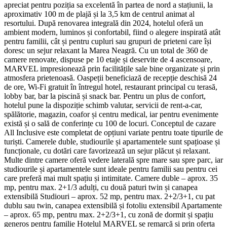
apreciat pentru poziția sa excelentă în partea de nord a stațiunii, la
aproximativ 100 m de plajă și la 3,5 km de centrul animat al
resortului. După renovarea integrală din 2024, hotelul oferă un
ambient modern, luminos și confortabil, fiind o alegere inspirată atât
pentru familii, cât și pentru cupluri sau grupuri de prieteni care își
doresc un sejur relaxant la Marea Neagră. Cu un total de 360 de
camere renovate, dispuse pe 10 etaje și deservite de 4 ascensoare,
MARVEL impresionează prin facilitățile sale bine organizate și prin
atmosfera prietenoasă. Oaspeții beneficiază de recepție deschisă 24
de ore, Wi-Fi gratuit în întregul hotel, restaurant principal cu terasă,
lobby bar, bar la piscină și snack bar. Pentru un plus de confort,
hotelul pune la dispoziție schimb valutar, servicii de rent-a-car,
spălătorie, magazin, coafor și centru medical, iar pentru evenimente
există și o sală de conferințe cu 100 de locuri. Conceptul de cazare
All Inclusive este completat de opțiuni variate pentru toate tipurile de
turiști. Camerele duble, studiourile și apartamentele sunt spațioase și
funcționale, cu dotări care favorizează un sejur plăcut și relaxant.
Multe dintre camere oferă vedere laterală spre mare sau spre parc, iar
studiourile și apartamentele sunt ideale pentru familii sau pentru cei
care preferă mai mult spațiu și intimitate. Camere duble – aprox. 35
mp, pentru max. 2+1/3 adulți, cu două paturi twin și canapea
extensibilă Studiouri – aprox. 52 mp, pentru max. 2+2/3+1, cu pat
dublu sau twin, canapea extensibilă și fotoliu extensibil Apartamente
– aprox. 65 mp, pentru max. 2+2/3+1, cu zonă de dormit și spațiu
generos pentru familie Hotelul MARVEL se remarcă și prin oferta