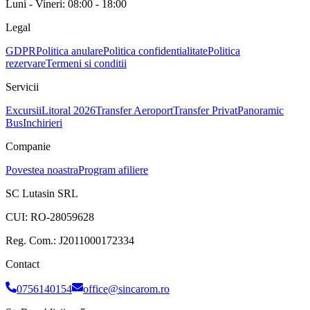
Luni - Vineri: 08:00 - 18:00
Legal
GDPR
Politica anulare
Politica confidentialitate
Politica
rezervare
Termeni si conditii
Servicii
Excursii
Litoral 2026
Transfer Aeroport
Transfer Privat
Panoramic
Bus
Inchirieri
Companie
Povestea noastra
Program afiliere
SC Lutasin SRL
CUI:
RO-28059628
Reg. Com.:
J2011000172334
Contact
0756140154
office@sincarom.ro