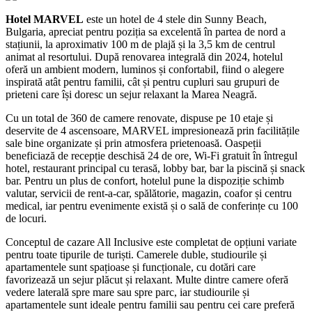
Hotel MARVEL
este un hotel de 4 stele din Sunny Beach,
Bulgaria, apreciat pentru poziția sa excelentă în partea de nord a
stațiunii, la aproximativ 100 m de plajă și la 3,5 km de centrul
animat al resortului. După renovarea integrală din 2024, hotelul
oferă un ambient modern, luminos și confortabil, fiind o alegere
inspirată atât pentru familii, cât și pentru cupluri sau grupuri de
prieteni care își doresc un sejur relaxant la Marea Neagră.
Cu un total de 360 de camere renovate, dispuse pe 10 etaje și
deservite de 4 ascensoare, MARVEL impresionează prin facilitățile
sale bine organizate și prin atmosfera prietenoasă. Oaspeții
beneficiază de recepție deschisă 24 de ore, Wi-Fi gratuit în întregul
hotel, restaurant principal cu terasă, lobby bar, bar la piscină și snack
bar. Pentru un plus de confort, hotelul pune la dispoziție schimb
valutar, servicii de rent-a-car, spălătorie, magazin, coafor și centru
medical, iar pentru evenimente există și o sală de conferințe cu 100
de locuri.
Conceptul de cazare All Inclusive este completat de opțiuni variate
pentru toate tipurile de turiști. Camerele duble, studiourile și
apartamentele sunt spațioase și funcționale, cu dotări care
favorizează un sejur plăcut și relaxant. Multe dintre camere oferă
vedere laterală spre mare sau spre parc, iar studiourile și
apartamentele sunt ideale pentru familii sau pentru cei care preferă