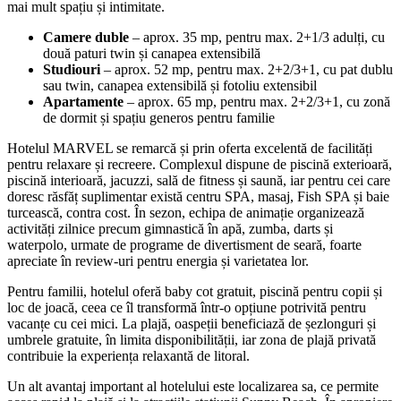
mai mult spațiu și intimitate.
Camere duble
– aprox. 35 mp, pentru max. 2+1/3 adulți, cu
două paturi twin și canapea extensibilă
Studiouri
– aprox. 52 mp, pentru max. 2+2/3+1, cu pat dublu
sau twin, canapea extensibilă și fotoliu extensibil
Apartamente
– aprox. 65 mp, pentru max. 2+2/3+1, cu zonă
de dormit și spațiu generos pentru familie
Hotelul MARVEL se remarcă și prin oferta excelentă de facilități
pentru relaxare și recreere. Complexul dispune de piscină exterioară,
piscină interioară, jacuzzi, sală de fitness și saună, iar pentru cei care
doresc răsfăț suplimentar există centru SPA, masaj, Fish SPA și baie
turcească, contra cost. În sezon, echipa de animație organizează
activități zilnice precum gimnastică în apă, zumba, darts și
waterpolo, urmate de programe de divertisment de seară, foarte
apreciate în review-uri pentru energia și varietatea lor.
Pentru familii, hotelul oferă baby cot gratuit, piscină pentru copii și
loc de joacă, ceea ce îl transformă într-o opțiune potrivită pentru
vacanțe cu cei mici. La plajă, oaspeții beneficiază de șezlonguri și
umbrele gratuite, în limita disponibilității, iar zona de plajă privată
contribuie la experiența relaxantă de litoral.
Un alt avantaj important al hotelului este localizarea sa, ce permite