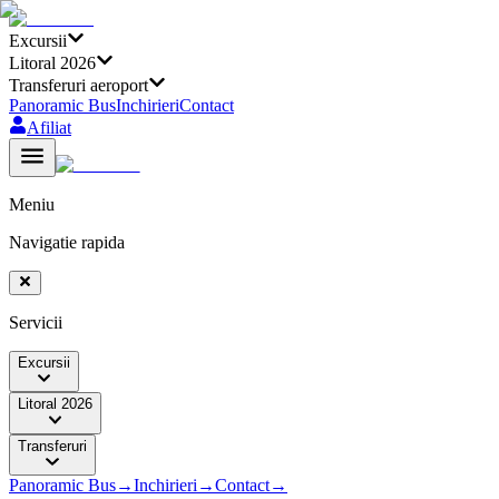
Excursii
Litoral 2026
Transferuri aeroport
Panoramic Bus
Inchirieri
Contact
Afiliat
Meniu
Navigatie rapida
Servicii
Excursii
Litoral 2026
Transferuri
Panoramic Bus
→
Inchirieri
→
Contact
→