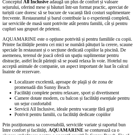
Conceptul
All Inclusive
adaugă un plus de confort și valoare
sejurului, oferind mese și băuturi într-un format practic, apreciat de
turiștii care doresc să se bucure de vacanță fără costuri suplimentare
frecvente. Restaurantul și barul contribuie la o experiență completă,
iar serviciile de masă sunt potrivite atât pentru familii, cât și pentru
cupluri sau grupuri de prieteni.
AQUAMARINE este o opțiune potrivită și pentru familiile cu copii.
Printre facilitățile pentru cei mici se numără pătuțuri la cerere, scaune
speciale în restaurant și o secțiune dedicată copiilor la piscină. De
asemenea, terenul de joacă oferă un spațiu suplimentar pentru
distracție, astfel încât părinții să se poată relaxa în voie. Hotelul nu
acceptă animale de companie, un aspect important de luat în calcul
înainte de rezervare.
Localizare excelentă, aproape de plajă și de zona de
promenadă din Sunny Beach
Facilități complete pentru relaxare, sport și divertisment
Camere dotate modern, cu balcon și facilități esențiale pentru
un sejur confortabil
Servicii All Inclusive, ideale pentru vacanțe fără griji
Potrivit pentru familii, cu facilități dedicate copiilor
Prin poziționarea sa convenabilă, serviciile variate și raportul bun
între confort și facilități,
AQUAMARINE
se conturează ca o