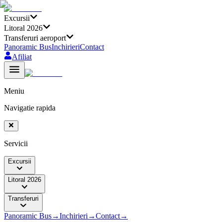
Excursii
Litoral 2026
Transferuri aeroport
Panoramic Bus
Inchirieri
Contact
Afiliat
Meniu
Navigatie rapida
Servicii
Excursii
Litoral 2026
Transferuri
Panoramic Bus
→
Inchirieri
→
Contact
→