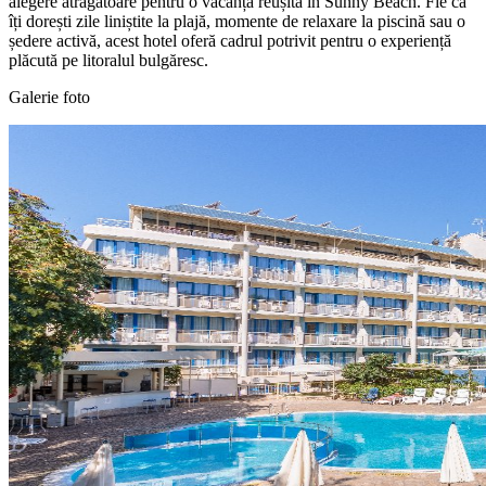
alegere atrăgătoare pentru o vacanță reușită în Sunny Beach. Fie că
îți dorești zile liniștite la plajă, momente de relaxare la piscină sau o
ședere activă, acest hotel oferă cadrul potrivit pentru o experiență
plăcută pe litoralul bulgăresc.
Galerie foto