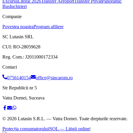
Excursii
Litoral 2026
Transfer Aeroport
Transfer Privat
Panoramic
Bus
Inchirieri
Companie
Povestea noastra
Program afiliere
SC Lutasin SRL
CUI:
RO-28059628
Reg. Com.:
J2011000172334
Contact
0756140154
office@sincarom.ro
Str Republicii nr 5
Vatra Dornei, Suceava
©
2026
Lutasin S.R.L. — Vatra Dornei. Toate drepturile rezervate.
Protecția consumatorului
|
SOL — Litigii online
|