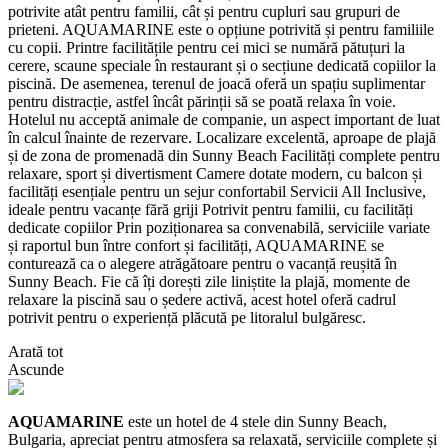
potrivite atât pentru familii, cât și pentru cupluri sau grupuri de
prieteni. AQUAMARINE este o opțiune potrivită și pentru familiile
cu copii. Printre facilitățile pentru cei mici se numără pătuțuri la
cerere, scaune speciale în restaurant și o secțiune dedicată copiilor la
piscină. De asemenea, terenul de joacă oferă un spațiu suplimentar
pentru distracție, astfel încât părinții să se poată relaxa în voie.
Hotelul nu acceptă animale de companie, un aspect important de luat
în calcul înainte de rezervare. Localizare excelentă, aproape de plajă
și de zona de promenadă din Sunny Beach Facilități complete pentru
relaxare, sport și divertisment Camere dotate modern, cu balcon și
facilități esențiale pentru un sejur confortabil Servicii All Inclusive,
ideale pentru vacanțe fără griji Potrivit pentru familii, cu facilități
dedicate copiilor Prin poziționarea sa convenabilă, serviciile variate
și raportul bun între confort și facilități, AQUAMARINE se
conturează ca o alegere atrăgătoare pentru o vacanță reușită în
Sunny Beach. Fie că îți dorești zile liniștite la plajă, momente de
relaxare la piscină sau o ședere activă, acest hotel oferă cadrul
potrivit pentru o experiență plăcută pe litoralul bulgăresc.
Arată tot
Ascunde
AQUAMARINE
este un hotel de 4 stele din Sunny Beach,
Bulgaria, apreciat pentru atmosfera sa relaxată, serviciile complete și