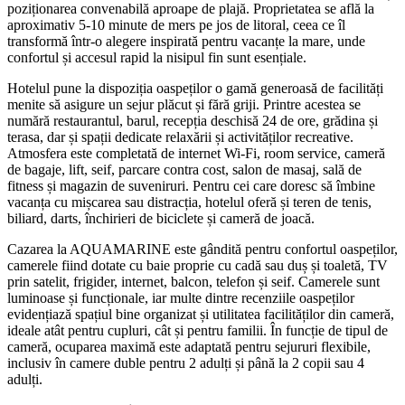
poziționarea convenabilă aproape de plajă. Proprietatea se află la
aproximativ 5-10 minute de mers pe jos de litoral, ceea ce îl
transformă într-o alegere inspirată pentru vacanțe la mare, unde
confortul și accesul rapid la nisipul fin sunt esențiale.
Hotelul pune la dispoziția oaspeților o gamă generoasă de facilități
menite să asigure un sejur plăcut și fără griji. Printre acestea se
numără restaurantul, barul, recepția deschisă 24 de ore, grădina și
terasa, dar și spații dedicate relaxării și activităților recreative.
Atmosfera este completată de internet Wi-Fi, room service, cameră
de bagaje, lift, seif, parcare contra cost, salon de masaj, sală de
fitness și magazin de suveniruri. Pentru cei care doresc să îmbine
vacanța cu mișcarea sau distracția, hotelul oferă și teren de tenis,
biliard, darts, închirieri de biciclete și cameră de joacă.
Cazarea la AQUAMARINE este gândită pentru confortul oaspeților,
camerele fiind dotate cu baie proprie cu cadă sau duș și toaletă, TV
prin satelit, frigider, internet, balcon, telefon și seif. Camerele sunt
luminoase și funcționale, iar multe dintre recenziile oaspeților
evidențiază spațiul bine organizat și utilitatea facilităților din cameră,
ideale atât pentru cupluri, cât și pentru familii. În funcție de tipul de
cameră, ocuparea maximă este adaptată pentru sejururi flexibile,
inclusiv în camere duble pentru 2 adulți și până la 2 copii sau 4
adulți.