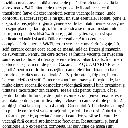
poziționarea convenabilă aproape de plajă. Proprietatea se află la
aproximativ 5-10 minute de mers pe jos de litoral, ceea ce îl
transformă într-o alegere inspirată pentru vacanțe la mare, unde
confortul și accesul rapid la nisipul fin sunt esențiale. Hotelul pune la
dispoziția oaspeților o gamă generoasă de facilități menite să asigure
un sejur plăcut și fără griji. Printre acestea se numără restaurantul,
barul, recepția deschisă 24 de ore, grădina și terasa, dar și spații
dedicate relaxării și activităților recreative. Atmosfera este
completată de internet Wi-Fi, room service, cameră de bagaje, lift,
seif, parcare contra cost, salon de masaj, sală de fitness și magazin
de suveniruri. Pentru cei care doresc să îmbine vacanța cu mișcarea
sau distracția, hotelul oferă și teren de tenis, biliard, darts, închirieri
de biciclete și cameră de joacă. Cazarea la AQUAMARINE este
gândită pentru confortul oaspeților, camerele fiind dotate cu baie
proprie cu cadă sau duș și toaletă, TV prin satelit, frigider, internet,
balcon, telefon și seif. Camerele sunt luminoase și funcționale, iar
multe dintre recenziile oaspeților evidențiază spațiul bine organizat și
utilitatea facilităților din cameră, ideale atât pentru cupluri, cât și
pentru familii. În funcție de tipul de cameră, ocuparea maximă este
adaptată pentru sejururi flexibile, inclusiv în camere duble pentru 2
adulți și până la 2 copii sau 4 adulți. Conceptul All Inclusive adaugă
un plus de confort și valoare sejurului, oferind mese și băuturi într-
un format practic, apreciat de turiștii care doresc să se bucure de
vacanță fără costuri suplimentare frecvente. Restaurantul și barul
contribuie la o experiență completă, iar serviciile de masă sunt