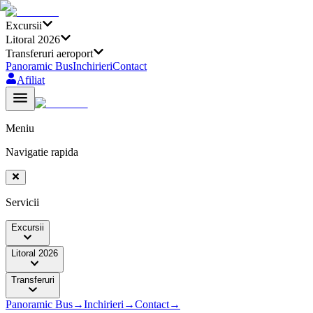
Excursii
Litoral 2026
Transferuri aeroport
Panoramic Bus
Inchirieri
Contact
Afiliat
Meniu
Navigatie rapida
Servicii
Excursii
Litoral 2026
Transferuri
Panoramic Bus
→
Inchirieri
→
Contact
→