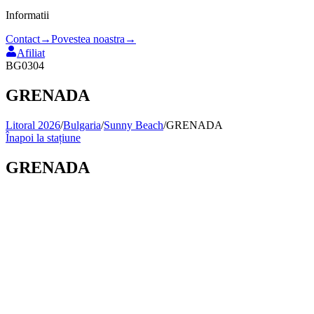
Informatii
Contact
→
Povestea noastra
→
Afiliat
BG0304
GRENADA
Litoral 2026
/
Bulgaria
/
Sunny Beach
/
GRENADA
Înapoi la stațiune
GRENADA