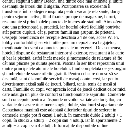
centrul stațiunii Sunny Beach, una dintre cele mai animate și iubite
destinații de litoral din Bulgaria. Poziționarea sa excelentă îl
transformă într-o alegere inspirată pentru vacanțe relaxante, dar și
pentru sejururi active, fiind foarte aproape de magazine, baruri,
restaurante și principalele puncte de interes ale stațiunii. Atmosfera
este una prietenoasă și practică, iar hotelul oferă facilități potrivite
atât pentru cupluri, cât și pentru familii sau grupuri de prieteni.
Oaspeții beneficiază de recepție deschisă 24 de ore, acces Wi‑Fi,
lobby confortabil și servicii utile precum depozitarea bagajelor,
menționate frecvent ca puncte apreciate în recenzii. De asemenea,
hotelul dispune de restaurant interior și exterior, restaurant à la carte
și bar la piscină, astfel încât mesele și momentele de relaxare să fie
cât mai plăcute pe durata șederii. Piscina în aer liber reprezintă unul
dintre principalele atuuri ale hotelului, fiind completată de șezlonguri
și umbreluțe de soare oferite gratuit. Pentru cei care doresc să se
destindă, sunt disponibile servicii de masaj contra cost, iar pentru
divertisment există sală de jocuri, biliard, tenis, tenis de masă și
darts. Familiile cu copii vor aprecia locul de joacă dedicat celor mici,
care adaugă un plus de confort și funcționalitate sejurului. Camerele
sunt concepute pentru a răspunde nevoilor variate ale turiștilor, cu
variante de cazare în camere single, duble, studiouri și apartamente.
Capacitatea maximă este adaptată diferitelor tipuri de ședere: în
camerele single pot fi cazați 1 adult, în camerele duble 2 adulți + 1
copil, în studio 2 adulți + 2 copii sau 4 adulți, iar în apartamente 2
adulți + 2 copii sau 4 adulți. Informațiile disponibile online