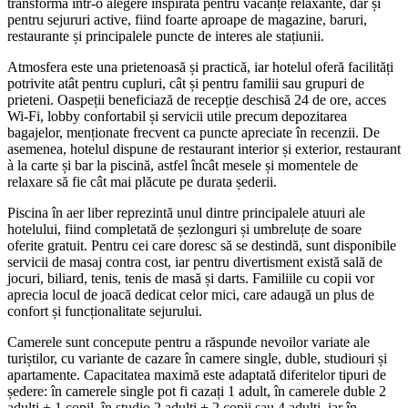
transformă într-o alegere inspirată pentru vacanțe relaxante, dar și
pentru sejururi active, fiind foarte aproape de magazine, baruri,
restaurante și principalele puncte de interes ale stațiunii.
Atmosfera este una prietenoasă și practică, iar hotelul oferă facilități
potrivite atât pentru cupluri, cât și pentru familii sau grupuri de
prieteni. Oaspeții beneficiază de recepție deschisă 24 de ore, acces
Wi‑Fi, lobby confortabil și servicii utile precum depozitarea
bagajelor, menționate frecvent ca puncte apreciate în recenzii. De
asemenea, hotelul dispune de restaurant interior și exterior, restaurant
à la carte și bar la piscină, astfel încât mesele și momentele de
relaxare să fie cât mai plăcute pe durata șederii.
Piscina în aer liber reprezintă unul dintre principalele atuuri ale
hotelului, fiind completată de șezlonguri și umbreluțe de soare
oferite gratuit. Pentru cei care doresc să se destindă, sunt disponibile
servicii de masaj contra cost, iar pentru divertisment există sală de
jocuri, biliard, tenis, tenis de masă și darts. Familiile cu copii vor
aprecia locul de joacă dedicat celor mici, care adaugă un plus de
confort și funcționalitate sejurului.
Camerele sunt concepute pentru a răspunde nevoilor variate ale
turiștilor, cu variante de cazare în camere single, duble, studiouri și
apartamente. Capacitatea maximă este adaptată diferitelor tipuri de
ședere: în camerele single pot fi cazați 1 adult, în camerele duble 2
adulți + 1 copil, în studio 2 adulți + 2 copii sau 4 adulți, iar în