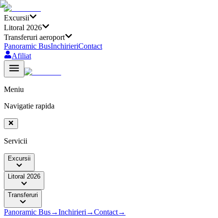
Excursii
Litoral 2026
Transferuri aeroport
Panoramic Bus
Inchirieri
Contact
Afiliat
Meniu
Navigatie rapida
Servicii
Excursii
Litoral 2026
Transferuri
Panoramic Bus
→
Inchirieri
→
Contact
→