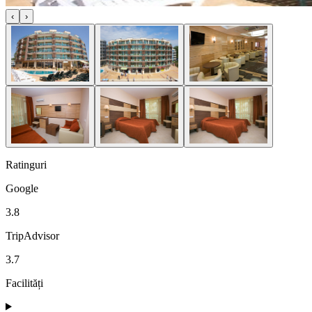
‹
›
Ratinguri
Google
3.8
TripAdvisor
3.7
Facilități