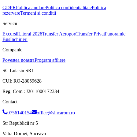
GDPR
Politica anulare
Politica confidentialitate
Politica
rezervare
Termeni si conditii
Servicii
Excursii
Litoral 2026
Transfer Aeroport
Transfer Privat
Panoramic
Bus
Inchirieri
Companie
Povestea noastra
Program afiliere
SC Lutasin SRL
CUI:
RO-28059628
Reg. Com.:
J2011000172334
Contact
0756140154
office@sincarom.ro
Str Republicii nr 5
Vatra Dornei, Suceava