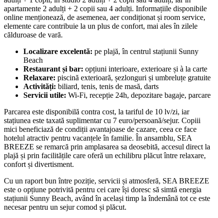
apartamente 2 adulți + 2 copii sau 4 adulți. Informațiile disponibile
online menționează, de asemenea, aer condiționat și room service,
elemente care contribuie la un plus de confort, mai ales în zilele
călduroase de vară.
Localizare excelentă:
pe plajă, în centrul stațiunii Sunny
Beach
Restaurant și bar:
opțiuni interioare, exterioare și à la carte
Relaxare:
piscină exterioară, șezlonguri și umbreluțe gratuite
Activități:
biliard, tenis, tenis de masă, darts
Servicii utile:
Wi‑Fi, recepție 24h, depozitare bagaje, parcare
Parcarea este disponibilă contra cost, la tariful de 10 lv/zi, iar
stațiunea este taxată suplimentar cu 7 euro/persoană/sejur. Copiii
mici beneficiază de condiții avantajoase de cazare, ceea ce face
hotelul atractiv pentru vacanțele în familie. În ansamblu, SEA
BREEZE se remarcă prin amplasarea sa deosebită, accesul direct la
plajă și prin facilitățile care oferă un echilibru plăcut între relaxare,
confort și divertisment.
Cu un raport bun între poziție, servicii și atmosferă, SEA BREEZE
este o opțiune potrivită pentru cei care își doresc să simtă energia
stațiunii Sunny Beach, având în același timp la îndemână tot ce este
necesar pentru un sejur comod și plăcut.