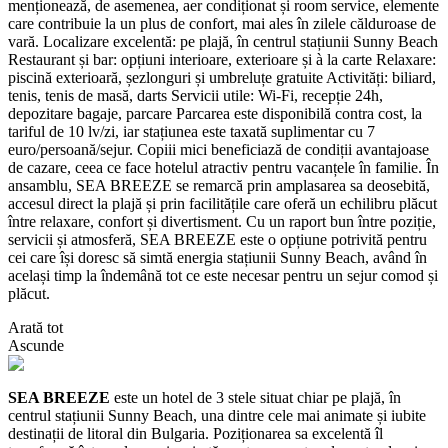
menționează, de asemenea, aer condiționat și room service, elemente
care contribuie la un plus de confort, mai ales în zilele călduroase de
vară. Localizare excelentă: pe plajă, în centrul stațiunii Sunny Beach
Restaurant și bar: opțiuni interioare, exterioare și à la carte Relaxare:
piscină exterioară, șezlonguri și umbreluțe gratuite Activități: biliard,
tenis, tenis de masă, darts Servicii utile: Wi‑Fi, recepție 24h,
depozitare bagaje, parcare Parcarea este disponibilă contra cost, la
tariful de 10 lv/zi, iar stațiunea este taxată suplimentar cu 7
euro/persoană/sejur. Copiii mici beneficiază de condiții avantajoase
de cazare, ceea ce face hotelul atractiv pentru vacanțele în familie. În
ansamblu, SEA BREEZE se remarcă prin amplasarea sa deosebită,
accesul direct la plajă și prin facilitățile care oferă un echilibru plăcut
între relaxare, confort și divertisment. Cu un raport bun între poziție,
servicii și atmosferă, SEA BREEZE este o opțiune potrivită pentru
cei care își doresc să simtă energia stațiunii Sunny Beach, având în
același timp la îndemână tot ce este necesar pentru un sejur comod și
plăcut.
Arată tot
Ascunde
SEA BREEZE
este un hotel de 3 stele situat chiar pe plajă, în
centrul stațiunii Sunny Beach, una dintre cele mai animate și iubite
destinații de litoral din Bulgaria. Poziționarea sa excelentă îl