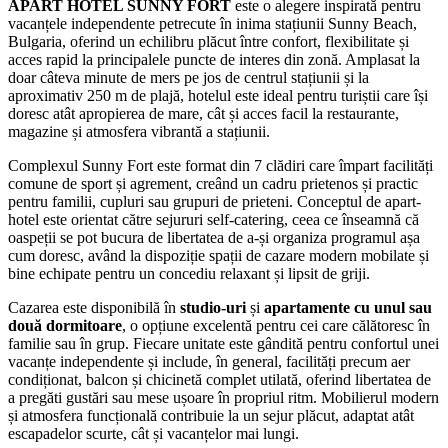
APART HOTEL SUNNY FORT
este o alegere inspirată pentru
vacanțele independente petrecute în inima stațiunii Sunny Beach,
Bulgaria, oferind un echilibru plăcut între confort, flexibilitate și
acces rapid la principalele puncte de interes din zonă. Amplasat la
doar câteva minute de mers pe jos de centrul stațiunii și la
aproximativ 250 m de plajă, hotelul este ideal pentru turiștii care își
doresc atât apropierea de mare, cât și acces facil la restaurante,
magazine și atmosfera vibrantă a stațiunii.
Complexul Sunny Fort este format din 7 clădiri care împart facilități
comune de sport și agrement, creând un cadru prietenos și practic
pentru familii, cupluri sau grupuri de prieteni. Conceptul de apart-
hotel este orientat către sejururi self-catering, ceea ce înseamnă că
oaspeții se pot bucura de libertatea de a-și organiza programul așa
cum doresc, având la dispoziție spații de cazare modern mobilate și
bine echipate pentru un concediu relaxant și lipsit de griji.
Cazarea este disponibilă în
studio-uri
și
apartamente cu unul sau
două dormitoare
, o opțiune excelentă pentru cei care călătoresc în
familie sau în grup. Fiecare unitate este gândită pentru confortul unei
vacanțe independente și include, în general, facilități precum aer
condiționat, balcon și chicinetă complet utilată, oferind libertatea de
a pregăti gustări sau mese ușoare în propriul ritm. Mobilierul modern
și atmosfera funcțională contribuie la un sejur plăcut, adaptat atât
escapadelor scurte, cât și vacanțelor mai lungi.