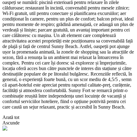
oaspeți se numără: piscină exterioară pentru relaxare în zilele
călduroase; restaurant în incintă, convenabil pentru mesele zilnice;
Wi‑Fi gratuit, util pentru conectare și planificarea excursiilor; aer
condiționat în camere, pentru un plus de confort; balcon privat, ideal
pentru momente de respiro; grădină amenajată, ce adaugă un plus de
verdeață și liniște; parcare gratuită, un avantaj important pentru cei
care călătoresc cu mașina. Un alt element care completează
atractivitatea acestei proprietăți este poziționarea sa convenabilă față
de plajă și față de centrul Sunny Beach. Astfel, oaspeții pot ajunge
ușor la promenada animată, la zonele de shopping sau la atracțiile de
sezon, fără a renunța la un ambient mai relaxat la întoarcerea în
complex. Pentru cei care își doresc să exploreze și împrejurimile,
locația oferă acces bun către punctele de interes din stațiune și către
destinațiile populare de pe litoralul bulgăresc. Recenziile reflectă, în
general, o experiență foarte bună, cu un scor mediu de 4,5/5 , semn
că apart-hotelul este apreciat pentru raportul calitate-preț, curățenie,
facilități și atmosfera confortabilă. Sunny Fort se remarcă printr-o
combinație reușită între independența unei locuințe de vacanță și
confortul serviciilor hoteliere, fiind o opțiune potrivită pentru cei
care caută un sejur relaxant, practic și accesibil în Sunny Beach.
Arată tot
Ascunde