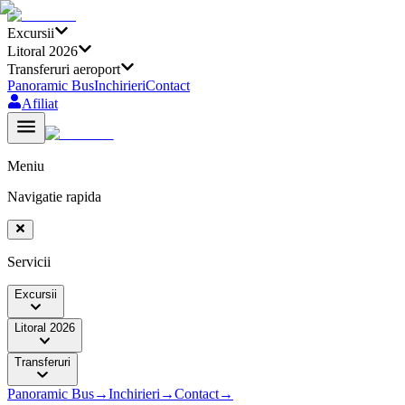
Excursii
Litoral 2026
Transferuri aeroport
Panoramic Bus
Inchirieri
Contact
Afiliat
Meniu
Navigatie rapida
Servicii
Excursii
Litoral 2026
Transferuri
Panoramic Bus
→
Inchirieri
→
Contact
→