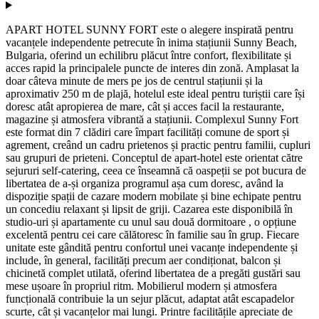
APART HOTEL SUNNY FORT este o alegere inspirată pentru
vacanțele independente petrecute în inima stațiunii Sunny Beach,
Bulgaria, oferind un echilibru plăcut între confort, flexibilitate și
acces rapid la principalele puncte de interes din zonă. Amplasat la
doar câteva minute de mers pe jos de centrul stațiunii și la
aproximativ 250 m de plajă, hotelul este ideal pentru turiștii care își
doresc atât apropierea de mare, cât și acces facil la restaurante,
magazine și atmosfera vibrantă a stațiunii. Complexul Sunny Fort
este format din 7 clădiri care împart facilități comune de sport și
agrement, creând un cadru prietenos și practic pentru familii, cupluri
sau grupuri de prieteni. Conceptul de apart-hotel este orientat către
sejururi self-catering, ceea ce înseamnă că oaspeții se pot bucura de
libertatea de a-și organiza programul așa cum doresc, având la
dispoziție spații de cazare modern mobilate și bine echipate pentru
un concediu relaxant și lipsit de griji. Cazarea este disponibilă în
studio-uri și apartamente cu unul sau două dormitoare , o opțiune
excelentă pentru cei care călătoresc în familie sau în grup. Fiecare
unitate este gândită pentru confortul unei vacanțe independente și
include, în general, facilități precum aer condiționat, balcon și
chicinetă complet utilată, oferind libertatea de a pregăti gustări sau
mese ușoare în propriul ritm. Mobilierul modern și atmosfera
funcțională contribuie la un sejur plăcut, adaptat atât escapadelor
scurte, cât și vacanțelor mai lungi. Printre facilitățile apreciate de