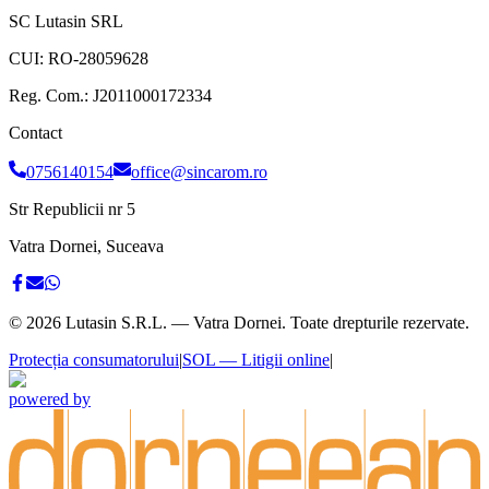
SC Lutasin SRL
CUI:
RO-28059628
Reg. Com.:
J2011000172334
Contact
0756140154
office@sincarom.ro
Str Republicii nr 5
Vatra Dornei, Suceava
©
2026
Lutasin S.R.L. — Vatra Dornei. Toate drepturile rezervate.
Protecția consumatorului
|
SOL — Litigii online
|
powered by