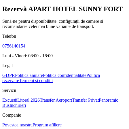
Rezervă APART HOTEL SUNNY FORT
Sună-ne pentru disponibilitate, configurații de camere și
recomandarea celei mai bune variante de transport.
Telefon
0756140154
Luni - Vineri: 08:00 - 18:00
Legal
GDPR
Politica anulare
Politica confidentialitate
Politica
rezervare
Termeni si conditii
Servicii
Excursii
Litoral 2026
Transfer Aeroport
Transfer Privat
Panoramic
Bus
Inchirieri
Companie
Povestea noastra
Program afiliere