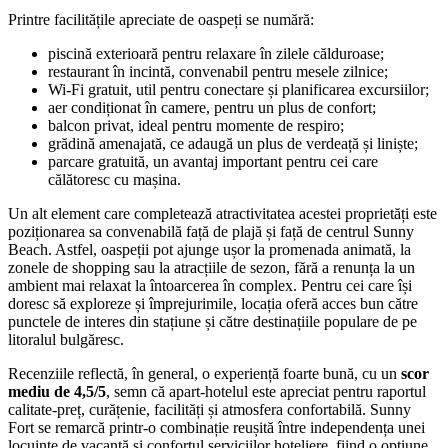
Printre facilitățile apreciate de oaspeți se numără:
piscină exterioară pentru relaxare în zilele călduroase;
restaurant în incintă, convenabil pentru mesele zilnice;
Wi‑Fi gratuit, util pentru conectare și planificarea excursiilor;
aer condiționat în camere, pentru un plus de confort;
balcon privat, ideal pentru momente de respiro;
grădină amenajată, ce adaugă un plus de verdeață și liniște;
parcare gratuită, un avantaj important pentru cei care
călătoresc cu mașina.
Un alt element care completează atractivitatea acestei proprietăți este
poziționarea sa convenabilă față de plajă și față de centrul Sunny
Beach. Astfel, oaspeții pot ajunge ușor la promenada animată, la
zonele de shopping sau la atracțiile de sezon, fără a renunța la un
ambient mai relaxat la întoarcerea în complex. Pentru cei care își
doresc să exploreze și împrejurimile, locația oferă acces bun către
punctele de interes din stațiune și către destinațiile populare de pe
litoralul bulgăresc.
Recenziile reflectă, în general, o experiență foarte bună, cu un
scor
mediu de 4,5/5
, semn că apart-hotelul este apreciat pentru raportul
calitate-preț, curățenie, facilități și atmosfera confortabilă. Sunny
Fort se remarcă printr-o combinație reușită între independența unei
locuințe de vacanță și confortul serviciilor hoteliere, fiind o opțiune