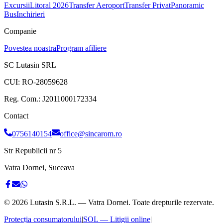
Excursii
Litoral 2026
Transfer Aeroport
Transfer Privat
Panoramic
Bus
Inchirieri
Companie
Povestea noastra
Program afiliere
SC Lutasin SRL
CUI:
RO-28059628
Reg. Com.:
J2011000172334
Contact
0756140154
office@sincarom.ro
Str Republicii nr 5
Vatra Dornei, Suceava
©
2026
Lutasin S.R.L. — Vatra Dornei. Toate drepturile rezervate.
Protecția consumatorului
|
SOL — Litigii online
|