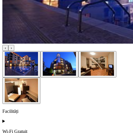
‹
›
Facilități
Wi-Fi Gratuit