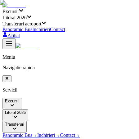
Excursii
Litoral 2026
Transferuri aeroport
Panoramic Bus
Inchirieri
Contact
Afiliat
Meniu
Navigatie rapida
Servicii
Excursii
Litoral 2026
Transferuri
Panoramic Bus
→
Inchirieri
→
Contact
→