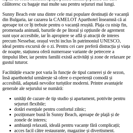
călătoresc cu bagaje mai multe sau pentru sejururi mai lungi.
Sunny Beach este una dintre cele mai populare destinații de vacanță
din Bulgaria, iar cazarea la CAMELOT Aparthotel înseamnă că ai
aproape tot ce îți trebuie pentru o vacanță reușită. Plaja cu nisip fin,
promenada animată, barurile de pe litoral și opțiunile de agrement
sunt ușor accesibile, iar în apropiere se află și atracții de interes
precum Nessebar, orașul vechi inclus în patrimoniul UNESCO,
ideal pentru excursii de o zi. Pentru cei care preferă distracția și viața
de noapte, stațiunea oferă numeroase variante de petrecere a
timpului liber, iar pentru familii există activități și zone de relaxare pe
gustul tuturor.
Facilitățile exacte pot varia în funcție de tipul camerei și de sezon,
însă aparthotelul urmărește să ofere o experiență comodă și
accesibilă, adaptată nevoilor turiștilor moderni. Printre avantajele
generale ale sejurului se numără:
unități de cazare de tip studio și apartament, potrivite pentru
sejururi flexibile;
dotări esențiale pentru confortul zilnic;
poziționare bună în Sunny Beach, aproape de plajă și de
zonele de interes;
ambianță relaxată, ideală pentru vacanțe fără complicații;
acces facil către restaurante, magazine și divertisment.