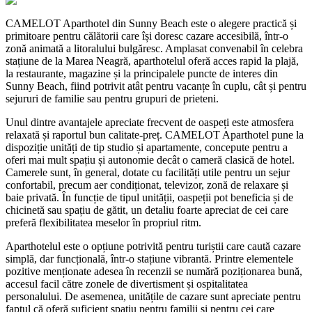
CAMELOT Aparthotel din Sunny Beach este o alegere practică și
primitoare pentru călătorii care își doresc cazare accesibilă, într-o
zonă animată a litoralului bulgăresc. Amplasat convenabil în celebra
stațiune de la Marea Neagră, aparthotelul oferă acces rapid la plajă,
la restaurante, magazine și la principalele puncte de interes din
Sunny Beach, fiind potrivit atât pentru vacanțe în cuplu, cât și pentru
sejururi de familie sau pentru grupuri de prieteni.
Unul dintre avantajele apreciate frecvent de oaspeți este atmosfera
relaxată și raportul bun calitate-preț. CAMELOT Aparthotel pune la
dispoziție unități de tip studio și apartamente, concepute pentru a
oferi mai mult spațiu și autonomie decât o cameră clasică de hotel.
Camerele sunt, în general, dotate cu facilități utile pentru un sejur
confortabil, precum aer condiționat, televizor, zonă de relaxare și
baie privată. În funcție de tipul unității, oaspeții pot beneficia și de
chicinetă sau spațiu de gătit, un detaliu foarte apreciat de cei care
preferă flexibilitatea meselor în propriul ritm.
Aparthotelul este o opțiune potrivită pentru turiștii care caută cazare
simplă, dar funcțională, într-o stațiune vibrantă. Printre elementele
pozitive menționate adesea în recenzii se numără poziționarea bună,
accesul facil către zonele de divertisment și ospitalitatea
personalului. De asemenea, unitățile de cazare sunt apreciate pentru
faptul că oferă suficient spațiu pentru familii și pentru cei care