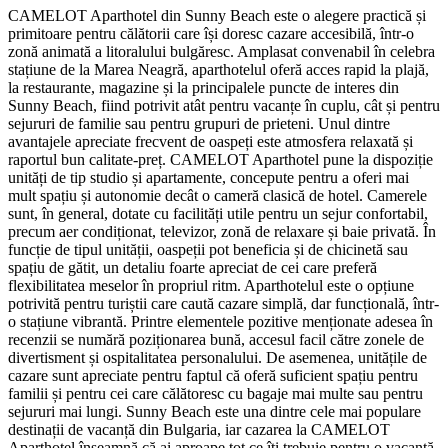
CAMELOT Aparthotel din Sunny Beach este o alegere practică și
primitoare pentru călătorii care își doresc cazare accesibilă, într-o
zonă animată a litoralului bulgăresc. Amplasat convenabil în celebra
stațiune de la Marea Neagră, aparthotelul oferă acces rapid la plajă,
la restaurante, magazine și la principalele puncte de interes din
Sunny Beach, fiind potrivit atât pentru vacanțe în cuplu, cât și pentru
sejururi de familie sau pentru grupuri de prieteni. Unul dintre
avantajele apreciate frecvent de oaspeți este atmosfera relaxată și
raportul bun calitate-preț. CAMELOT Aparthotel pune la dispoziție
unități de tip studio și apartamente, concepute pentru a oferi mai
mult spațiu și autonomie decât o cameră clasică de hotel. Camerele
sunt, în general, dotate cu facilități utile pentru un sejur confortabil,
precum aer condiționat, televizor, zonă de relaxare și baie privată. În
funcție de tipul unității, oaspeții pot beneficia și de chicinetă sau
spațiu de gătit, un detaliu foarte apreciat de cei care preferă
flexibilitatea meselor în propriul ritm. Aparthotelul este o opțiune
potrivită pentru turiștii care caută cazare simplă, dar funcțională, într-
o stațiune vibrantă. Printre elementele pozitive menționate adesea în
recenzii se numără poziționarea bună, accesul facil către zonele de
divertisment și ospitalitatea personalului. De asemenea, unitățile de
cazare sunt apreciate pentru faptul că oferă suficient spațiu pentru
familii și pentru cei care călătoresc cu bagaje mai multe sau pentru
sejururi mai lungi. Sunny Beach este una dintre cele mai populare
destinații de vacanță din Bulgaria, iar cazarea la CAMELOT
Aparthotel înseamnă că ai aproape tot ce îți trebuie pentru o vacanță