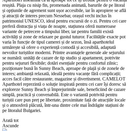
reușită. Plaja cu nisip fin, promenada animată, barurile de pe litoral
și opțiunile de agrement sunt ușor accesibile, iar în apropiere se află
și atracții de interes precum Nessebar, orașul vechi inclus în
patrimoniul UNESCO, ideal pentru excursii de o zi. Pentru cei care
preferă distracția și viața de noapte, stațiunea oferă numeroase
variante de petrecere a timpului liber, iar pentru familii există
activități și zone de relaxare pe gustul tuturor. Facilitățile exacte pot
varia în funcție de tipul camerei și de sezon, însă aparthotelul
urmărește să ofere o experiență comodă și accesibilă, adaptată
nevoilor turiștilor moderni. Printre avantajele generale ale sejurului
se numără: unități de cazare de tip studio și apartament, potrivite
pentru sejururi flexibile; dotări esențiale pentru confortul zilnic;
poziționare bună în Sunny Beach, aproape de plajă și de zonele de
interes; ambianță relaxată, ideală pentru vacanțe fără complicații;
acces facil către restaurante, magazine și divertisment. CAMELOT
Aparthotel reprezintă o soluție inspirată pentru cei care își doresc să
exploreze Sunny Beach și împrejurimile sale, beneficiind de cazare
simplă, practică și convenabilă. Este o variantă potrivită pentru
turiștii care pun preț pe libertate, proximitate față de atracțiile locale
și o atmosferă plăcută, într-una dintre cele mai îndrăgite stațiuni de
pe litoralul Bulgariei.
Arată tot
Ascunde