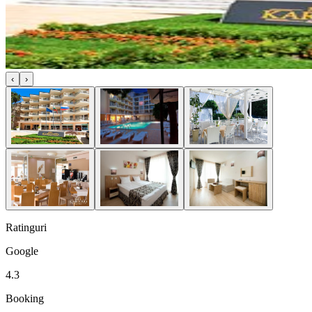
‹
›
Ratinguri
Google
4.3
Booking