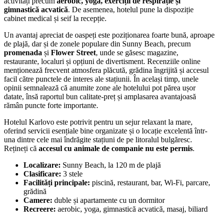
activități precum
aerobic, yoga, exerciții de respirație și
gimnastică acvatică
. De asemenea, hotelul pune la dispoziție
cabinet medical și seif la recepție.
Un avantaj apreciat de oaspeți este poziționarea foarte bună, aproape
de plajă, dar și de zonele populare din Sunny Beach, precum
promenada
și
Flower Street
, unde se găsesc magazine,
restaurante, localuri și opțiuni de divertisment. Recenziile online
menționează frecvent atmosfera plăcută, grădina îngrijită și accesul
facil către punctele de interes ale stațiunii. În același timp, unele
opinii semnalează că anumite zone ale hotelului pot părea ușor
datate, însă raportul bun calitate-preț și amplasarea avantajoasă
rămân puncte forte importante.
Hotelul Karlovo este potrivit pentru un sejur relaxant la mare,
oferind servicii esențiale bine organizate și o locație excelentă într-
una dintre cele mai îndrăgite stațiuni de pe litoralul bulgăresc.
Rețineți că
accesul cu animale de companie nu este permis
.
Localizare:
Sunny Beach, la 120 m de plajă
Clasificare:
3 stele
Facilități principale:
piscină, restaurant, bar, Wi-Fi, parcare,
grădină
Camere:
duble și apartamente cu un dormitor
Recreere:
aerobic, yoga, gimnastică acvatică, masaj, biliard