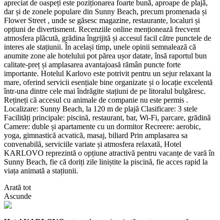
apreciat de oaspeți este poziționarea foarte bună, aproape de plajă,
dar și de zonele populare din Sunny Beach, precum promenada și
Flower Street , unde se găsesc magazine, restaurante, localuri și
opțiuni de divertisment. Recenziile online menționează frecvent
atmosfera plăcută, grădina îngrijită și accesul facil către punctele de
interes ale stațiunii. În același timp, unele opinii semnalează că
anumite zone ale hotelului pot părea ușor datate, însă raportul bun
calitate-preț și amplasarea avantajoasă rămân puncte forte
importante. Hotelul Karlovo este potrivit pentru un sejur relaxant la
mare, oferind servicii esențiale bine organizate și o locație excelentă
într-una dintre cele mai îndrăgite stațiuni de pe litoralul bulgăresc.
Rețineți că accesul cu animale de companie nu este permis .
Localizare: Sunny Beach, la 120 m de plajă Clasificare: 3 stele
Facilități principale: piscină, restaurant, bar, Wi-Fi, parcare, grădină
Camere: duble și apartamente cu un dormitor Recreere: aerobic,
yoga, gimnastică acvatică, masaj, biliard Prin amplasarea sa
convenabilă, serviciile variate și atmosfera relaxată, Hotel
KARLOVO reprezintă o opțiune atractivă pentru vacanțe de vară în
Sunny Beach, fie că doriți zile liniștite la piscină, fie acces rapid la
viața animată a stațiunii.
Arată tot
Ascunde