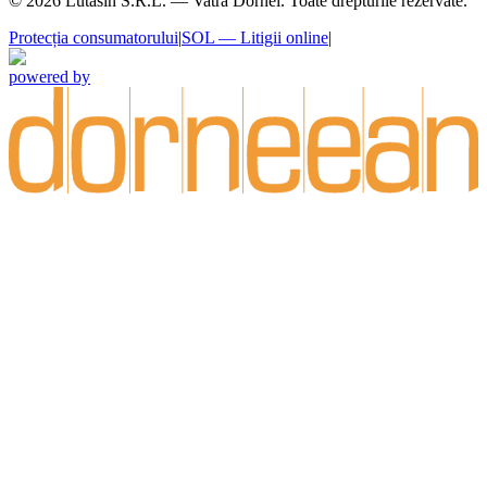
©
2026
Lutasin S.R.L. — Vatra Dornei. Toate drepturile rezervate.
Protecția consumatorului
|
SOL — Litigii online
|
powered by