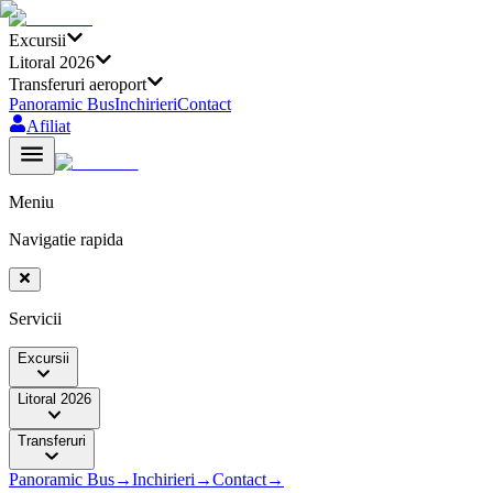
Excursii
Litoral 2026
Transferuri aeroport
Panoramic Bus
Inchirieri
Contact
Afiliat
Meniu
Navigatie rapida
Servicii
Excursii
Litoral 2026
Transferuri
Panoramic Bus
→
Inchirieri
→
Contact
→