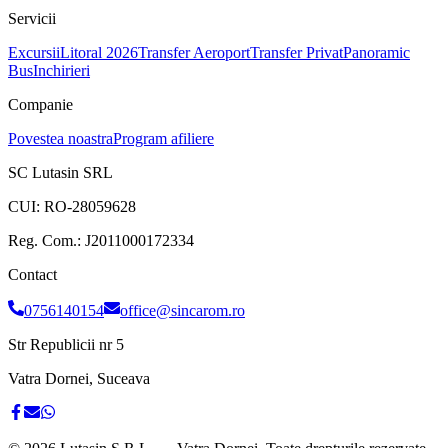
Servicii
Excursii
Litoral 2026
Transfer Aeroport
Transfer Privat
Panoramic
Bus
Inchirieri
Companie
Povestea noastra
Program afiliere
SC Lutasin SRL
CUI:
RO-28059628
Reg. Com.:
J2011000172334
Contact
0756140154
office@sincarom.ro
Str Republicii nr 5
Vatra Dornei, Suceava