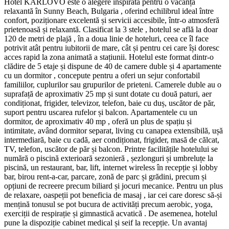
Hotel KARLOVO este o alegere inspirată pentru o vacanță
relaxantă în Sunny Beach, Bulgaria , oferind echilibrul ideal între
confort, poziționare excelentă și servicii accesibile, într-o atmosferă
prietenoasă și relaxantă. Clasificat la 3 stele , hotelul se află la doar
120 de metri de plajă , în a doua linie de hoteluri, ceea ce îl face
potrivit atât pentru iubitorii de mare, cât și pentru cei care își doresc
acces rapid la zona animată a stațiunii. Hotelul este format dintr-o
clădire de 5 etaje și dispune de 40 de camere duble și 4 apartamente
cu un dormitor , concepute pentru a oferi un sejur confortabil
familiilor, cuplurilor sau grupurilor de prieteni. Camerele duble au o
suprafață de aproximativ 25 mp și sunt dotate cu două paturi, aer
condiționat, frigider, televizor, telefon, baie cu duș, uscător de păr,
suport pentru uscarea rufelor și balcon. Apartamentele cu un
dormitor, de aproximativ 40 mp , oferă un plus de spațiu și
intimitate, având dormitor separat, living cu canapea extensibilă, ușă
intermediară, baie cu cadă, aer condiționat, frigider, masă de călcat,
TV, telefon, uscător de păr și balcon. Printre facilitățile hotelului se
numără o piscină exterioară sezonieră , șezlonguri și umbreluțe la
piscină, un restaurant, bar, lift, internet wireless în recepție și lobby
bar, birou rent-a-car, parcare, zonă de parc și grădini, precum și
opțiuni de recreere precum biliard și jocuri mecanice. Pentru un plus
de relaxare, oaspeții pot beneficia de masaj , iar cei care doresc să-și
mențină tonusul se pot bucura de activități precum aerobic, yoga,
exerciții de respirație și gimnastică acvatică . De asemenea, hotelul
pune la dispoziție cabinet medical și seif la recepție. Un avantaj