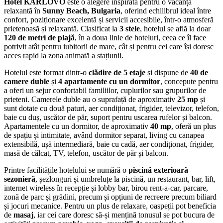
Hotel KARLOVO
este o alegere inspirată pentru o vacanță
relaxantă în
Sunny Beach, Bulgaria
, oferind echilibrul ideal între
confort, poziționare excelentă și servicii accesibile, într-o atmosferă
prietenoasă și relaxantă. Clasificat la
3 stele
, hotelul se află la doar
120 de metri de plajă
, în a doua linie de hoteluri, ceea ce îl face
potrivit atât pentru iubitorii de mare, cât și pentru cei care își doresc
acces rapid la zona animată a stațiunii.
Hotelul este format dintr-o
clădire de 5 etaje
și dispune de
40 de
camere duble
și
4 apartamente cu un dormitor
, concepute pentru
a oferi un sejur confortabil familiilor, cuplurilor sau grupurilor de
prieteni. Camerele duble au o suprafață de aproximativ
25 mp
și
sunt dotate cu două paturi, aer condiționat, frigider, televizor, telefon,
baie cu duș, uscător de păr, suport pentru uscarea rufelor și balcon.
Apartamentele cu un dormitor, de aproximativ
40 mp
, oferă un plus
de spațiu și intimitate, având dormitor separat, living cu canapea
extensibilă, ușă intermediară, baie cu cadă, aer condiționat, frigider,
masă de călcat, TV, telefon, uscător de păr și balcon.
Printre facilitățile hotelului se numără o
piscină exterioară
sezonieră
, șezlonguri și umbreluțe la piscină, un restaurant, bar, lift,
internet wireless în recepție și lobby bar, birou rent-a-car, parcare,
zonă de parc și grădini, precum și opțiuni de recreere precum biliard
și jocuri mecanice. Pentru un plus de relaxare, oaspeții pot beneficia
de
masaj
, iar cei care doresc să-și mențină tonusul se pot bucura de