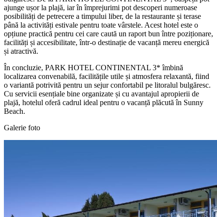
ajunge ușor la plajă, iar în împrejurimi pot descoperi numeroase
posibilități de petrecere a timpului liber, de la restaurante și terase
până la activități estivale pentru toate vârstele. Acest hotel este o
opțiune practică pentru cei care caută un raport bun între poziționare,
facilități și accesibilitate, într-o destinație de vacanță mereu energică
și atractivă.
În concluzie, PARK HOTEL CONTINENTAL 3* îmbină
localizarea convenabilă, facilitățile utile și atmosfera relaxantă, fiind
o variantă potrivită pentru un sejur confortabil pe litoralul bulgăresc.
Cu servicii esențiale bine organizate și cu avantajul apropierii de
plajă, hotelul oferă cadrul ideal pentru o vacanță plăcută în Sunny
Beach.
Galerie foto