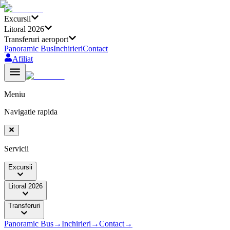
Excursii
Litoral 2026
Transferuri aeroport
Panoramic Bus
Inchirieri
Contact
Afiliat
Meniu
Navigatie rapida
Servicii
Excursii
Litoral 2026
Transferuri
Panoramic Bus
→
Inchirieri
→
Contact
→