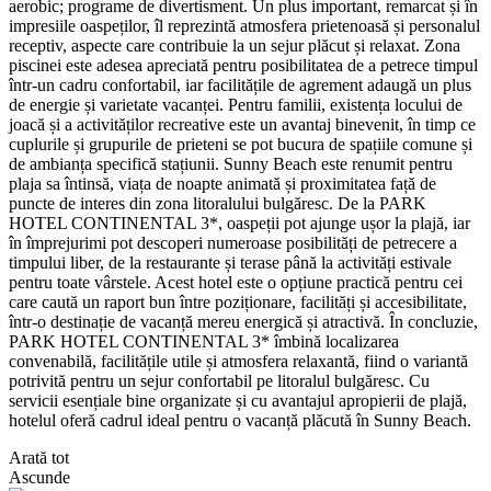
aerobic; programe de divertisment. Un plus important, remarcat și în
impresiile oaspeților, îl reprezintă atmosfera prietenoasă și personalul
receptiv, aspecte care contribuie la un sejur plăcut și relaxat. Zona
piscinei este adesea apreciată pentru posibilitatea de a petrece timpul
într-un cadru confortabil, iar facilitățile de agrement adaugă un plus
de energie și varietate vacanței. Pentru familii, existența locului de
joacă și a activităților recreative este un avantaj binevenit, în timp ce
cuplurile și grupurile de prieteni se pot bucura de spațiile comune și
de ambianța specifică stațiunii. Sunny Beach este renumit pentru
plaja sa întinsă, viața de noapte animată și proximitatea față de
puncte de interes din zona litoralului bulgăresc. De la PARK
HOTEL CONTINENTAL 3*, oaspeții pot ajunge ușor la plajă, iar
în împrejurimi pot descoperi numeroase posibilități de petrecere a
timpului liber, de la restaurante și terase până la activități estivale
pentru toate vârstele. Acest hotel este o opțiune practică pentru cei
care caută un raport bun între poziționare, facilități și accesibilitate,
într-o destinație de vacanță mereu energică și atractivă. În concluzie,
PARK HOTEL CONTINENTAL 3* îmbină localizarea
convenabilă, facilitățile utile și atmosfera relaxantă, fiind o variantă
potrivită pentru un sejur confortabil pe litoralul bulgăresc. Cu
servicii esențiale bine organizate și cu avantajul apropierii de plajă,
hotelul oferă cadrul ideal pentru o vacanță plăcută în Sunny Beach.
Arată tot
Ascunde