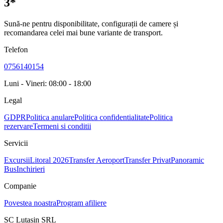
3*
Sună-ne pentru disponibilitate, configurații de camere și
recomandarea celei mai bune variante de transport.
Telefon
0756140154
Luni - Vineri: 08:00 - 18:00
Legal
GDPR
Politica anulare
Politica confidentialitate
Politica
rezervare
Termeni si conditii
Servicii
Excursii
Litoral 2026
Transfer Aeroport
Transfer Privat
Panoramic
Bus
Inchirieri
Companie
Povestea noastra
Program afiliere
SC Lutasin SRL