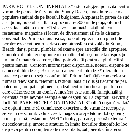
PARK HOTEL CONTINENTAL 3* este o alegere potrivită pentru
vacanțele petrecute în vibrantul Sunny Beach, una dintre cele mai
populare stațiuni de pe litoralul bulgăresc. Amplasat în partea de sud
a stațiunii, hotelul se află la aproximativ 300 m de plajă, oferind
acces facil atât la mare, cât și la zona animată a stațiunii, cu
restaurante, magazine și locuri de divertisment aflate la distanțe
convenabile. Prin poziționarea sa, hotelul reprezintă un punct de
pornire excelent pentru a descoperi atmosfera estivală din Sunny
Beach, dar și pentru plimbări relaxante spre atracțiile din apropiere.
Complexul hotelier cuprinde mai multe clădiri și pune la dispoziție
un număr mare de camere, fiind potrivit atât pentru cupluri, cât și
pentru familii. Conform informațiilor disponibile, hotelul dispune de
camere duble de 2 și 3 stele, iar camerele duble de 3* oferă dotări
practice pentru un sejur confortabil. Printre facilitățile camerelor se
numără televizorul, telefonul, radioul, baia cu duș și uscător de păr,
balconul și un pat suplimentar, ideal pentru familii sau pentru cei
care călătoresc cu un copil. Atmosfera este simplă, funcțională și
orientată către nevoile esențiale ale oaspeților. La capitolul servicii și
facilități, PARK HOTEL CONTINENTAL 3* oferă o gamă variată
de opțiuni menite să completeze experiența de vacanță: recepție și
serviciu de schimb valutar; seif, magazin și spălătorie; lobby bar și
bar la piscină; restaurant; WiFi în lobby; parcare; piscină exterioară
cu șezlonguri și umbrele gratuite, în limita locurilor disponibile; loc
de joacă pentru copii; tenis de masă, darts, șah, aerobic în apă și