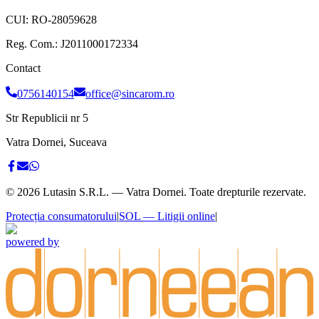
CUI:
RO-28059628
Reg. Com.:
J2011000172334
Contact
0756140154
office@sincarom.ro
Str Republicii nr 5
Vatra Dornei, Suceava
©
2026
Lutasin S.R.L. — Vatra Dornei. Toate drepturile rezervate.
Protecția consumatorului
|
SOL — Litigii online
|
powered by