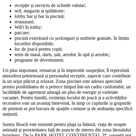
recepție și serviciu de schimb valutar;
seif, magazin și spălătorie;
lobby bar și bar la piscină;
restaurant;
WiFi în lobby;
parcare;
piscină exterioară cu șezlonguri și umbrele gratuite, în limita
locurilor disponibile;
loc de joacă pentru copii;
tenis de masă, darts, șah, aerobic în apă și aerobic;
programe de divertisment.
Un plus important, remarcat și în impresiile oaspeților, îl reprezintă
atmosfera prietenoasă și personalul receptiv, aspecte care contribuie
la un sejur plăcut și relaxat. Zona piscinei este adesea apreciată
pentru posibilitatea de a petrece timpul într-un cadru confortabil, iar
facilitățile de agrement adaugă un plus de energie și varietate
vacanței. Pentru familii, existența locului de joacă și a activităților
recreative este un avantaj binevenit, în timp ce cuplurile și grupurile
de prieteni se pot bucura de spațiile comune și de ambianța specifică
stațiunii.
Sunny Beach este renumit pentru plaja sa întinsă, viața de noapte
animată și proximitatea față de puncte de interes din zona litoralului
bulgăresc. De la PARK HOTEL CONTINENTAL 3*, oaspeții pot