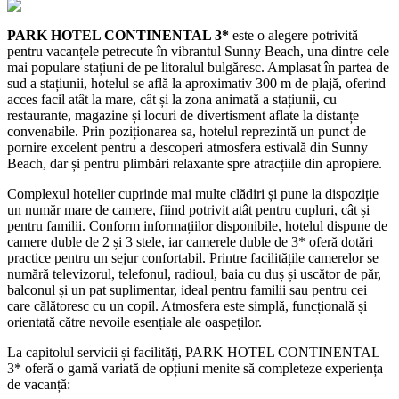
PARK HOTEL CONTINENTAL 3*
este o alegere potrivită
pentru vacanțele petrecute în vibrantul Sunny Beach, una dintre cele
mai populare stațiuni de pe litoralul bulgăresc. Amplasat în partea de
sud a stațiunii, hotelul se află la aproximativ 300 m de plajă, oferind
acces facil atât la mare, cât și la zona animată a stațiunii, cu
restaurante, magazine și locuri de divertisment aflate la distanțe
convenabile. Prin poziționarea sa, hotelul reprezintă un punct de
pornire excelent pentru a descoperi atmosfera estivală din Sunny
Beach, dar și pentru plimbări relaxante spre atracțiile din apropiere.
Complexul hotelier cuprinde mai multe clădiri și pune la dispoziție
un număr mare de camere, fiind potrivit atât pentru cupluri, cât și
pentru familii. Conform informațiilor disponibile, hotelul dispune de
camere duble de 2 și 3 stele, iar camerele duble de 3* oferă dotări
practice pentru un sejur confortabil. Printre facilitățile camerelor se
numără televizorul, telefonul, radioul, baia cu duș și uscător de păr,
balconul și un pat suplimentar, ideal pentru familii sau pentru cei
care călătoresc cu un copil. Atmosfera este simplă, funcțională și
orientată către nevoile esențiale ale oaspeților.
La capitolul servicii și facilități, PARK HOTEL CONTINENTAL
3* oferă o gamă variată de opțiuni menite să completeze experiența
de vacanță: