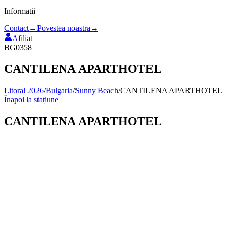
Informatii
Contact
→
Povestea noastra
→
Afiliat
BG0358
CANTILENA APARTHOTEL
Litoral 2026
/
Bulgaria
/
Sunny Beach
/
CANTILENA APARTHOTEL
Înapoi la stațiune
CANTILENA APARTHOTEL