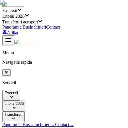
Excursii
Litoral 2026
Transferuri aeroport
Panoramic Bus
Inchirieri
Contact
Afiliat
Meniu
Navigatie rapida
Servicii
Excursii
Litoral 2026
Transferuri
Panoramic Bus
→
Inchirieri
→
Contact
→