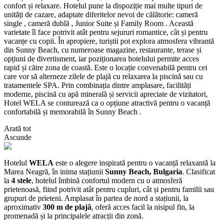
confort și relaxare. Hotelul pune la dispoziție mai multe tipuri de
unități de cazare, adaptate diferitelor nevoi de călătorie: cameră
single , cameră dublă , Junior Suite și Family Room . Această
varietate îl face potrivit atât pentru sejururi romantice, cât și pentru
vacanțe cu copii. În apropiere, turiștii pot explora atmosfera vibrantă
din Sunny Beach, cu numeroase magazine, restaurante, terase și
opțiuni de divertisment, iar poziționarea hotelului permite acces
rapid și către zona de coastă. Este o locație convenabilă pentru cei
care vor să alterneze zilele de plajă cu relaxarea la piscină sau cu
tratamentele SPA. Prin combinația dintre amplasare, facilități
moderne, piscină cu apă minerală și servicii apreciate de vizitatori,
Hotel WELA se conturează ca o opțiune atractivă pentru o vacanță
confortabilă și memorabilă în Sunny Beach .
Arată tot
Ascunde
Hotelul
WELA
este o alegere inspirată pentru o vacanță relaxantă la
Marea Neagră, în inima stațiunii
Sunny Beach, Bulgaria
. Clasificat
la
4 stele
, hotelul îmbină confortul modern cu o atmosferă
prietenoasă, fiind potrivit atât pentru cupluri, cât și pentru familii sau
grupuri de prieteni. Amplasat în partea de nord a stațiunii, la
aproximativ
300 m de plajă
, oferă acces facil la nisipul fin, la
promenadă și la principalele atracții din zonă.