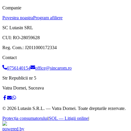
Companie
Povestea noastra
Program afiliere
SC Lutasin SRL
CUI:
RO-28059628
Reg. Com.:
J2011000172334
Contact
0756140154
office@sincarom.ro
Str Republicii nr 5
Vatra Dornei, Suceava
©
2026
Lutasin S.R.L. — Vatra Dornei. Toate drepturile rezervate.
Protecția consumatorului
|
SOL — Litigii online
|
powered by