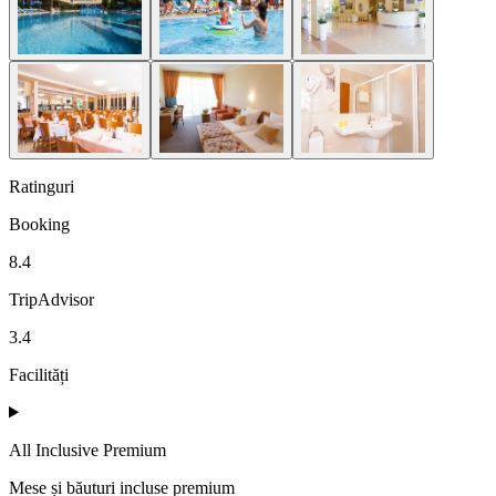
Ratinguri
Booking
8.4
TripAdvisor
3.4
Facilități
All Inclusive Premium
Mese și băuturi incluse premium