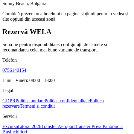
Sunny Beach
,
Bulgaria
Combină prezentarea hotelului cu pagina stațiunii pentru a vedea și
alte opțiuni din aceeași zonă.
Rezervă WELA
Sună-ne pentru disponibilitate, configurații de camere și
recomandarea celei mai bune variante de transport.
Telefon
0756140154
Luni - Vineri: 08:00 - 18:00
Legal
GDPR
Politica anulare
Politica confidentialitate
Politica
rezervare
Termeni si conditii
Servicii
Excursii
Litoral 2026
Transfer Aeroport
Transfer Privat
Panoramic
Bus
Inchirieri