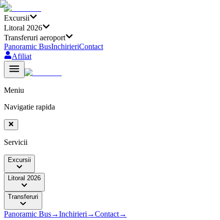
Excursii
Litoral 2026
Transferuri aeroport
Panoramic Bus
Inchirieri
Contact
Afiliat
Meniu
Navigatie rapida
Servicii
Excursii
Litoral 2026
Transferuri
Panoramic Bus
→
Inchirieri
→
Contact
→