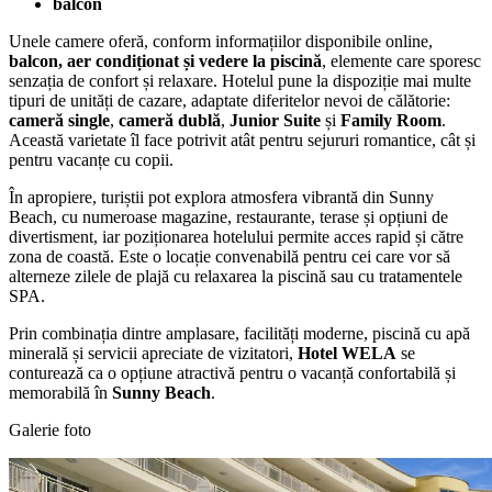
balcon
Unele camere oferă, conform informațiilor disponibile online,
balcon, aer condiționat și vedere la piscină
, elemente care sporesc
senzația de confort și relaxare. Hotelul pune la dispoziție mai multe
tipuri de unități de cazare, adaptate diferitelor nevoi de călătorie:
cameră single
,
cameră dublă
,
Junior Suite
și
Family Room
.
Această varietate îl face potrivit atât pentru sejururi romantice, cât și
pentru vacanțe cu copii.
În apropiere, turiștii pot explora atmosfera vibrantă din Sunny
Beach, cu numeroase magazine, restaurante, terase și opțiuni de
divertisment, iar poziționarea hotelului permite acces rapid și către
zona de coastă. Este o locație convenabilă pentru cei care vor să
alterneze zilele de plajă cu relaxarea la piscină sau cu tratamentele
SPA.
Prin combinația dintre amplasare, facilități moderne, piscină cu apă
minerală și servicii apreciate de vizitatori,
Hotel WELA
se
conturează ca o opțiune atractivă pentru o vacanță confortabilă și
memorabilă în
Sunny Beach
.
Galerie foto