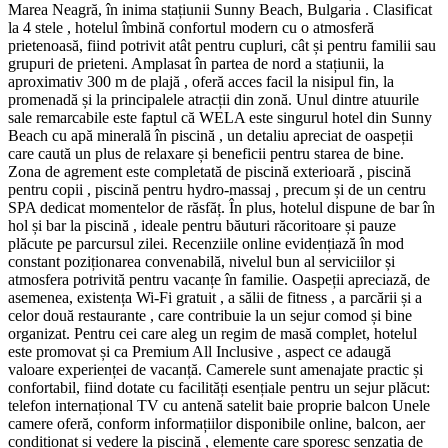
Marea Neagră, în inima stațiunii Sunny Beach, Bulgaria . Clasificat
la 4 stele , hotelul îmbină confortul modern cu o atmosferă
prietenoasă, fiind potrivit atât pentru cupluri, cât și pentru familii sau
grupuri de prieteni. Amplasat în partea de nord a stațiunii, la
aproximativ 300 m de plajă , oferă acces facil la nisipul fin, la
promenadă și la principalele atracții din zonă. Unul dintre atuurile
sale remarcabile este faptul că WELA este singurul hotel din Sunny
Beach cu apă minerală în piscină , un detaliu apreciat de oaspeții
care caută un plus de relaxare și beneficii pentru starea de bine.
Zona de agrement este completată de piscină exterioară , piscină
pentru copii , piscină pentru hydro-massaj , precum și de un centru
SPA dedicat momentelor de răsfăț. În plus, hotelul dispune de bar în
hol și bar la piscină , ideale pentru băuturi răcoritoare și pauze
plăcute pe parcursul zilei. Recenziile online evidențiază în mod
constant poziționarea convenabilă, nivelul bun al serviciilor și
atmosfera potrivită pentru vacanțe în familie. Oaspeții apreciază, de
asemenea, existența Wi‑Fi gratuit , a sălii de fitness , a parcării și a
celor două restaurante , care contribuie la un sejur comod și bine
organizat. Pentru cei care aleg un regim de masă complet, hotelul
este promovat și ca Premium All Inclusive , aspect ce adaugă
valoare experienței de vacanță. Camerele sunt amenajate practic și
confortabil, fiind dotate cu facilități esențiale pentru un sejur plăcut:
telefon internațional TV cu antenă satelit baie proprie balcon Unele
camere oferă, conform informațiilor disponibile online, balcon, aer
condiționat și vedere la piscină , elemente care sporesc senzația de