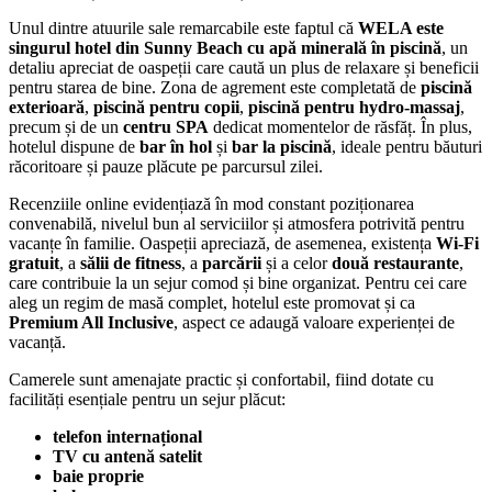
Unul dintre atuurile sale remarcabile este faptul că
WELA este
singurul hotel din Sunny Beach cu apă minerală în piscină
, un
detaliu apreciat de oaspeții care caută un plus de relaxare și beneficii
pentru starea de bine. Zona de agrement este completată de
piscină
exterioară
,
piscină pentru copii
,
piscină pentru hydro-massaj
,
precum și de un
centru SPA
dedicat momentelor de răsfăț. În plus,
hotelul dispune de
bar în hol
și
bar la piscină
, ideale pentru băuturi
răcoritoare și pauze plăcute pe parcursul zilei.
Recenziile online evidențiază în mod constant poziționarea
convenabilă, nivelul bun al serviciilor și atmosfera potrivită pentru
vacanțe în familie. Oaspeții apreciază, de asemenea, existența
Wi‑Fi
gratuit
, a
sălii de fitness
, a
parcării
și a celor
două restaurante
,
care contribuie la un sejur comod și bine organizat. Pentru cei care
aleg un regim de masă complet, hotelul este promovat și ca
Premium All Inclusive
, aspect ce adaugă valoare experienței de
vacanță.
Camerele sunt amenajate practic și confortabil, fiind dotate cu
facilități esențiale pentru un sejur plăcut:
telefon internațional
TV cu antenă satelit
baie proprie