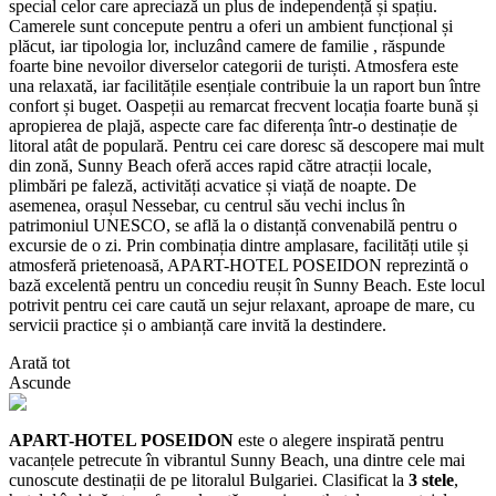
special celor care apreciază un plus de independență și spațiu.
Camerele sunt concepute pentru a oferi un ambient funcțional și
plăcut, iar tipologia lor, incluzând camere de familie , răspunde
foarte bine nevoilor diverselor categorii de turiști. Atmosfera este
una relaxată, iar facilitățile esențiale contribuie la un raport bun între
confort și buget. Oaspeții au remarcat frecvent locația foarte bună și
apropierea de plajă, aspecte care fac diferența într-o destinație de
litoral atât de populară. Pentru cei care doresc să descopere mai mult
din zonă, Sunny Beach oferă acces rapid către atracții locale,
plimbări pe faleză, activități acvatice și viață de noapte. De
asemenea, orașul Nessebar, cu centrul său vechi inclus în
patrimoniul UNESCO, se află la o distanță convenabilă pentru o
excursie de o zi. Prin combinația dintre amplasare, facilități utile și
atmosferă prietenoasă, APART-HOTEL POSEIDON reprezintă o
bază excelentă pentru un concediu reușit în Sunny Beach. Este locul
potrivit pentru cei care caută un sejur relaxant, aproape de mare, cu
servicii practice și o ambianță care invită la destindere.
Arată tot
Ascunde
APART-HOTEL POSEIDON
este o alegere inspirată pentru
vacanțele petrecute în vibrantul Sunny Beach, una dintre cele mai
cunoscute destinații de pe litoralul Bulgariei. Clasificat la
3 stele
,