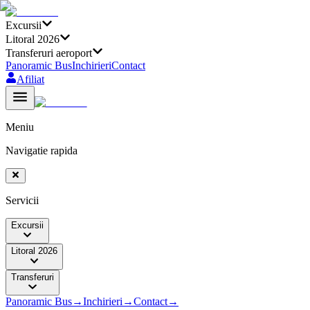
Excursii
Litoral 2026
Transferuri aeroport
Panoramic Bus
Inchirieri
Contact
Afiliat
Meniu
Navigatie rapida
Servicii
Excursii
Litoral 2026
Transferuri
Panoramic Bus
→
Inchirieri
→
Contact
→