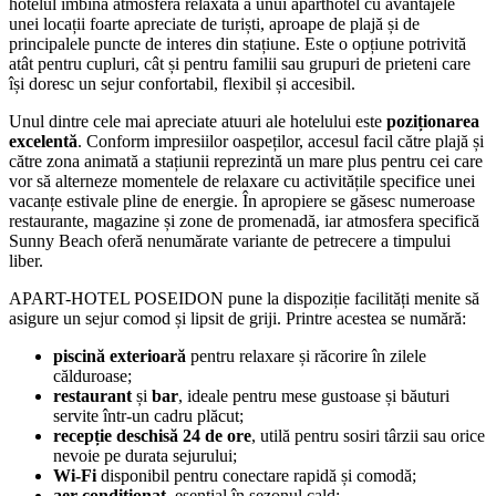
hotelul îmbină atmosfera relaxată a unui aparthotel cu avantajele
unei locații foarte apreciate de turiști, aproape de plajă și de
principalele puncte de interes din stațiune. Este o opțiune potrivită
atât pentru cupluri, cât și pentru familii sau grupuri de prieteni care
își doresc un sejur confortabil, flexibil și accesibil.
Unul dintre cele mai apreciate atuuri ale hotelului este
poziționarea
excelentă
. Conform impresiilor oaspeților, accesul facil către plajă și
către zona animată a stațiunii reprezintă un mare plus pentru cei care
vor să alterneze momentele de relaxare cu activitățile specifice unei
vacanțe estivale pline de energie. În apropiere se găsesc numeroase
restaurante, magazine și zone de promenadă, iar atmosfera specifică
Sunny Beach oferă nenumărate variante de petrecere a timpului
liber.
APART-HOTEL POSEIDON pune la dispoziție facilități menite să
asigure un sejur comod și lipsit de griji. Printre acestea se numără:
piscină exterioară
pentru relaxare și răcorire în zilele
călduroase;
restaurant
și
bar
, ideale pentru mese gustoase și băuturi
servite într-un cadru plăcut;
recepție deschisă 24 de ore
, utilă pentru sosiri târzii sau orice
nevoie pe durata sejurului;
Wi‑Fi
disponibil pentru conectare rapidă și comodă;
aer condiționat
, esențial în sezonul cald;