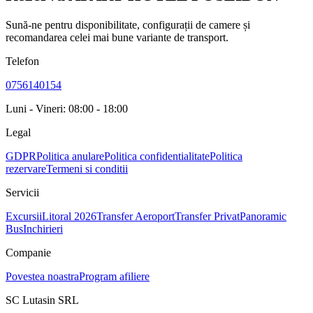
Sună-ne pentru disponibilitate, configurații de camere și
recomandarea celei mai bune variante de transport.
Telefon
0756140154
Luni - Vineri: 08:00 - 18:00
Legal
GDPR
Politica anulare
Politica confidentialitate
Politica
rezervare
Termeni si conditii
Servicii
Excursii
Litoral 2026
Transfer Aeroport
Transfer Privat
Panoramic
Bus
Inchirieri
Companie
Povestea noastra
Program afiliere
SC Lutasin SRL