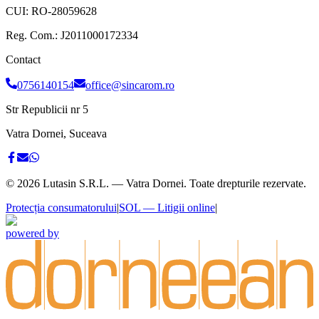
CUI:
RO-28059628
Reg. Com.:
J2011000172334
Contact
0756140154
office@sincarom.ro
Str Republicii nr 5
Vatra Dornei, Suceava
©
2026
Lutasin S.R.L. — Vatra Dornei. Toate drepturile rezervate.
Protecția consumatorului
|
SOL — Litigii online
|
powered by