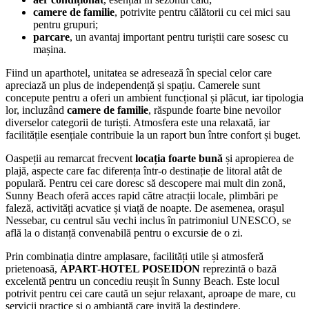
camere de familie
, potrivite pentru călătorii cu cei mici sau
pentru grupuri;
parcare
, un avantaj important pentru turiștii care sosesc cu
mașina.
Fiind un aparthotel, unitatea se adresează în special celor care
apreciază un plus de independență și spațiu. Camerele sunt
concepute pentru a oferi un ambient funcțional și plăcut, iar tipologia
lor, incluzând
camere de familie
, răspunde foarte bine nevoilor
diverselor categorii de turiști. Atmosfera este una relaxată, iar
facilitățile esențiale contribuie la un raport bun între confort și buget.
Oaspeții au remarcat frecvent
locația foarte bună
și apropierea de
plajă, aspecte care fac diferența într-o destinație de litoral atât de
populară. Pentru cei care doresc să descopere mai mult din zonă,
Sunny Beach oferă acces rapid către atracții locale, plimbări pe
faleză, activități acvatice și viață de noapte. De asemenea, orașul
Nessebar, cu centrul său vechi inclus în patrimoniul UNESCO, se
află la o distanță convenabilă pentru o excursie de o zi.
Prin combinația dintre amplasare, facilități utile și atmosferă
prietenoasă,
APART-HOTEL POSEIDON
reprezintă o bază
excelentă pentru un concediu reușit în Sunny Beach. Este locul
potrivit pentru cei care caută un sejur relaxant, aproape de mare, cu
servicii practice și o ambianță care invită la destindere.