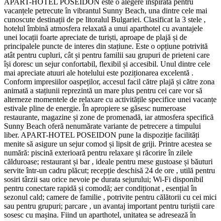
APART-HOTEL POSEIDON este o alegere inspirată pentru
vacanțele petrecute în vibrantul Sunny Beach, una dintre cele mai
cunoscute destinații de pe litoralul Bulgariei. Clasificat la 3 stele ,
hotelul îmbină atmosfera relaxată a unui aparthotel cu avantajele
unei locații foarte apreciate de turiști, aproape de plajă și de
principalele puncte de interes din stațiune. Este o opțiune potrivită
atât pentru cupluri, cât și pentru familii sau grupuri de prieteni care
își doresc un sejur confortabil, flexibil și accesibil. Unul dintre cele
mai apreciate atuuri ale hotelului este poziționarea excelentă .
Conform impresiilor oaspeților, accesul facil către plajă și către zona
animată a stațiunii reprezintă un mare plus pentru cei care vor să
alterneze momentele de relaxare cu activitățile specifice unei vacanțe
estivale pline de energie. În apropiere se găsesc numeroase
restaurante, magazine și zone de promenadă, iar atmosfera specifică
Sunny Beach oferă nenumărate variante de petrecere a timpului
liber. APART-HOTEL POSEIDON pune la dispoziție facilități
menite să asigure un sejur comod și lipsit de griji. Printre acestea se
numără: piscină exterioară pentru relaxare și răcorire în zilele
călduroase; restaurant și bar , ideale pentru mese gustoase și băuturi
servite într-un cadru plăcut; recepție deschisă 24 de ore , utilă pentru
sosiri târzii sau orice nevoie pe durata sejurului; Wi‑Fi disponibil
pentru conectare rapidă și comodă; aer condiționat , esențial în
sezonul cald; camere de familie , potrivite pentru călătorii cu cei mici
sau pentru grupuri; parcare , un avantaj important pentru turiștii care
sosesc cu mașina. Fiind un aparthotel, unitatea se adresează în