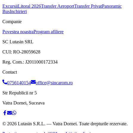
Excursii
Litoral 2026
Transfer Aeroport
Transfer Privat
Panoramic
Bus
Inchirieri
Companie
Povestea noastra
Program afiliere
SC Lutasin SRL
CUI:
RO-28059628
Reg. Com.:
J2011000172334
Contact
0756140154
office@sincarom.ro
Str Republicii nr 5
Vatra Dornei, Suceava
©
2026
Lutasin S.R.L. — Vatra Dornei. Toate drepturile rezervate.