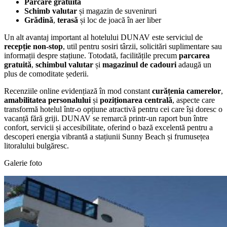
Parcare gratuită
Schimb valutar
și magazin de suveniruri
Grădină
,
terasă
și loc de joacă în aer liber
Un alt avantaj important al hotelului DUNAV este serviciul de
recepție non-stop
, util pentru sosiri târzii, solicitări suplimentare sau
informații despre stațiune. Totodată, facilitățile precum
parcarea
gratuită
,
schimbul valutar
și
magazinul de cadouri
adaugă un
plus de comoditate șederii.
Recenziile online evidențiază în mod constant
curățenia camerelor
,
amabilitatea personalului
și
poziționarea centrală
, aspecte care
transformă hotelul într-o opțiune atractivă pentru cei care își doresc o
vacanță fără griji. DUNAV se remarcă printr-un raport bun între
confort, servicii și accesibilitate, oferind o bază excelentă pentru a
descoperi energia vibrantă a stațiunii Sunny Beach și frumusețea
litoralului bulgăresc.
Galerie foto