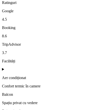
Ratinguri
Google
4.5
Booking
8.6
TripAdvisor
3.7
Facilități
Aer condiționat
Confort termic în camere
Balcon
Spațiu privat cu vedere