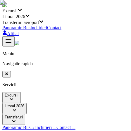
Excursii
Litoral 2026
Transferuri aeroport
Panoramic Bus
Inchirieri
Contact
Afiliat
Meniu
Navigatie rapida
Servicii
Excursii
Litoral 2026
Transferuri
Panoramic Bus
→
Inchirieri
→
Contact
→