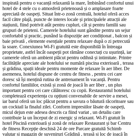
inspirată pentru o vacanță relaxantă la mare, îmbinând confortul unui
hotel de 4 stele cu o atmosferă prietenoasă și o amplasare foarte
apreciată de oaspeți. Situat într-o zonă centrală, hotelul oferă acces
facil către plajă, puncte de interes locale și principalele atracții ale
stațiunii, fiind potrivit atât pentru cupluri, cât și pentru familii sau
grupuri de prieteni. Camerele hotelului sunt gândite pentru un sejur
confortabil și practic, punând la dispoziție aer condiționat , balcon și
baie privată , elemente esențiale pentru relaxare după o zi petrecută
la soare. Conexiunea Wi‑Fi gratuită este disponibilă în întreaga
proprietate, astfel încât oaspeții pot rămâne conectați cu ușurință, iar
camerele oferă un ambient plăcut pentru odihnă și intimitate. Printre
facilitățile apreciate ale hotelului se numără piscina exterioară , terasa
și grădina, spații ideale pentru momente de relaxare în aer liber. De
asemenea, hotelul dispune de centru de fitness , pentru cei care
doresc să își mențină rutina de antrenament în vacanță. Pentru
confortul familiilor, există și zonă de joacă în aer liber , un plus
important pentru cei care călătoresc cu copii. Restaurantul hotelului
completează experiența cu opțiuni convenabile de servire a mesei,
iar barul oferă un loc plăcut pentru a savura o băutură răcoritoare sau
un cocktail la finalul zilei. Conform impresiilor lăsate de oaspeți,
micul dejun este adesea descris ca fiind variat , un detaliu care
contribuie la un început de zi energic și relaxant. Wi‑Fi gratuit în
hotel Piscină exterioară și zonă de relaxare Restaurant și bar Centru
de fitness Recepție deschisă 24 de ore Parcare gratuită Schimb
valutar și magazin de suveniruri Grădină , terasă și loc de joacă în