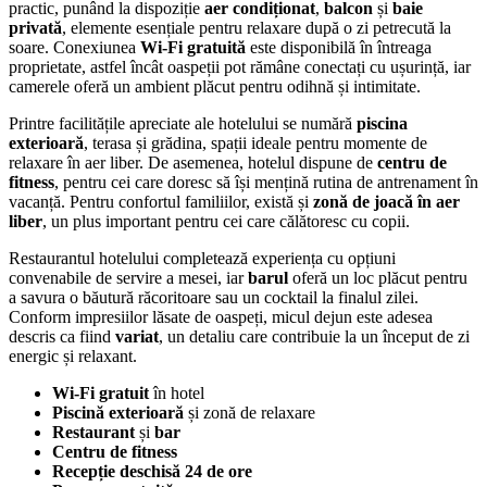
practic, punând la dispoziție
aer condiționat
,
balcon
și
baie
privată
, elemente esențiale pentru relaxare după o zi petrecută la
soare. Conexiunea
Wi‑Fi gratuită
este disponibilă în întreaga
proprietate, astfel încât oaspeții pot rămâne conectați cu ușurință, iar
camerele oferă un ambient plăcut pentru odihnă și intimitate.
Printre facilitățile apreciate ale hotelului se numără
piscina
exterioară
, terasa și grădina, spații ideale pentru momente de
relaxare în aer liber. De asemenea, hotelul dispune de
centru de
fitness
, pentru cei care doresc să își mențină rutina de antrenament în
vacanță. Pentru confortul familiilor, există și
zonă de joacă în aer
liber
, un plus important pentru cei care călătoresc cu copii.
Restaurantul hotelului completează experiența cu opțiuni
convenabile de servire a mesei, iar
barul
oferă un loc plăcut pentru
a savura o băutură răcoritoare sau un cocktail la finalul zilei.
Conform impresiilor lăsate de oaspeți, micul dejun este adesea
descris ca fiind
variat
, un detaliu care contribuie la un început de zi
energic și relaxant.
Wi‑Fi gratuit
în hotel
Piscină exterioară
și zonă de relaxare
Restaurant
și
bar
Centru de fitness
Recepție deschisă 24 de ore