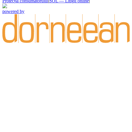
Protecția consumatorului
|
SOL — Litigii online
|
powered by