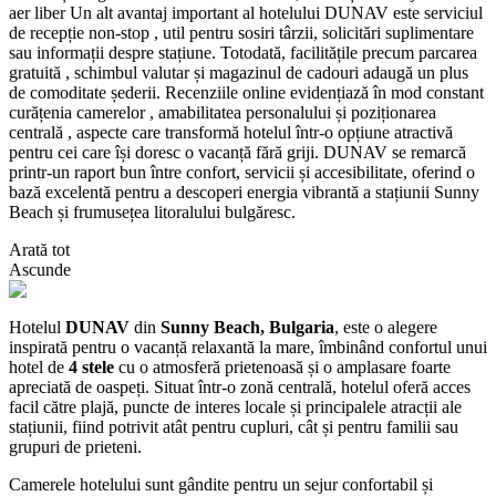
aer liber Un alt avantaj important al hotelului DUNAV este serviciul
de recepție non-stop , util pentru sosiri târzii, solicitări suplimentare
sau informații despre stațiune. Totodată, facilitățile precum parcarea
gratuită , schimbul valutar și magazinul de cadouri adaugă un plus
de comoditate șederii. Recenziile online evidențiază în mod constant
curățenia camerelor , amabilitatea personalului și poziționarea
centrală , aspecte care transformă hotelul într-o opțiune atractivă
pentru cei care își doresc o vacanță fără griji. DUNAV se remarcă
printr-un raport bun între confort, servicii și accesibilitate, oferind o
bază excelentă pentru a descoperi energia vibrantă a stațiunii Sunny
Beach și frumusețea litoralului bulgăresc.
Arată tot
Ascunde
Hotelul
DUNAV
din
Sunny Beach, Bulgaria
, este o alegere
inspirată pentru o vacanță relaxantă la mare, îmbinând confortul unui
hotel de
4 stele
cu o atmosferă prietenoasă și o amplasare foarte
apreciată de oaspeți. Situat într-o zonă centrală, hotelul oferă acces
facil către plajă, puncte de interes locale și principalele atracții ale
stațiunii, fiind potrivit atât pentru cupluri, cât și pentru familii sau
grupuri de prieteni.
Camerele hotelului sunt gândite pentru un sejur confortabil și