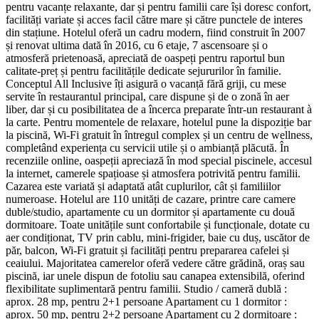
pentru vacanțe relaxante, dar și pentru familii care își doresc confort,
facilități variate și acces facil către mare și către punctele de interes
din stațiune. Hotelul oferă un cadru modern, fiind construit în 2007
și renovat ultima dată în 2016, cu 6 etaje, 7 ascensoare și o
atmosferă prietenoasă, apreciată de oaspeți pentru raportul bun
calitate-preț și pentru facilitățile dedicate sejururilor în familie.
Conceptul All Inclusive îți asigură o vacanță fără griji, cu mese
servite în restaurantul principal, care dispune și de o zonă în aer
liber, dar și cu posibilitatea de a încerca preparate într-un restaurant à
la carte. Pentru momentele de relaxare, hotelul pune la dispoziție bar
la piscină, Wi-Fi gratuit în întregul complex și un centru de wellness,
completând experiența cu servicii utile și o ambianță plăcută. În
recenziile online, oaspeții apreciază în mod special piscinele, accesul
la internet, camerele spațioase și atmosfera potrivită pentru familii.
Cazarea este variată și adaptată atât cuplurilor, cât și familiilor
numeroase. Hotelul are 110 unități de cazare, printre care camere
duble/studio, apartamente cu un dormitor și apartamente cu două
dormitoare. Toate unitățile sunt confortabile și funcționale, dotate cu
aer condiționat, TV prin cablu, mini-frigider, baie cu duș, uscător de
păr, balcon, Wi-Fi gratuit și facilități pentru prepararea cafelei și
ceaiului. Majoritatea camerelor oferă vedere către grădină, oraș sau
piscină, iar unele dispun de fotoliu sau canapea extensibilă, oferind
flexibilitate suplimentară pentru familii. Studio / cameră dublă :
aprox. 28 mp, pentru 2+1 persoane Apartament cu 1 dormitor :
aprox. 50 mp, pentru 2+2 persoane Apartament cu 2 dormitoare :