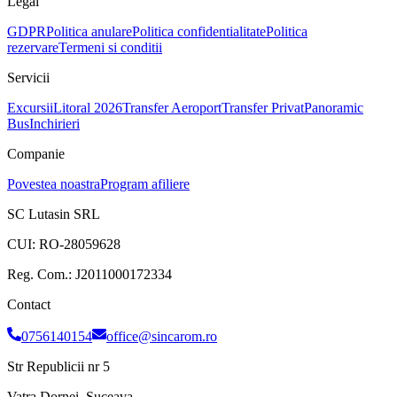
Legal
GDPR
Politica anulare
Politica confidentialitate
Politica
rezervare
Termeni si conditii
Servicii
Excursii
Litoral 2026
Transfer Aeroport
Transfer Privat
Panoramic
Bus
Inchirieri
Companie
Povestea noastra
Program afiliere
SC Lutasin SRL
CUI:
RO-28059628
Reg. Com.:
J2011000172334
Contact
0756140154
office@sincarom.ro
Str Republicii nr 5
Vatra Dornei, Suceava