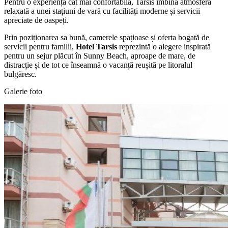
Pentru o experiență cât mai confortabilă, Tarsis îmbină atmosfera
relaxată a unei stațiuni de vară cu facilități moderne și servicii
apreciate de oaspeți.
Prin poziționarea sa bună, camerele spațioase și oferta bogată de
servicii pentru familii,
Hotel Tarsis
reprezintă o alegere inspirată
pentru un sejur plăcut în Sunny Beach, aproape de mare, de
distracție și de tot ce înseamnă o vacanță reușită pe litoralul
bulgăresc.
Galerie foto