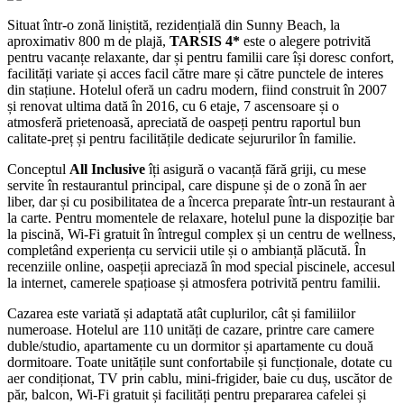
Situat într-o zonă liniștită, rezidențială din Sunny Beach, la
aproximativ 800 m de plajă,
TARSIS 4*
este o alegere potrivită
pentru vacanțe relaxante, dar și pentru familii care își doresc confort,
facilități variate și acces facil către mare și către punctele de interes
din stațiune. Hotelul oferă un cadru modern, fiind construit în 2007
și renovat ultima dată în 2016, cu 6 etaje, 7 ascensoare și o
atmosferă prietenoasă, apreciată de oaspeți pentru raportul bun
calitate-preț și pentru facilitățile dedicate sejururilor în familie.
Conceptul
All Inclusive
îți asigură o vacanță fără griji, cu mese
servite în restaurantul principal, care dispune și de o zonă în aer
liber, dar și cu posibilitatea de a încerca preparate într-un restaurant à
la carte. Pentru momentele de relaxare, hotelul pune la dispoziție bar
la piscină, Wi-Fi gratuit în întregul complex și un centru de wellness,
completând experiența cu servicii utile și o ambianță plăcută. În
recenziile online, oaspeții apreciază în mod special piscinele, accesul
la internet, camerele spațioase și atmosfera potrivită pentru familii.
Cazarea este variată și adaptată atât cuplurilor, cât și familiilor
numeroase. Hotelul are 110 unități de cazare, printre care camere
duble/studio, apartamente cu un dormitor și apartamente cu două
dormitoare. Toate unitățile sunt confortabile și funcționale, dotate cu
aer condiționat, TV prin cablu, mini-frigider, baie cu duș, uscător de
păr, balcon, Wi-Fi gratuit și facilități pentru prepararea cafelei și