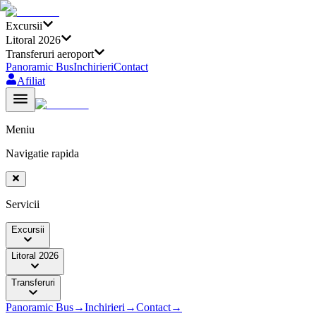
Excursii
Litoral 2026
Transferuri aeroport
Panoramic Bus
Inchirieri
Contact
Afiliat
Meniu
Navigatie rapida
Servicii
Excursii
Litoral 2026
Transferuri
Panoramic Bus
→
Inchirieri
→
Contact
→