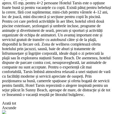
aprox. 65 mp, pentru 4+2 persoane Hotelul Tarsis este o opțiune
foarte bună și pentru vacanțele cu copii. Există pătuț pentru bebeluși
la cerere, fără cost suplimentar, mini-club pentru vârstele 4–12 ani,
loc de joacă, mini discotecă și secțiune pentru copii în piscină.
Pentru cei care preferă activitățile în aer liber, hotelul oferă două
piscine exterioare, șezlonguri și umbrele incluse, programe de
animație și divertisment de seară, precum și sporturi și activități
organizate de echipa de animatori. Un avantaj important este și
serviciul gratuit de transfer cu autobuzul către și de la plajă,
disponibil la fiecare oră. Zona de wellness completează oferta
hotelului prin jacuzzi, saună, baie de aburi și tratamente de
înfrumusețare și îngrijire corporală, ideale după o zi petrecută la
plajă sau în explorarea stațiunii Sunny Beach. De asemenea, hotelul
dispune de parcare contra cost, nesupravegheată, iar animalele de
companie nu sunt acceptate. Pentru o experiență cât mai
confortabilă, Tarsis îmbină atmosfera relaxată a unei stațiuni de vară
cu facilități moderne și servicii apreciate de oaspeți. Prin
poziționarea sa bună, camerele spațioase și oferta bogată de servicii
pentru familii, Hotel Tarsis reprezintă o alegere inspirată pentru un
sejur plăcut în Sunny Beach, aproape de mare, de distracție și de tot
ce înseamnă o vacanță reușită pe litoralul bulgăresc.
Arată tot
Ascunde