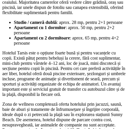
ceaiului. Majoritatea camerelor oferă vedere către grădină, oraș sau
piscină, iar unele dispun de fotoliu sau canapea extensibilă, oferind
flexibilitate suplimentară pentru familii.
Studio / cameră dublă
: aprox. 28 mp, pentru 2+1 persoane
Apartament cu 1 dormitor
: aprox. 50 mp, pentru 2+2
persoane
Apartament cu 2 dormitoare
: aprox. 65 mp, pentru 4+2
persoane
Hotelul Tarsis este o opțiune foarte bună și pentru vacanțele cu
copii. Există pătuț pentru bebeluși la cerere, fără cost suplimentar,
mini-club pentru vârstele 4–12 ani, loc de joacă, mini discotecă și
secțiune pentru copii în piscină. Pentru cei care preferă activitățile în
aer liber, hotelul oferă două piscine exterioare, șezlonguri și umbrele
incluse, programe de animație și divertisment de seară, precum și
sporturi și activități organizate de echipa de animatori. Un avantaj
important este și serviciul gratuit de transfer cu autobuzul către și de
la plajă, disponibil la fiecare oră.
Zona de wellness completează oferta hotelului prin jacuzzi, saună,
baie de aburi și tratamente de înfrumusețare și îngrijire corporală,
ideale după o zi petrecută la plajă sau în explorarea stațiunii Sunny
Beach. De asemenea, hotelul dispune de parcare contra cost,
nesupravegheată, iar animalele de companie nu sunt acceptate.