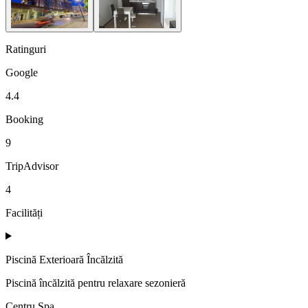
Ratinguri
Google
4.4
Booking
9
TripAdvisor
4
Facilități
Piscină Exterioară Încălzită
Piscină încălzită pentru relaxare sezonieră
Centru Spa