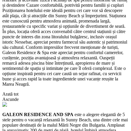
și destindere Cazare confortabilă, potrivită pentru familii și cupluri
Poziționarea hotelului este ideală pentru cei care vor să descopere
atât plaja, cât și atracțiile din Sunny Beach și împrejurimi. Stațiunea
este cunoscută pentru atmosfera animată, promenada largă,
restaurantele cu specific variat și opțiunile de divertisment de seară.
În plus, locația oferă acces convenabil către centrul stațiunii și către
puncte de interes din zona litoralului bulgăresc, inclusiv orașul
istoric Nessebar, apreciat pentru farmecul său autentic și patrimoniul
său cultural. Conform impresiilor frecvent menționate de turiști,
Galeon Residence & Spa este apreciat pentru confortul camerelor,
curățenie, poziția avantajoasă și atmosfera relaxantă. Oaspeții
remarcă adesea piscina bine întreținută, apropierea de mare și
sentimentul de spațiu și intimitate pe care îl oferă complexul. Este o
opțiune inspirată pentru cei care caută un sejur rafinat, cu servicii
bune și acces rapid la toate ingredientele unei vacanțe reușite la
Marea Neagră.
Arată tot
Ascunde
GALEON RESIDENCE AND SPA
este o alegere elegantă de 5
stele pentru o vacanță relaxantă în Sunny Beach, una dintre cele mai
populare destinații de la malul Mării Negre din Bulgaria. Amplasat
la aproximativ 200 de metri de plajă, hotelul îmbină atmosfera