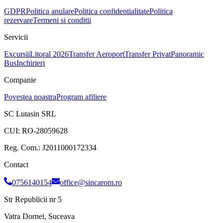
GDPR
Politica anulare
Politica confidentialitate
Politica
rezervare
Termeni si conditii
Servicii
Excursii
Litoral 2026
Transfer Aeroport
Transfer Privat
Panoramic
Bus
Inchirieri
Companie
Povestea noastra
Program afiliere
SC Lutasin SRL
CUI:
RO-28059628
Reg. Com.:
J2011000172334
Contact
0756140154
office@sincarom.ro
Str Republicii nr 5
Vatra Dornei, Suceava