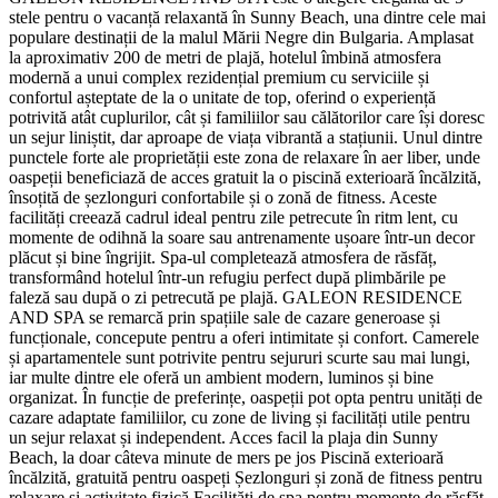
stele pentru o vacanță relaxantă în Sunny Beach, una dintre cele mai
populare destinații de la malul Mării Negre din Bulgaria. Amplasat
la aproximativ 200 de metri de plajă, hotelul îmbină atmosfera
modernă a unui complex rezidențial premium cu serviciile și
confortul așteptate de la o unitate de top, oferind o experiență
potrivită atât cuplurilor, cât și familiilor sau călătorilor care își doresc
un sejur liniștit, dar aproape de viața vibrantă a stațiunii. Unul dintre
punctele forte ale proprietății este zona de relaxare în aer liber, unde
oaspeții beneficiază de acces gratuit la o piscină exterioară încălzită,
însoțită de șezlonguri confortabile și o zonă de fitness. Aceste
facilități creează cadrul ideal pentru zile petrecute în ritm lent, cu
momente de odihnă la soare sau antrenamente ușoare într-un decor
plăcut și bine îngrijit. Spa-ul completează atmosfera de răsfăț,
transformând hotelul într-un refugiu perfect după plimbările pe
faleză sau după o zi petrecută pe plajă. GALEON RESIDENCE
AND SPA se remarcă prin spațiile sale de cazare generoase și
funcționale, concepute pentru a oferi intimitate și confort. Camerele
și apartamentele sunt potrivite pentru sejururi scurte sau mai lungi,
iar multe dintre ele oferă un ambient modern, luminos și bine
organizat. În funcție de preferințe, oaspeții pot opta pentru unități de
cazare adaptate familiilor, cu zone de living și facilități utile pentru
un sejur relaxat și independent. Acces facil la plaja din Sunny
Beach, la doar câteva minute de mers pe jos Piscină exterioară
încălzită, gratuită pentru oaspeți Șezlonguri și zonă de fitness pentru
relaxare și activitate fizică Facilități de spa pentru momente de răsfăț