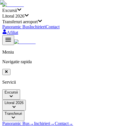
Excursii
Litoral 2026
Transferuri aeroport
Panoramic Bus
Inchirieri
Contact
Afiliat
Meniu
Navigatie rapida
Servicii
Excursii
Litoral 2026
Transferuri
Panoramic Bus
→
Inchirieri
→
Contact
→