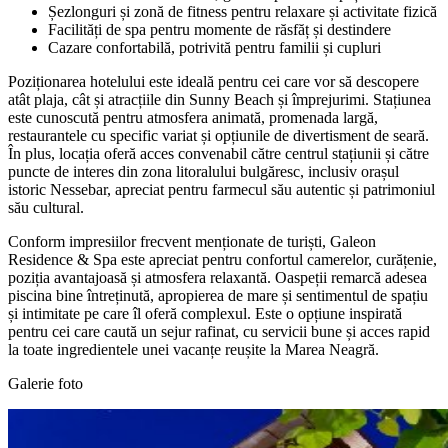
Șezlonguri și zonă de fitness pentru relaxare și activitate fizică
Facilități de spa pentru momente de răsfăț și destindere
Cazare confortabilă, potrivită pentru familii și cupluri
Poziționarea hotelului este ideală pentru cei care vor să descopere
atât plaja, cât și atracțiile din Sunny Beach și împrejurimi. Stațiunea
este cunoscută pentru atmosfera animată, promenada largă,
restaurantele cu specific variat și opțiunile de divertisment de seară.
În plus, locația oferă acces convenabil către centrul stațiunii și către
puncte de interes din zona litoralului bulgăresc, inclusiv orașul
istoric Nessebar, apreciat pentru farmecul său autentic și patrimoniul
său cultural.
Conform impresiilor frecvent menționate de turiști, Galeon
Residence & Spa este apreciat pentru confortul camerelor, curățenie,
poziția avantajoasă și atmosfera relaxantă. Oaspeții remarcă adesea
piscina bine întreținută, apropierea de mare și sentimentul de spațiu
și intimitate pe care îl oferă complexul. Este o opțiune inspirată
pentru cei care caută un sejur rafinat, cu servicii bune și acces rapid
la toate ingredientele unei vacanțe reușite la Marea Neagră.
Galerie foto