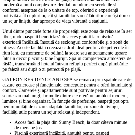
modernă a unui complex rezidențial premium cu serviciile și
confortul așteptate de la o unitate de top, oferind o experiență
potrivită atât cuplurilor, cât și familiilor sau călătorilor care își doresc
un sejur liniștit, dar aproape de viața vibrantă a stațiunii.
Unul dintre punctele forte ale proprietății este zona de relaxare în aer
liber, unde oaspeții beneficiază de acces gratuit la o piscină
exterioară încălzită, însoțită de șezlonguri confortabile și o zonă de
fitness. Aceste facilități creează cadrul ideal pentru zile petrecute în
ritm lent, cu momente de odihnă la soare sau antrenamente ușoare
într-un decor plăcut și bine îngrijit. Spa-ul completează atmosfera de
răsfăț, transformând hotelul într-un refugiu perfect după plimbările
pe faleză sau după o zi petrecută pe plajă.
GALEON RESIDENCE AND SPA se remarcă prin spațiile sale de
cazare generoase și funcționale, concepute pentru a oferi intimitate și
confort. Camerele și apartamentele sunt potrivite pentru sejururi
scurte sau mai lungi, iar multe dintre ele oferă un ambient modern,
luminos și bine organizat. În funcție de preferințe, oaspeții pot opta
pentru unități de cazare adaptate familiilor, cu zone de living și
facilități utile pentru un sejur relaxat și independent.
Acces facil la plaja din Sunny Beach, la doar câteva minute
de mers pe jos
Piscină exterioară încălzită, gratuită pentru oaspeți