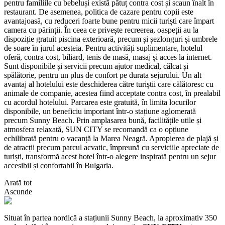
pentru familiile cu bebeluși există pătuț contra cost și scaun înalt în
restaurant. De asemenea, politica de cazare pentru copii este
avantajoasă, cu reduceri foarte bune pentru micii turiști care împart
camera cu părinții. În ceea ce privește recreerea, oaspeții au la
dispoziție gratuit piscina exterioară, precum și șezlonguri și umbrele
de soare în jurul acesteia. Pentru activități suplimentare, hotelul
oferă, contra cost, biliard, tenis de masă, masaj și acces la internet.
Sunt disponibile și servicii precum ajutor medical, călcat și
spălătorie, pentru un plus de confort pe durata sejurului. Un alt
avantaj al hotelului este deschiderea către turiștii care călătoresc cu
animale de companie, acestea fiind acceptate contra cost, în prealabil
cu acordul hotelului. Parcarea este gratuită, în limita locurilor
disponibile, un beneficiu important într-o stațiune aglomerată
precum Sunny Beach. Prin amplasarea bună, facilitățile utile și
atmosfera relaxată, SUN CITY se recomandă ca o opțiune
echilibrată pentru o vacanță la Marea Neagră. Apropierea de plajă și
de atracții precum parcul acvatic, împreună cu serviciile apreciate de
turiști, transformă acest hotel într-o alegere inspirată pentru un sejur
accesibil și confortabil în Bulgaria.
Arată tot
Ascunde
Situat în partea nordică a stațiunii Sunny Beach, la aproximativ 350