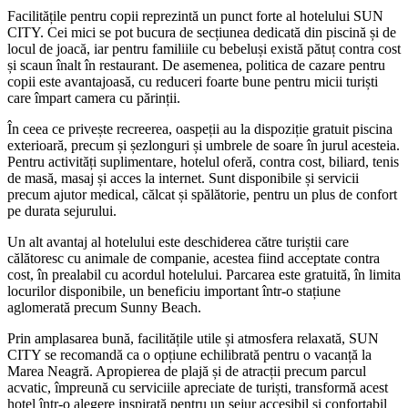
Facilitățile pentru copii reprezintă un punct forte al hotelului SUN
CITY. Cei mici se pot bucura de secțiunea dedicată din piscină și de
locul de joacă, iar pentru familiile cu bebeluși există pătuț contra cost
și scaun înalt în restaurant. De asemenea, politica de cazare pentru
copii este avantajoasă, cu reduceri foarte bune pentru micii turiști
care împart camera cu părinții.
În ceea ce privește recreerea, oaspeții au la dispoziție gratuit piscina
exterioară, precum și șezlonguri și umbrele de soare în jurul acesteia.
Pentru activități suplimentare, hotelul oferă, contra cost, biliard, tenis
de masă, masaj și acces la internet. Sunt disponibile și servicii
precum ajutor medical, călcat și spălătorie, pentru un plus de confort
pe durata sejurului.
Un alt avantaj al hotelului este deschiderea către turiștii care
călătoresc cu animale de companie, acestea fiind acceptate contra
cost, în prealabil cu acordul hotelului. Parcarea este gratuită, în limita
locurilor disponibile, un beneficiu important într-o stațiune
aglomerată precum Sunny Beach.
Prin amplasarea bună, facilitățile utile și atmosfera relaxată, SUN
CITY se recomandă ca o opțiune echilibrată pentru o vacanță la
Marea Neagră. Apropierea de plajă și de atracții precum parcul
acvatic, împreună cu serviciile apreciate de turiști, transformă acest
hotel într-o alegere inspirată pentru un sejur accesibil și confortabil