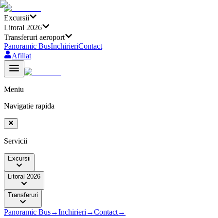
Excursii
Litoral 2026
Transferuri aeroport
Panoramic Bus
Inchirieri
Contact
Afiliat
Meniu
Navigatie rapida
Servicii
Excursii
Litoral 2026
Transferuri
Panoramic Bus
→
Inchirieri
→
Contact
→