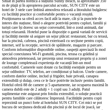
Situat în partea nordică a stațiunii Sunny Beach, la aproximativ 350
m de plajă și în apropierea parcului acvatic, SUN CITY este un
hotel de 3 stele care îmbină atmosfera relaxată a litoralului bulgăresc
cu facilități practice și confortabile pentru o vacanță reușită.
Poziționarea sa oferă acces facil atât la mare, cât și la punctele de
interes din stațiune, fiind o alegere potrivită pentru cupluri, familii și
turiști care își doresc un sejur convenabil, într-o zonă animată, dar
totuși relaxantă. Hotelul pune la dispoziție o gamă variată de servicii
și facilități menite să asigure un sejur plăcut: restaurant, bar cu terasă,
bar la piscină, cafenea, piscină exterioară cu secțiune pentru copii,
internet, seif la recepție, servicii de spălătorie, magazin și parcare.
Conform informațiilor disponibile online, oaspeții apreciază în mod
special conexiunea Wi‑Fi gratuită, piscina, terasa cu grădină și
atmosfera prietenoasă, iar prezența unui restaurant propriu și a zonei
de lounge completează experiența de vacanță într-un mod
confortabil. Camerele sunt dotate cu facilități esențiale pentru un
sejur odihnitor: TV, telefon, aer condiționat și balcon. Unele camere,
conform datelor online, includ și frigider, baie privată, canapea
extensibilă și dulap, ceea ce le face potrivite inclusiv pentru familii.
Hotelul oferă 88 de camere și 5 apartamente, iar ocuparea maximă în
camera dublă este de 2 adulți + 1 copil sau 3 adulți. Patul
suplimentar este asigurat prin fotoliu extensibil, o soluție practică
pentru familiile care călătoresc împreună. Facilitățile pentru copii
reprezintă un punct forte al hotelului SUN CITY. Cei mici se pot
bucura de secțiunea dedicată din piscină și de locul de joacă, iar