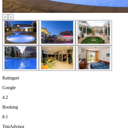
‹
›
Ratinguri
Google
4.2
Booking
8.1
TripAdvisor