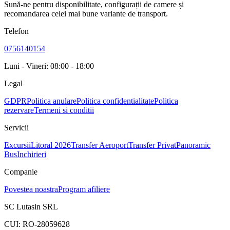
Sună-ne pentru disponibilitate, configurații de camere și
recomandarea celei mai bune variante de transport.
Telefon
0756140154
Luni - Vineri: 08:00 - 18:00
Legal
GDPR
Politica anulare
Politica confidentialitate
Politica
rezervare
Termeni si conditii
Servicii
Excursii
Litoral 2026
Transfer Aeroport
Transfer Privat
Panoramic
Bus
Inchirieri
Companie
Povestea noastra
Program afiliere
SC Lutasin SRL
CUI:
RO-28059628