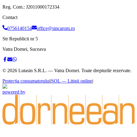
Reg. Com.:
J2011000172334
Contact
0756140154
office@sincarom.ro
Str Republicii nr 5
Vatra Dornei, Suceava
©
2026
Lutasin S.R.L. — Vatra Dornei. Toate drepturile rezervate.
Protecția consumatorului
|
SOL — Litigii online
|
powered by