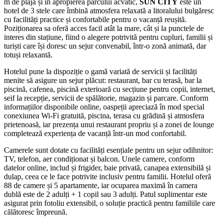
m de plajă și în apropierea parcului acvatic,
SUN CITY
este un
hotel de 3 stele care îmbină atmosfera relaxată a litoralului bulgăresc
cu facilități practice și confortabile pentru o vacanță reușită.
Poziționarea sa oferă acces facil atât la mare, cât și la punctele de
interes din stațiune, fiind o alegere potrivită pentru cupluri, familii și
turiști care își doresc un sejur convenabil, într-o zonă animată, dar
totuși relaxantă.
Hotelul pune la dispoziție o gamă variată de servicii și facilități
menite să asigure un sejur plăcut: restaurant, bar cu terasă, bar la
piscină, cafenea, piscină exterioară cu secțiune pentru copii, internet,
seif la recepție, servicii de spălătorie, magazin și parcare. Conform
informațiilor disponibile online, oaspeții apreciază în mod special
conexiunea Wi‑Fi gratuită, piscina, terasa cu grădină și atmosfera
prietenoasă, iar prezența unui restaurant propriu și a zonei de lounge
completează experiența de vacanță într-un mod confortabil.
Camerele sunt dotate cu facilități esențiale pentru un sejur odihnitor:
TV, telefon, aer condiționat și balcon. Unele camere, conform
datelor online, includ și frigider, baie privată, canapea extensibilă și
dulap, ceea ce le face potrivite inclusiv pentru familii. Hotelul oferă
88 de camere și 5 apartamente, iar ocuparea maximă în camera
dublă este de 2 adulți + 1 copil sau 3 adulți. Patul suplimentar este
asigurat prin fotoliu extensibil, o soluție practică pentru familiile care
călătoresc împreună.