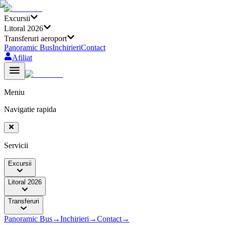
Excursii
Litoral 2026
Transferuri aeroport
Panoramic Bus
Inchirieri
Contact
Afiliat
Meniu
Navigatie rapida
Servicii
Excursii
Litoral 2026
Transferuri
Panoramic Bus
→
Inchirieri
→
Contact
→