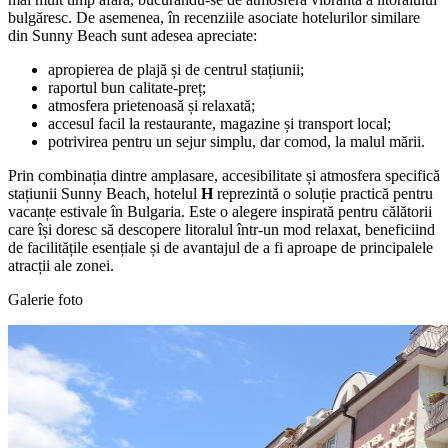
bulgăresc. De asemenea, în recenziile asociate hotelurilor similare
din Sunny Beach sunt adesea apreciate:
apropierea de plajă și de centrul stațiunii;
raportul bun calitate-preț;
atmosfera prietenoasă și relaxată;
accesul facil la restaurante, magazine și transport local;
potrivirea pentru un sejur simplu, dar comod, la malul mării.
Prin combinația dintre amplasare, accesibilitate și atmosfera specifică
stațiunii Sunny Beach, hotelul
H
reprezintă o soluție practică pentru
vacanțe estivale în Bulgaria. Este o alegere inspirată pentru călătorii
care își doresc să descopere litoralul într-un mod relaxat, beneficiind
de facilitățile esențiale și de avantajul de a fi aproape de principalele
atracții ale zonei.
Galerie foto