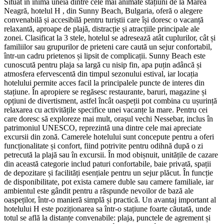
Situat în inima uneia dintre cele mai animate stațiuni de la Marea
Neagră, hotelul H , din Sunny Beach, Bulgaria, oferă o alegere
convenabilă și accesibilă pentru turiștii care își doresc o vacanță
relaxantă, aproape de plajă, distracție și atracțiile principale ale
zonei. Clasificat la 3 stele, hotelul se adresează atât cuplurilor, cât și
familiilor sau grupurilor de prieteni care caută un sejur confortabil,
într-un cadru prietenos și lipsit de complicații. Sunny Beach este
cunoscută pentru plaja sa largă cu nisip fin, apa puțin adâncă și
atmosfera efervescentă din timpul sezonului estival, iar locația
hotelului permite acces facil la principalele puncte de interes din
stațiune. În apropiere se regăsesc restaurante, baruri, magazine și
opțiuni de divertisment, astfel încât oaspeții pot combina cu ușurință
relaxarea cu activitățile specifice unei vacanțe la mare. Pentru cei
care doresc să exploreze mai mult, orașul vechi Nessebar, inclus în
patrimoniul UNESCO, reprezintă una dintre cele mai apreciate
excursii din zonă. Camerele hotelului sunt concepute pentru a oferi
funcționalitate și confort, fiind potrivite pentru odihnă după o zi
petrecută la plajă sau în excursii. În mod obișnuit, unitățile de cazare
din această categorie includ paturi confortabile, baie privată, spații
de depozitare și facilități esențiale pentru un sejur plăcut. În funcție
de disponibilitate, pot exista camere duble sau camere familiale, iar
ambientul este gândit pentru a răspunde nevoilor de bază ale
oaspeților, într-o manieră simplă și practică. Un avantaj important al
hotelului H este poziționarea sa într-o stațiune foarte căutată, unde
totul se află la distanțe convenabile: plaja, punctele de agrement și