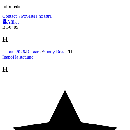
Informatii
Contact
→
Povestea noastra
→
Afiliat
BG0485
H
Litoral 2026
/
Bulgaria
/
Sunny Beach
/
H
Înapoi la stațiune
H