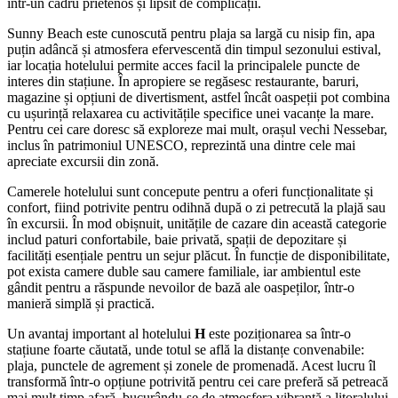
într-un cadru prietenos și lipsit de complicații.
Sunny Beach este cunoscută pentru plaja sa largă cu nisip fin, apa
puțin adâncă și atmosfera efervescentă din timpul sezonului estival,
iar locația hotelului permite acces facil la principalele puncte de
interes din stațiune. În apropiere se regăsesc restaurante, baruri,
magazine și opțiuni de divertisment, astfel încât oaspeții pot combina
cu ușurință relaxarea cu activitățile specifice unei vacanțe la mare.
Pentru cei care doresc să exploreze mai mult, orașul vechi Nessebar,
inclus în patrimoniul UNESCO, reprezintă una dintre cele mai
apreciate excursii din zonă.
Camerele hotelului sunt concepute pentru a oferi funcționalitate și
confort, fiind potrivite pentru odihnă după o zi petrecută la plajă sau
în excursii. În mod obișnuit, unitățile de cazare din această categorie
includ paturi confortabile, baie privată, spații de depozitare și
facilități esențiale pentru un sejur plăcut. În funcție de disponibilitate,
pot exista camere duble sau camere familiale, iar ambientul este
gândit pentru a răspunde nevoilor de bază ale oaspeților, într-o
manieră simplă și practică.
Un avantaj important al hotelului
H
este poziționarea sa într-o
stațiune foarte căutată, unde totul se află la distanțe convenabile:
plaja, punctele de agrement și zonele de promenadă. Acest lucru îl
transformă într-o opțiune potrivită pentru cei care preferă să petreacă
mai mult timp afară, bucurându-se de atmosfera vibrantă a litoralului