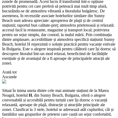
zonele de promenadă. Acest lucru îl transformă într-o opțiune
potrivită pentru cei care preferă să petreacă mai mult timp afară,
bucurându-se de atmosfera vibrantă a litoralului bulgăresc. De
asemenea, în recenziile asociate hotelurilor similare din Sunny
Beach sunt adesea apreciate: apropierea de plajă și de centrul
stațiunii; raportul bun calitate-preț; atmosfera prietenoasă și relaxată;
accesul facil la restaurante, magazine și transport local; potrivirea
pentru un sejur simplu, dar comod, la malul mării. Prin combinația
dintre amplasare, accesibilitate și atmosfera specifică stațiunii Sunny
Beach, hotelul H reprezintă o soluție practică pentru vacanțe estivale
în Bulgaria. Este o alegere inspirată pentru călătorii care își doresc să
descopere litoralul într-un mod relaxat, beneficiind de facilitățile
esențiale și de avantajul de a fi aproape de principalele atracții ale
zonei.
Arată tot
Ascunde
Situat în inima uneia dintre cele mai animate stațiuni de la Marea
Neagră, hotelul
H
, din Sunny Beach, Bulgaria, oferă o alegere
convenabilă și accesibilă pentru turiștii care își doresc o vacanță
relaxantă, aproape de plajă, distracție și atracțiile principale ale
zonei. Clasificat la 3 stele, hotelul se adresează atât cuplurilor, cât și
familiilor sau grupurilor de prieteni care caută un sejur confortabil,