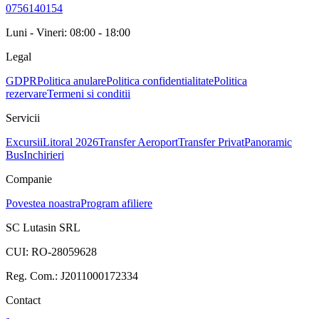
0756140154
Luni - Vineri: 08:00 - 18:00
Legal
GDPR
Politica anulare
Politica confidentialitate
Politica
rezervare
Termeni si conditii
Servicii
Excursii
Litoral 2026
Transfer Aeroport
Transfer Privat
Panoramic
Bus
Inchirieri
Companie
Povestea noastra
Program afiliere
SC Lutasin SRL
CUI:
RO-28059628
Reg. Com.:
J2011000172334
Contact