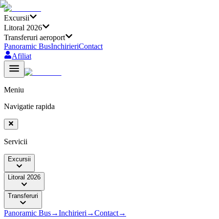
Excursii
Litoral 2026
Transferuri aeroport
Panoramic Bus
Inchirieri
Contact
Afiliat
Meniu
Navigatie rapida
Servicii
Excursii
Litoral 2026
Transferuri
Panoramic Bus
→
Inchirieri
→
Contact
→