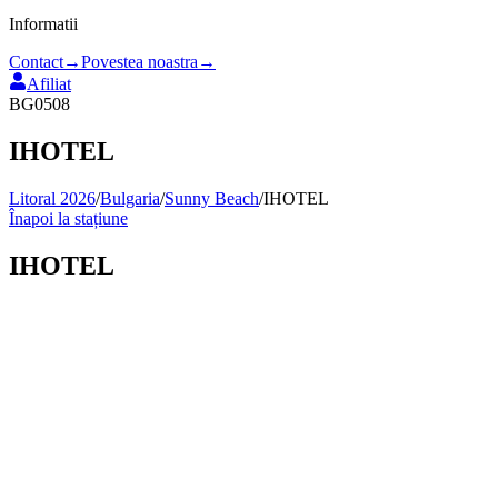
Informatii
Contact
→
Povestea noastra
→
Afiliat
BG0508
IHOTEL
Litoral 2026
/
Bulgaria
/
Sunny Beach
/
IHOTEL
Înapoi la stațiune
IHOTEL