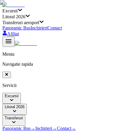
Excursii
Litoral 2026
Transferuri aeroport
Panoramic Bus
Inchirieri
Contact
Afiliat
Meniu
Navigatie rapida
Servicii
Excursii
Litoral 2026
Transferuri
Panoramic Bus
→
Inchirieri
→
Contact
→