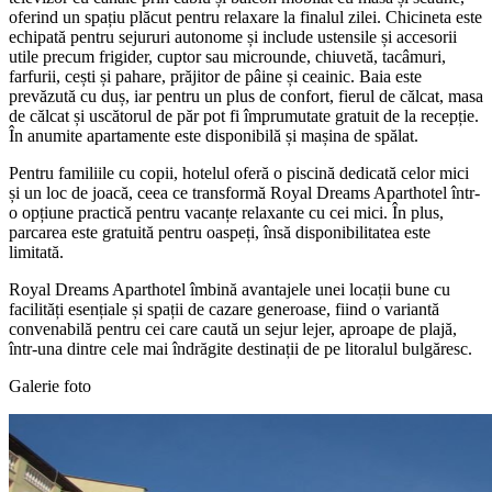
oferind un spațiu plăcut pentru relaxare la finalul zilei. Chicineta este
echipată pentru sejururi autonome și include ustensile și accesorii
utile precum frigider, cuptor sau microunde, chiuvetă, tacâmuri,
farfurii, cești și pahare, prăjitor de pâine și ceainic. Baia este
prevăzută cu duș, iar pentru un plus de confort, fierul de călcat, masa
de călcat și uscătorul de păr pot fi împrumutate gratuit de la recepție.
În anumite apartamente este disponibilă și mașina de spălat.
Pentru familiile cu copii, hotelul oferă o piscină dedicată celor mici
și un loc de joacă, ceea ce transformă Royal Dreams Aparthotel într-
o opțiune practică pentru vacanțe relaxante cu cei mici. În plus,
parcarea este gratuită pentru oaspeți, însă disponibilitatea este
limitată.
Royal Dreams Aparthotel îmbină avantajele unei locații bune cu
facilități esențiale și spații de cazare generoase, fiind o variantă
convenabilă pentru cei care caută un sejur lejer, aproape de plajă,
într-una dintre cele mai îndrăgite destinații de pe litoralul bulgăresc.
Galerie foto