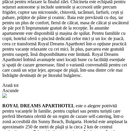
plăcut pentru relaxare la finalul zilei. Chicineta este echipată pentru
sejururi autonome și include ustensile și accesorii utile precum
frigider, cuptor sau microunde, chiuvetă, tacâmuri, farfurii, cești și
pahare, prăjitor de pâine și ceainic. Baia este prevăzută cu duș, iar
pentru un plus de confort, fierul de călcat, masa de călcat și uscătorul
de păr pot fi împrumutate gratuit de la recepție. În anumite
apartamente este disponibilă și mașina de spălat. Pentru familiile cu
copii, hotelul oferă o piscină dedicată celor mici și un loc de joacă,
ceea ce transformă Royal Dreams Aparthotel într-o opțiune practică
pentru vacanțe relaxante cu cei mici. În plus, parcarea este gratuită
pentru oaspeți, însă disponibilitatea este limitată. Royal Dreams
Aparthotel îmbină avantajele unei locații bune cu facilități esențiale
și spații de cazare generoase, fiind o variantă convenabilă pentru cei
care caută un sejur lejer, aproape de plajă, într-una dintre cele mai
îndrăgite destinații de pe litoralul bulgăresc.
Arată tot
Ascunde
ROYAL DREAMS APARTHOTEL
este o alegere potrivită
pentru vacanțele în familie, pentru cupluri sau pentru turiștii care
preferă libertatea oferită de un regim de cazare self-catering, într-o
zonă accesibilă din Sunny Beach, Bulgaria. Hotelul este amplasat la
aproximativ 250 de metri de plajă și la circa 2 km de centrul