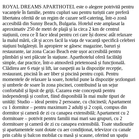
ROYAL DREAMS APARTHOTEL este o alegere potrivită pentru
vacanțele în familie, pentru cupluri sau pentru turiștii care preferă
libertatea oferită de un regim de cazare self-catering, într-o zonă
accesibilă din Sunny Beach, Bulgaria. Hotelul este amplasat la
aproximativ 250 de metri de plajă și la circa 2 km de centrul
stațiunii, ceea ce îl face ideal pentru cei care își doresc atât relaxare
la malul mării, cât și acces facil la viața de vacanță specifică celebrei
stațiuni bulgărești. În apropiere se găsesc magazine, baruri și
restaurante, iar zona Cacao Beach este ușor accesibilă pentru
plimbări și seri plăcute în stațiune. Aparthotelul oferă facilități
simple, dar practice, într-o atmosferă prietenoasă și funcțională.
Clădirea are 6 etaje și lift, iar oaspeții au la dispoziție recepție,
restaurant, piscină în aer liber și piscină pentru copii. Pentru
momentele de relaxare la soare, hotelul pune la dispoziție șezlonguri
și umbrele de soare în zona piscinei, contribuind la un sejur
confortabil și lipsit de griji. Cazarea este concepută pentru
independență și confort, fiind disponibilă în mai multe tipuri de
unități: Studio – ideal pentru 2 persoane, cu chicinetă; Apartament
cu 1 dormitor – pentru maximum 2 adulți și 2 copii, compus din
dormitor și cameră de zi cu canapea extensibilă; Apartament cu 2
dormitoare – potrivit pentru familii mai mari sau grupuri, cu 2
dormitoare și cameră de zi cu canapea extensibilă. Toate studiourile
și apartamentele sunt dotate cu aer condiționat, televizor cu canale
prin cablu și balcon mobilat cu masă și scaune, oferind un spațiu