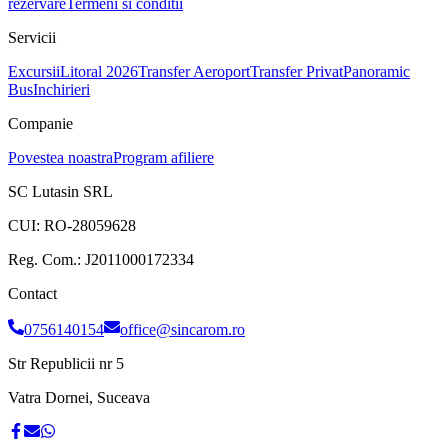
rezervare
Termeni si conditii
Servicii
Excursii
Litoral 2026
Transfer Aeroport
Transfer Privat
Panoramic
Bus
Inchirieri
Companie
Povestea noastra
Program afiliere
SC Lutasin SRL
CUI:
RO-28059628
Reg. Com.:
J2011000172334
Contact
0756140154
office@sincarom.ro
Str Republicii nr 5
Vatra Dornei, Suceava