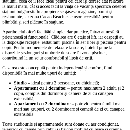
stațiunii, ceea ce îl face ideal pentru cei care își doresc atât relaxare
la malul mării, cât și acces facil la viața de vacanță specifică celebrei
stațiuni bulgărești. În apropiere se găsesc magazine, baruri și
restaurante, iar zona Cacao Beach este ușor accesibilă pentru
plimbări și seri plăcute în stațiune.
Aparthotelul oferă facilități simple, dar practice, într-o atmosferă
prietenoasă și funcțională. Clădirea are 6 etaje și lift, iar oaspeții au
la dispoziție recepție, restaurant, piscină în aer liber și piscină pentru
copii. Pentru momentele de relaxare la soare, hotelul pune la
dispoziție șezlonguri și umbrele de soare în zona piscinei,
contribuind la un sejur confortabil și lipsit de griji.
Cazarea este concepută pentru independență și confort, fiind
disponibilă în mai multe tipuri de unități:
Studio
– ideal pentru 2 persoane, cu chicinetă;
Apartament cu 1 dormitor
– pentru maximum 2 adulți și 2
copii, compus din dormitor și cameră de zi cu canapea
extensibilă;
Apartament cu 2 dormitoare
– potrivit pentru familii mai
mari sau grupuri, cu 2 dormitoare și cameră de zi cu canapea
extensibilă.
Toate studiourile și apartamentele sunt dotate cu aer condiționat,
televizor cu canale prin cablu și balcon mobilat cu masă și scaune,