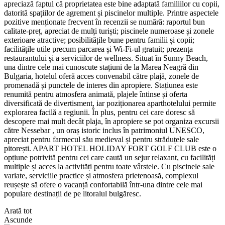
apreciază faptul că proprietatea este bine adaptată familiilor cu copii,
datorită spațiilor de agrement și piscinelor multiple. Printre aspectele
pozitive menționate frecvent în recenzii se numără: raportul bun
calitate-preț, apreciat de mulți turiști; piscinele numeroase și zonele
exterioare atractive; posibilitățile bune pentru familii și copii;
facilitățile utile precum parcarea și Wi‑Fi-ul gratuit; prezența
restaurantului și a serviciilor de wellness. Situat în Sunny Beach,
una dintre cele mai cunoscute stațiuni de la Marea Neagră din
Bulgaria, hotelul oferă acces convenabil către plajă, zonele de
promenadă și punctele de interes din apropiere. Stațiunea este
renumită pentru atmosfera animată, plajele întinse și oferta
diversificată de divertisment, iar poziționarea aparthotelului permite
explorarea facilă a regiunii. În plus, pentru cei care doresc să
descopere mai mult decât plaja, în apropiere se pot organiza excursii
către Nessebar , un oraș istoric inclus în patrimoniul UNESCO,
apreciat pentru farmecul său medieval și pentru străduțele sale
pitorești. APART HOTEL HOLIDAY FORT GOLF CLUB este o
opțiune potrivită pentru cei care caută un sejur relaxant, cu facilități
multiple și acces la activități pentru toate vârstele. Cu piscinele sale
variate, serviciile practice și atmosfera prietenoasă, complexul
reușește să ofere o vacanță confortabilă într-una dintre cele mai
populare destinații de pe litoralul bulgăresc.
Arată tot
Ascunde