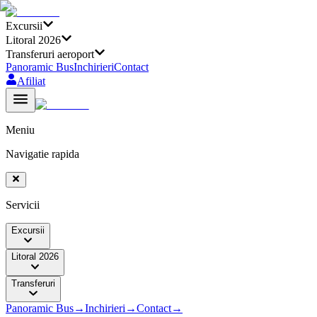
Excursii
Litoral 2026
Transferuri aeroport
Panoramic Bus
Inchirieri
Contact
Afiliat
Meniu
Navigatie rapida
Servicii
Excursii
Litoral 2026
Transferuri
Panoramic Bus
→
Inchirieri
→
Contact
→