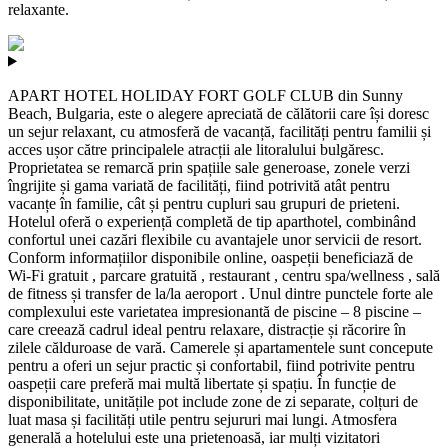
relaxante.
APART HOTEL HOLIDAY FORT GOLF CLUB din Sunny
Beach, Bulgaria, este o alegere apreciată de călătorii care își doresc
un sejur relaxant, cu atmosferă de vacanță, facilități pentru familii și
acces ușor către principalele atracții ale litoralului bulgăresc.
Proprietatea se remarcă prin spațiile sale generoase, zonele verzi
îngrijite și gama variată de facilități, fiind potrivită atât pentru
vacanțe în familie, cât și pentru cupluri sau grupuri de prieteni.
Hotelul oferă o experiență completă de tip aparthotel, combinând
confortul unei cazări flexibile cu avantajele unor servicii de resort.
Conform informațiilor disponibile online, oaspeții beneficiază de
Wi‑Fi gratuit , parcare gratuită , restaurant , centru spa/wellness , sală
de fitness și transfer de la/la aeroport . Unul dintre punctele forte ale
complexului este varietatea impresionantă de piscine – 8 piscine –
care creează cadrul ideal pentru relaxare, distracție și răcorire în
zilele călduroase de vară. Camerele și apartamentele sunt concepute
pentru a oferi un sejur practic și confortabil, fiind potrivite pentru
oaspeții care preferă mai multă libertate și spațiu. În funcție de
disponibilitate, unitățile pot include zone de zi separate, colțuri de
luat masa și facilități utile pentru sejururi mai lungi. Atmosfera
generală a hotelului este una prietenoasă, iar mulți vizitatori