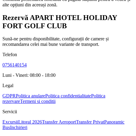
alte opțiuni din aceeași zonă.
Rezervă APART HOTEL HOLIDAY
FORT GOLF CLUB
Sună-ne pentru disponibilitate, configurații de camere și
recomandarea celei mai bune variante de transport.
Telefon
0756140154
Luni - Vineri: 08:00 - 18:00
Legal
GDPR
Politica anulare
Politica confidentialitate
Politica
rezervare
Termeni si conditii
Servicii
Excursii
Litoral 2026
Transfer Aeroport
Transfer Privat
Panoramic
Bus
Inchirieri