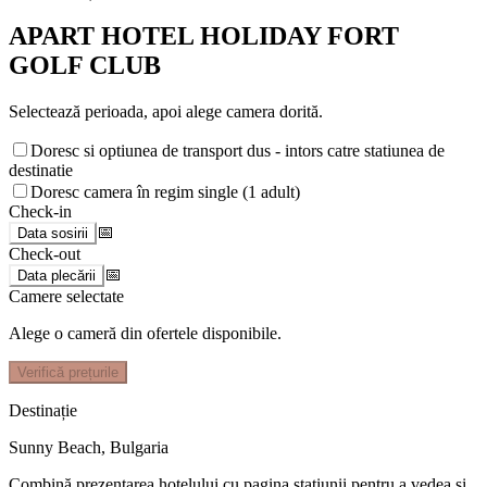
APART HOTEL HOLIDAY FORT
GOLF CLUB
Selectează perioada, apoi alege camera dorită.
Doresc si optiunea de transport dus - intors catre statiunea de
destinatie
Doresc camera în regim single (1 adult)
Check-in
📅
Data sosirii
Check-out
📅
Data plecării
Camere selectate
Alege o cameră din ofertele disponibile.
Verifică prețurile
Destinație
Sunny Beach
,
Bulgaria
Combină prezentarea hotelului cu pagina stațiunii pentru a vedea și