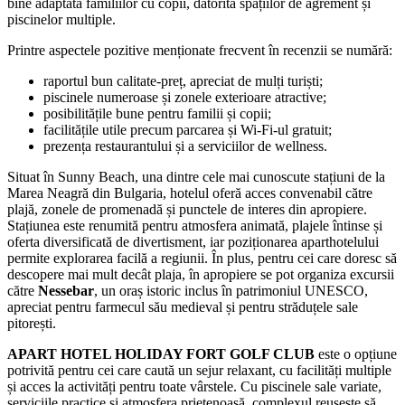
bine adaptată familiilor cu copii, datorită spațiilor de agrement și
piscinelor multiple.
Printre aspectele pozitive menționate frecvent în recenzii se numără:
raportul bun calitate-preț, apreciat de mulți turiști;
piscinele numeroase și zonele exterioare atractive;
posibilitățile bune pentru familii și copii;
facilitățile utile precum parcarea și Wi‑Fi-ul gratuit;
prezența restaurantului și a serviciilor de wellness.
Situat în Sunny Beach, una dintre cele mai cunoscute stațiuni de la
Marea Neagră din Bulgaria, hotelul oferă acces convenabil către
plajă, zonele de promenadă și punctele de interes din apropiere.
Stațiunea este renumită pentru atmosfera animată, plajele întinse și
oferta diversificată de divertisment, iar poziționarea aparthotelului
permite explorarea facilă a regiunii. În plus, pentru cei care doresc să
descopere mai mult decât plaja, în apropiere se pot organiza excursii
către
Nessebar
, un oraș istoric inclus în patrimoniul UNESCO,
apreciat pentru farmecul său medieval și pentru străduțele sale
pitorești.
APART HOTEL HOLIDAY FORT GOLF CLUB
este o opțiune
potrivită pentru cei care caută un sejur relaxant, cu facilități multiple
și acces la activități pentru toate vârstele. Cu piscinele sale variate,
serviciile practice și atmosfera prietenoasă, complexul reușește să