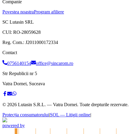
Companie
Povestea noastra
Program afiliere
SC Lutasin SRL
CUI:
RO-28059628
Reg. Com.:
J2011000172334
Contact
0756140154
office@sincarom.ro
Str Republicii nr 5
Vatra Dornei, Suceava
©
2026
Lutasin S.R.L. — Vatra Dornei. Toate drepturile rezervate.
Protecția consumatorului
|
SOL — Litigii online
|
powered by