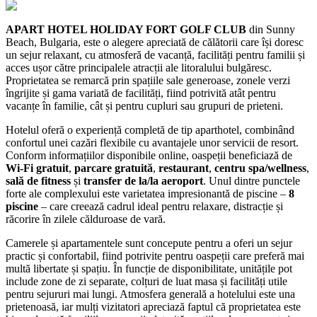
APART HOTEL HOLIDAY FORT GOLF CLUB
din Sunny
Beach, Bulgaria, este o alegere apreciată de călătorii care își doresc
un sejur relaxant, cu atmosferă de vacanță, facilități pentru familii și
acces ușor către principalele atracții ale litoralului bulgăresc.
Proprietatea se remarcă prin spațiile sale generoase, zonele verzi
îngrijite și gama variată de facilități, fiind potrivită atât pentru
vacanțe în familie, cât și pentru cupluri sau grupuri de prieteni.
Hotelul oferă o experiență completă de tip aparthotel, combinând
confortul unei cazări flexibile cu avantajele unor servicii de resort.
Conform informațiilor disponibile online, oaspeții beneficiază de
Wi‑Fi gratuit
,
parcare gratuită
,
restaurant
,
centru spa/wellness
,
sală de fitness
și
transfer de la/la aeroport
. Unul dintre punctele
forte ale complexului este varietatea impresionantă de piscine –
8
piscine
– care creează cadrul ideal pentru relaxare, distracție și
răcorire în zilele călduroase de vară.
Camerele și apartamentele sunt concepute pentru a oferi un sejur
practic și confortabil, fiind potrivite pentru oaspeții care preferă mai
multă libertate și spațiu. În funcție de disponibilitate, unitățile pot
include zone de zi separate, colțuri de luat masa și facilități utile
pentru sejururi mai lungi. Atmosfera generală a hotelului este una
prietenoasă, iar mulți vizitatori apreciază faptul că proprietatea este