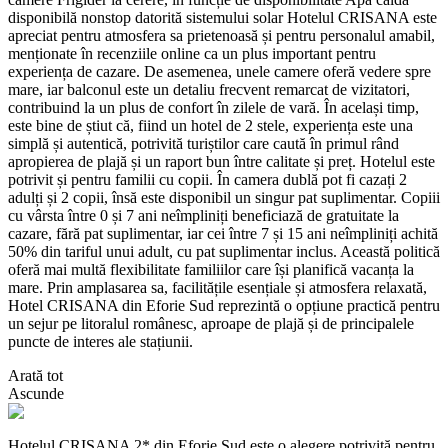
disponibilă nonstop datorită sistemului solar Hotelul CRISANA este
apreciat pentru atmosfera sa prietenoasă și pentru personalul amabil,
menționate în recenziile online ca un plus important pentru
experiența de cazare. De asemenea, unele camere oferă vedere spre
mare, iar balconul este un detaliu frecvent remarcat de vizitatori,
contribuind la un plus de confort în zilele de vară. În același timp,
este bine de știut că, fiind un hotel de 2 stele, experiența este una
simplă și autentică, potrivită turiștilor care caută în primul rând
apropierea de plajă și un raport bun între calitate și preț. Hotelul este
potrivit și pentru familii cu copii. În camera dublă pot fi cazați 2
adulți și 2 copii, însă este disponibil un singur pat suplimentar. Copiii
cu vârsta între 0 și 7 ani neîmpliniți beneficiază de gratuitate la
cazare, fără pat suplimentar, iar cei între 7 și 15 ani neîmpliniți achită
50% din tariful unui adult, cu pat suplimentar inclus. Această politică
oferă mai multă flexibilitate familiilor care își planifică vacanța la
mare. Prin amplasarea sa, facilitățile esențiale și atmosfera relaxată,
Hotel CRISANA din Eforie Sud reprezintă o opțiune practică pentru
un sejur pe litoralul românesc, aproape de plajă și de principalele
puncte de interes ale stațiunii.
Arată tot
Ascunde
Hotelul CRISANA 2* din Eforie Sud este o alegere potrivită pentru