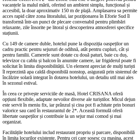
vacanțele la malul mării, oferind un ambient simplu, funcțional și
accesibil, la doar aproximativ 150 m de plajă. Amplasarea sa permite
acces rapid către zona litoralului, iar poziționarea în Eforie Sud îl
transformă într-un punct de plecare convenabil pentru plimbări
relaxante, zile însorite pe litoral și descoperirea atmosferei specifice
stațiunii.
Cu 149 de camere duble, hotelul pune la dispoziția oaspeților un
cadru practic pentru sejururi de odihnă, atât pentru cupluri, cât și
pentru familii. Camerele sunt dotate cu două paturi, baie cu duș,
televizor cu cablu și balcon în anumite camere, iar frigiderul poate fi
solicitat în limita disponibilității. Un element apreciat de mulți turiști
îl reprezintă apa caldă disponibilă nonstop, asigurată prin sistemul de
încălzire solară integrat în dotarea hotelului, un detaliu util mai ales
în sezonul estival.
În ceea ce privește serviciile de masă, Hotel CRISANA oferă
opțiuni flexibile, adaptate nevoilor diverse ale turiștilor. Micul dejun
este servit în meniu fix, iar prânzul și cina pot fi achitate prin bonuri
valorice sau card în restaurantul de 2*. Această formulă oferă
libertate oaspeților și contribuie la un sejur mai comod și mai
organizat.
Facilitățile hotelului includ restaurant propriu și parcare, disponibilă
în limita locurilor existente. Pentru cei care sosesc cu mașina, acest