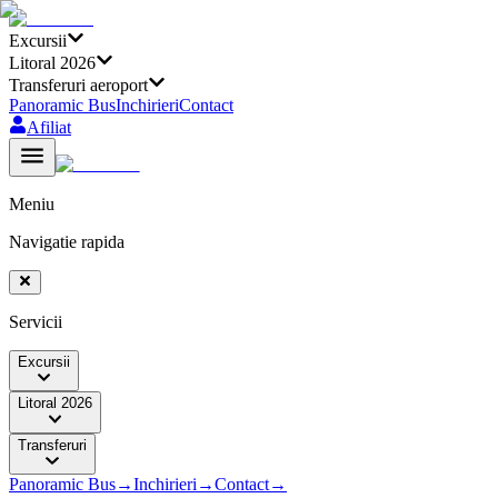
Excursii
Litoral 2026
Transferuri aeroport
Panoramic Bus
Inchirieri
Contact
Afiliat
Meniu
Navigatie rapida
Servicii
Excursii
Litoral 2026
Transferuri
Panoramic Bus
→
Inchirieri
→
Contact
→