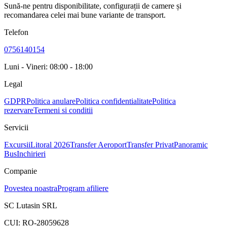
Sună-ne pentru disponibilitate, configurații de camere și
recomandarea celei mai bune variante de transport.
Telefon
0756140154
Luni - Vineri: 08:00 - 18:00
Legal
GDPR
Politica anulare
Politica confidentialitate
Politica
rezervare
Termeni si conditii
Servicii
Excursii
Litoral 2026
Transfer Aeroport
Transfer Privat
Panoramic
Bus
Inchirieri
Companie
Povestea noastra
Program afiliere
SC Lutasin SRL
CUI:
RO-28059628