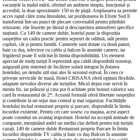
vacanțele la malul mării, oferind un ambient simplu, funcțional și
accesibil, la doar aproximativ 150 m de plajă. Amplasarea sa permite
acces rapid către zona litoralului, iar poziționarea în Eforie Sud îl
transformă într-un punct de plecare convenabil pentru plimbări
relaxante, zile însorite pe litoral și descoperirea atmosferei specifice
stațiunii. Cu 149 de camere duble, hotelul pune la dispoziția
oaspeților un cadru practic pentru sejururi de odihnă, atât pentru
cupluri, cât și pentru familii. Camerele sunt dotate cu două paturi,
baie cu duș, televizor cu cablu și balcon în anumite camere, iar
frigiderul poate fi solicitat în limita disponibilității. Un element
apreciat de mulți turiști îl reprezintă apa caldă disponibilă nonstop,
asigurată prin sistemul de încălzire solară integrat în dotarea
hotelului, un detaliu util mai ales în sezonul estival. În ceea ce
privește serviciile de masă, Hotel CRISANA oferă opțiuni flexibile,
adaptate nevoilor diverse ale turiștilor. Micul dejun este servit în
meniu fix, iar prânzul și cina pot fi achitate prin bonuri valorice sau
card în restaurantul de 2*. Această formulă oferă libertate oaspeților
și contribuie la un sejur mai comod și mai organizat. Facilitățile
hotelului includ restaurant propriu și parcare, disponibilă în limita
locurilor existente. Pentru cei care sosesc cu mașina, acest aspect
poate constitui un avantaj important. Hotelul nu acceptă animale de
companie, menținând astfel un mediu clar definit pentru toți turiștii
cazați. 149 de camere duble Restaurant propriu Parcare în limita
locurilor disponibile TV cablu și baie cu duș Balcon în anumite
camere Frigider la cerere, în funcție de disponibilitate Apa caldă