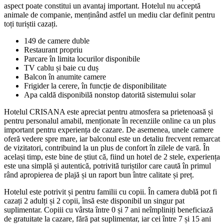
aspect poate constitui un avantaj important. Hotelul nu acceptă
animale de companie, menținând astfel un mediu clar definit pentru
toți turiștii cazați.
149 de camere duble
Restaurant propriu
Parcare în limita locurilor disponibile
TV cablu și baie cu duș
Balcon în anumite camere
Frigider la cerere, în funcție de disponibilitate
Apa caldă disponibilă nonstop datorită sistemului solar
Hotelul CRISANA este apreciat pentru atmosfera sa prietenoasă și
pentru personalul amabil, menționate în recenziile online ca un plus
important pentru experiența de cazare. De asemenea, unele camere
oferă vedere spre mare, iar balconul este un detaliu frecvent remarcat
de vizitatori, contribuind la un plus de confort în zilele de vară. În
același timp, este bine de știut că, fiind un hotel de 2 stele, experiența
este una simplă și autentică, potrivită turiștilor care caută în primul
rând apropierea de plajă și un raport bun între calitate și preț.
Hotelul este potrivit și pentru familii cu copii. În camera dublă pot fi
cazați 2 adulți și 2 copii, însă este disponibil un singur pat
suplimentar. Copiii cu vârsta între 0 și 7 ani neîmpliniți beneficiază
de gratuitate la cazare, fără pat suplimentar, iar cei între 7 și 15 ani