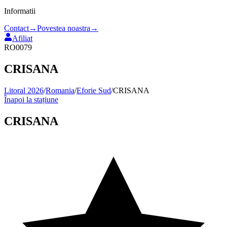
Informatii
Contact
→
Povestea noastra
→
Afiliat
RO0079
CRISANA
Litoral 2026
/
Romania
/
Eforie Sud
/
CRISANA
Înapoi la stațiune
CRISANA