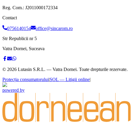
Reg. Com.:
J2011000172334
Contact
0756140154
office@sincarom.ro
Str Republicii nr 5
Vatra Dornei, Suceava
©
2026
Lutasin S.R.L. — Vatra Dornei. Toate drepturile rezervate.
Protecția consumatorului
|
SOL — Litigii online
|
powered by