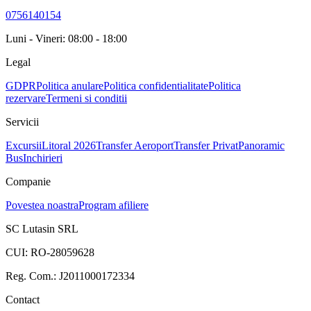
0756140154
Luni - Vineri: 08:00 - 18:00
Legal
GDPR
Politica anulare
Politica confidentialitate
Politica
rezervare
Termeni si conditii
Servicii
Excursii
Litoral 2026
Transfer Aeroport
Transfer Privat
Panoramic
Bus
Inchirieri
Companie
Povestea noastra
Program afiliere
SC Lutasin SRL
CUI:
RO-28059628
Reg. Com.:
J2011000172334
Contact