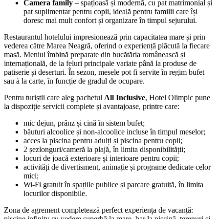
Camera family
– spațioasă și modernă, cu pat matrimonial și
pat suplimentar pentru copii, ideală pentru familii care își
doresc mai mult confort și organizare în timpul sejurului.
Restaurantul hotelului impresionează prin capacitatea mare și prin
vederea către Marea Neagră, oferind o experiență plăcută la fiecare
masă. Meniul îmbină preparate din bucătăria românească și
internațională, de la feluri principale variate până la produse de
patiserie și deserturi. În sezon, mesele pot fi servite în regim bufet
sau à la carte, în funcție de gradul de ocupare.
Pentru turiștii care aleg pachetul
All Inclusive
, Hotel Olimpic pune
la dispoziție servicii complete și avantajoase, printre care:
mic dejun, prânz și cină în sistem bufet;
băuturi alcoolice și non-alcoolice incluse în timpul meselor;
acces la piscina pentru adulți și piscina pentru copii;
2 șezlonguri/cameră la plajă, în limita disponibilității;
locuri de joacă exterioare și interioare pentru copii;
activități de divertisment, animație și programe dedicate celor
mici;
Wi-Fi gratuit în spațiile publice și parcare gratuită, în limita
locurilor disponibile.
Zona de agrement completează perfect experiența de vacanță:
piscine infinity cu vedere superbă la mare, bar la piscină, terenuri și