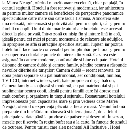
la Marea Neagră, oferind o poziționare excelentă, chiar pe plajă, în
centrul stațiunii. Hotelul a fost renovat și modernizat, iar arhitectura
sa permite multor camere să beneficieze de perspective panoramice
spectaculoase către mare sau către lacul Tismana. Atmosfera este
una relaxată, prietenoasă și potrivită atât pentru cupluri, cât și pentru
familii cu copii. Unul dintre marile atuuri ale hotelului este accesul
direct la plaja privată, într-o zonă cu nisip fin și intrare lină în apă,
ideală pentru cei mici și pentru momentele de relaxare ale adulților.
În apropiere se află și atracțiile specifice stațiunii Jupiter, iar poziția
hotelului îl face foarte convenabil pentru plimbări pe litoral și pentru
descoperirea celorlalte puncte de interes din zonă. Cazarea este
asigurată în camere moderne, confortabile și bine echipate. Hotelul
dispune de camere duble și camere family, gândite pentru a răspunde
nevoilor diferite ale turiștilor: Camera dublă – recent renovată, cu
două paturi separate sau pat matrimonial, aer condiționat, minibar,
TV LCD, internet wireless, seif, baie proprie cu duș și balcon;
Camera family – spațioasă și modernă, cu pat matrimonial și pat
suplimentar pentru copii, ideală pentru familii care își doresc mai
mult confort și organizare în timpul sejurului. Restaurantul hotelului
impresionează prin capacitatea mare și prin vederea către Marea
Neagră, oferind o experiență plăcută la fiecare masă. Meniul îmbină
preparate din bucătăria românească și internațională, de la feluri
principale variate până la produse de patiserie și deserturi. În sezon,
mesele pot fi servite în regim bufet sau à la carte, în funcție de gradul
de ocupare. Pentru turiștii care aleg pachetul All Inclusive , Hotel