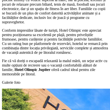
jocuri de relaxare precum biliard, tenis de masă, foosball sau jocuri
electronice, dar și un spațiu de fitness în aer liber. Familiile cu copii
se bucură de un plus de confort datorită activităților animate și a
facilităților dedicate, inclusiv loc de joacă și programe cu
supraveghetor.
Conform impresiilor lăsate de turiști, Hotel Olimpic este apreciat
pentru poziționarea sa excelentă pe plajă, pentru priveliștile
frumoase, pentru curățenie și pentru facilitățile potrivite familiilor.
Cu un rating bun pe platformele de rezervări, hotelul se remarcă prin
combinația dintre locația privilegiată, serviciile complete și atmosfera
de vacanță autentică de pe litoralul românesc.
Fie că vă doriți o escapadă relaxantă la malul mării, un sejur activ cu
multe opțiuni de recreere sau o vacanță confortabilă alături de
familie,
Hotel Olimpic Jupiter
oferă cadrul ideal pentru zile
memorabile pe litoral.
Galerie foto