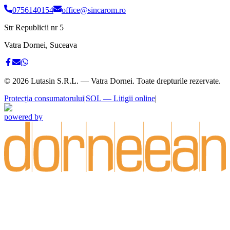
0756140154
office@sincarom.ro
Str Republicii nr 5
Vatra Dornei, Suceava
©
2026
Lutasin S.R.L. — Vatra Dornei. Toate drepturile rezervate.
Protecția consumatorului
|
SOL — Litigii online
|
powered by