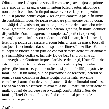
Olimpic pune la dispoziție servicii complete și avantajoase, printre
care: mic dejun, prânz și cină în sistem bufet; băuturi alcoolice și
non-alcoolice incluse în timpul meselor; acces la piscina pentru
adulți și piscina pentru copii; 2 șezlonguri/cameră la plajă, în limita
disponibilității; locuri de joacă exterioare și interioare pentru copii;
activități de divertisment, animație și programe dedicate celor mici;
Wi-Fi gratuit în spațiile publice și parcare gratuită, în limita locurilor
disponibile. Zona de agrement completează perfect experiența de
vacanță: piscine infinity cu vedere superbă la mare, bar la piscină,
terenuri și jocuri de relaxare precum biliard, tenis de masă, foosball
sau jocuri electronice, dar și un spațiu de fitness în aer liber. Familiile
cu copii se bucură de un plus de confort datorită activităților animate
și a facilităților dedicate, inclusiv loc de joacă și programe cu
supraveghetor. Conform impresiilor lăsate de turiști, Hotel Olimpic
este apreciat pentru poziționarea sa excelentă pe plajă, pentru
priveliștile frumoase, pentru curățenie și pentru facilitățile potrivite
familiilor. Cu un rating bun pe platformele de rezervări, hotelul se
remarcă prin combinația dintre locația privilegiată, serviciile
complete și atmosfera de vacanță autentică de pe litoralul românesc.
Fie că vă doriți o escapadă relaxantă la malul mării, un sejur activ cu
multe opțiuni de recreere sau o vacanță confortabilă alături de
familie, Hotel Olimpic Jupiter oferă cadrul ideal pentru zile
memorabile pe litoral.
Arată tot