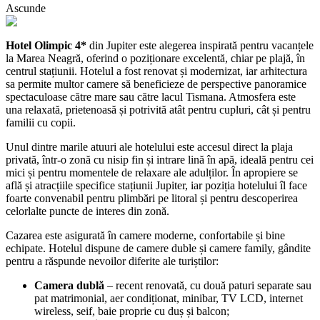
Ascunde
Hotel Olimpic 4*
din Jupiter este alegerea inspirată pentru vacanțele
la Marea Neagră, oferind o poziționare excelentă, chiar pe plajă, în
centrul stațiunii. Hotelul a fost renovat și modernizat, iar arhitectura
sa permite multor camere să beneficieze de perspective panoramice
spectaculoase către mare sau către lacul Tismana. Atmosfera este
una relaxată, prietenoasă și potrivită atât pentru cupluri, cât și pentru
familii cu copii.
Unul dintre marile atuuri ale hotelului este accesul direct la plaja
privată, într-o zonă cu nisip fin și intrare lină în apă, ideală pentru cei
mici și pentru momentele de relaxare ale adulților. În apropiere se
află și atracțiile specifice stațiunii Jupiter, iar poziția hotelului îl face
foarte convenabil pentru plimbări pe litoral și pentru descoperirea
celorlalte puncte de interes din zonă.
Cazarea este asigurată în camere moderne, confortabile și bine
echipate. Hotelul dispune de camere duble și camere family, gândite
pentru a răspunde nevoilor diferite ale turiștilor:
Camera dublă
– recent renovată, cu două paturi separate sau
pat matrimonial, aer condiționat, minibar, TV LCD, internet
wireless, seif, baie proprie cu duș și balcon;