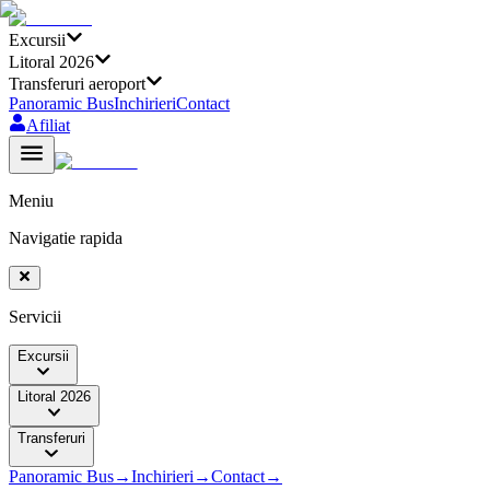
Excursii
Litoral 2026
Transferuri aeroport
Panoramic Bus
Inchirieri
Contact
Afiliat
Meniu
Navigatie rapida
Servicii
Excursii
Litoral 2026
Transferuri
Panoramic Bus
→
Inchirieri
→
Contact
→