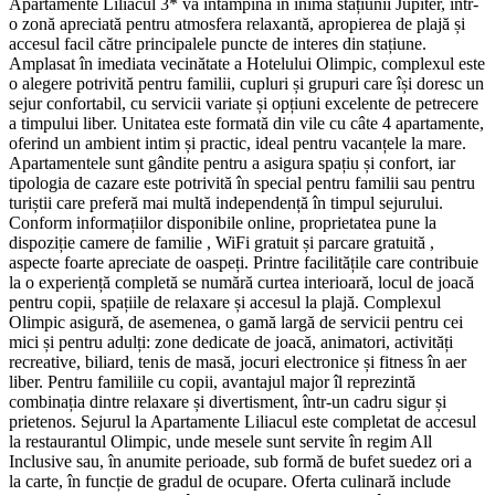
Apartamente Liliacul 3* vă întâmpină în inima stațiunii Jupiter, într-
o zonă apreciată pentru atmosfera relaxantă, apropierea de plajă și
accesul facil către principalele puncte de interes din stațiune.
Amplasat în imediata vecinătate a Hotelului Olimpic, complexul este
o alegere potrivită pentru familii, cupluri și grupuri care își doresc un
sejur confortabil, cu servicii variate și opțiuni excelente de petrecere
a timpului liber. Unitatea este formată din vile cu câte 4 apartamente,
oferind un ambient intim și practic, ideal pentru vacanțele la mare.
Apartamentele sunt gândite pentru a asigura spațiu și confort, iar
tipologia de cazare este potrivită în special pentru familii sau pentru
turiștii care preferă mai multă independență în timpul sejurului.
Conform informațiilor disponibile online, proprietatea pune la
dispoziție camere de familie , WiFi gratuit și parcare gratuită ,
aspecte foarte apreciate de oaspeți. Printre facilitățile care contribuie
la o experiență completă se numără curtea interioară, locul de joacă
pentru copii, spațiile de relaxare și accesul la plajă. Complexul
Olimpic asigură, de asemenea, o gamă largă de servicii pentru cei
mici și pentru adulți: zone dedicate de joacă, animatori, activități
recreative, biliard, tenis de masă, jocuri electronice și fitness în aer
liber. Pentru familiile cu copii, avantajul major îl reprezintă
combinația dintre relaxare și divertisment, într-un cadru sigur și
prietenos. Sejurul la Apartamente Liliacul este completat de accesul
la restaurantul Olimpic, unde mesele sunt servite în regim All
Inclusive sau, în anumite perioade, sub formă de bufet suedez ori a
la carte, în funcție de gradul de ocupare. Oferta culinară include