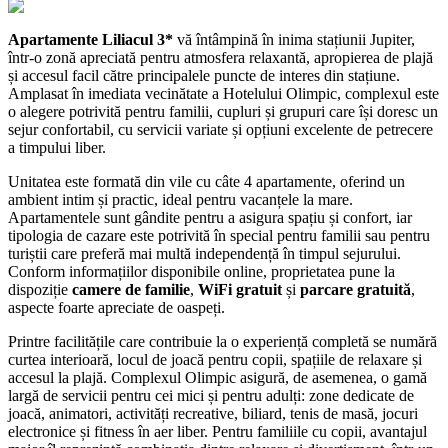
Apartamente Liliacul 3*
vă întâmpină în inima stațiunii Jupiter,
într-o zonă apreciată pentru atmosfera relaxantă, apropierea de plajă
și accesul facil către principalele puncte de interes din stațiune.
Amplasat în imediata vecinătate a Hotelului Olimpic, complexul este
o alegere potrivită pentru familii, cupluri și grupuri care își doresc un
sejur confortabil, cu servicii variate și opțiuni excelente de petrecere
a timpului liber.
Unitatea este formată din vile cu câte 4 apartamente, oferind un
ambient intim și practic, ideal pentru vacanțele la mare.
Apartamentele sunt gândite pentru a asigura spațiu și confort, iar
tipologia de cazare este potrivită în special pentru familii sau pentru
turiștii care preferă mai multă independență în timpul sejurului.
Conform informațiilor disponibile online, proprietatea pune la
dispoziție
camere de familie
,
WiFi gratuit
și
parcare gratuită
,
aspecte foarte apreciate de oaspeți.
Printre facilitățile care contribuie la o experiență completă se numără
curtea interioară, locul de joacă pentru copii, spațiile de relaxare și
accesul la plajă. Complexul Olimpic asigură, de asemenea, o gamă
largă de servicii pentru cei mici și pentru adulți: zone dedicate de
joacă, animatori, activități recreative, biliard, tenis de masă, jocuri
electronice și fitness în aer liber. Pentru familiile cu copii, avantajul