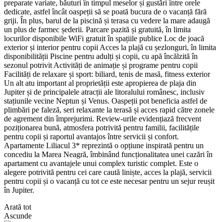
preparate variate, băuturi în timpul meselor și gustări între orele
dedicate, astfel încât oaspeții să se poată bucura de o vacanță fără
griji. În plus, barul de la piscină și terasa cu vedere la mare adaugă
un plus de farmec șederii. Parcare pazită și gratuită, în limita
locurilor disponibile WiFi gratuit în spațiile publice Loc de joacă
exterior și interior pentru copii Acces la plajă cu șezlonguri, în limita
disponibilității Piscine pentru adulți și copii, cu apă încălzită în
sezonul potrivit Activități de animație și programe pentru copii
Facilități de relaxare și sport: biliard, tenis de masă, fitness exterior
Un alt atu important al proprietății este apropierea de plaja din
Jupiter și de principalele atracții ale litoralului românesc, inclusiv
stațiunile vecine Neptun și Venus. Oaspeții pot beneficia astfel de
plimbări pe faleză, seri relaxante la terasă și acces rapid către zonele
de agrement din împrejurimi. Review-urile evidențiază frecvent
poziționarea bună, atmosfera potrivită pentru familii, facilitățile
pentru copii și raportul avantajos între servicii și confort.
Apartamente Liliacul 3* reprezintă o opțiune inspirată pentru un
concediu la Marea Neagră, îmbinând funcționalitatea unei cazări în
apartament cu avantajele unui complex turistic complet. Este o
alegere potrivită pentru cei care caută liniște, acces la plajă, servicii
pentru copii și o vacanță cu tot ce este necesar pentru un sejur reușit
în Jupiter.
Arată tot
Ascunde