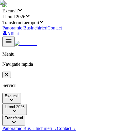
Excursii
Litoral 2026
Transferuri aeroport
Panoramic Bus
Inchirieri
Contact
Afiliat
Meniu
Navigatie rapida
Servicii
Excursii
Litoral 2026
Transferuri
Panoramic Bus
→
Inchirieri
→
Contact
→