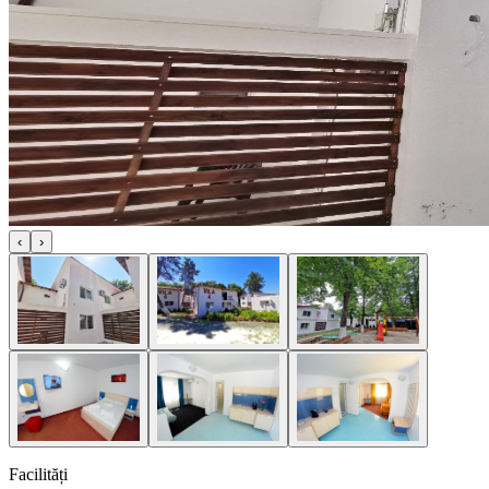
‹
›
Facilități