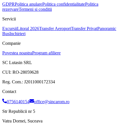
GDPR
Politica anulare
Politica confidentialitate
Politica
rezervare
Termeni si conditii
Servicii
Excursii
Litoral 2026
Transfer Aeroport
Transfer Privat
Panoramic
Bus
Inchirieri
Companie
Povestea noastra
Program afiliere
SC Lutasin SRL
CUI:
RO-28059628
Reg. Com.:
J2011000172334
Contact
0756140154
office@sincarom.ro
Str Republicii nr 5
Vatra Dornei, Suceava