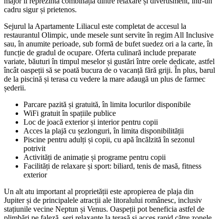
major îl reprezintă combinația dintre relaxare și divertisment, într-un
cadru sigur și prietenos.
Sejurul la Apartamente Liliacul este completat de accesul la
restaurantul Olimpic, unde mesele sunt servite în regim All Inclusive
sau, în anumite perioade, sub formă de bufet suedez ori a la carte, în
funcție de gradul de ocupare. Oferta culinară include preparate
variate, băuturi în timpul meselor și gustări între orele dedicate, astfel
încât oaspeții să se poată bucura de o vacanță fără griji. În plus, barul
de la piscină și terasa cu vedere la mare adaugă un plus de farmec
șederii.
Parcare pazită și gratuită, în limita locurilor disponibile
WiFi gratuit în spațiile publice
Loc de joacă exterior și interior pentru copii
Acces la plajă cu șezlonguri, în limita disponibilității
Piscine pentru adulți și copii, cu apă încălzită în sezonul
potrivit
Activități de animație și programe pentru copii
Facilități de relaxare și sport: biliard, tenis de masă, fitness
exterior
Un alt atu important al proprietății este apropierea de plaja din
Jupiter și de principalele atracții ale litoralului românesc, inclusiv
stațiunile vecine Neptun și Venus. Oaspeții pot beneficia astfel de
plimbări pe faleză, seri relaxante la terasă și acces rapid către zonele