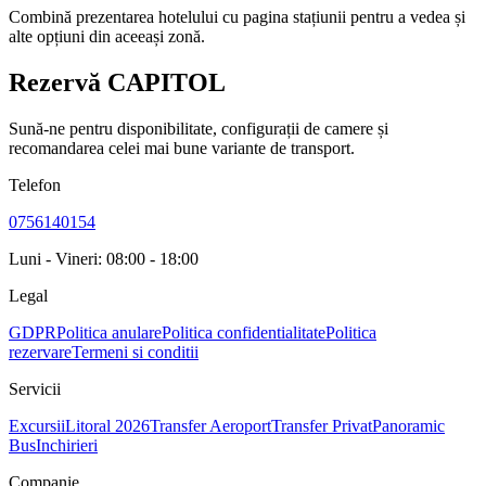
Combină prezentarea hotelului cu pagina stațiunii pentru a vedea și
alte opțiuni din aceeași zonă.
Rezervă CAPITOL
Sună-ne pentru disponibilitate, configurații de camere și
recomandarea celei mai bune variante de transport.
Telefon
0756140154
Luni - Vineri: 08:00 - 18:00
Legal
GDPR
Politica anulare
Politica confidentialitate
Politica
rezervare
Termeni si conditii
Servicii
Excursii
Litoral 2026
Transfer Aeroport
Transfer Privat
Panoramic
Bus
Inchirieri
Companie