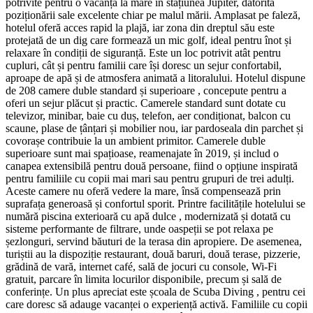
potrivite pentru o vacanță la mare în stațiunea Jupiter, datorită
poziționării sale excelente chiar pe malul mării. Amplasat pe faleză,
hotelul oferă acces rapid la plajă, iar zona din dreptul său este
protejată de un dig care formează un mic golf, ideal pentru înot și
relaxare în condiții de siguranță. Este un loc potrivit atât pentru
cupluri, cât și pentru familii care își doresc un sejur confortabil,
aproape de apă și de atmosfera animată a litoralului. Hotelul dispune
de 208 camere duble standard și superioare , concepute pentru a
oferi un sejur plăcut și practic. Camerele standard sunt dotate cu
televizor, minibar, baie cu duș, telefon, aer condiționat, balcon cu
scaune, plase de țânțari și mobilier nou, iar pardoseala din parchet și
covorașe contribuie la un ambient primitor. Camerele duble
superioare sunt mai spațioase, reamenajate în 2019, și includ o
canapea extensibilă pentru două persoane, fiind o opțiune inspirată
pentru familiile cu copii mai mari sau pentru grupuri de trei adulți.
Aceste camere nu oferă vedere la mare, însă compensează prin
suprafața generoasă și confortul sporit. Printre facilitățile hotelului se
numără piscina exterioară cu apă dulce , modernizată și dotată cu
sisteme performante de filtrare, unde oaspeții se pot relaxa pe
șezlonguri, servind băuturi de la terasa din apropiere. De asemenea,
turiștii au la dispoziție restaurant, două baruri, două terase, pizzerie,
grădină de vară, internet café, sală de jocuri cu console, Wi-Fi
gratuit, parcare în limita locurilor disponibile, precum și sală de
conferințe. Un plus apreciat este școala de Scuba Diving , pentru cei
care doresc să adauge vacanței o experiență activă. Familiile cu copii