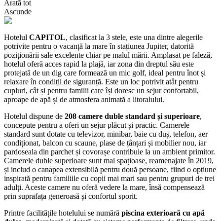
Arată tot
Ascunde
Hotelul
CAPITOL
, clasificat la 3 stele, este una dintre alegerile
potrivite pentru o vacanță la mare în stațiunea Jupiter, datorită
poziționării sale excelente chiar pe malul mării. Amplasat pe faleză,
hotelul oferă acces rapid la plajă, iar zona din dreptul său este
protejată de un dig care formează un mic golf, ideal pentru înot și
relaxare în condiții de siguranță. Este un loc potrivit atât pentru
cupluri, cât și pentru familii care își doresc un sejur confortabil,
aproape de apă și de atmosfera animată a litoralului.
Hotelul dispune de
208 camere duble standard și superioare
,
concepute pentru a oferi un sejur plăcut și practic. Camerele
standard sunt dotate cu televizor, minibar, baie cu duș, telefon, aer
condiționat, balcon cu scaune, plase de țânțari și mobilier nou, iar
pardoseala din parchet și covorașe contribuie la un ambient primitor.
Camerele duble superioare sunt mai spațioase, reamenajate în 2019,
și includ o canapea extensibilă pentru două persoane, fiind o opțiune
inspirată pentru familiile cu copii mai mari sau pentru grupuri de trei
adulți. Aceste camere nu oferă vedere la mare, însă compensează
prin suprafața generoasă și confortul sporit.
Printre facilitățile hotelului se numără
piscina exterioară cu apă