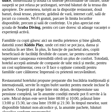
dulce
, modernizată și dotată cu sisteme performante de filtrare, unde
oaspeții se pot relaxa pe șezlonguri, servind băuturi de la terasa din
apropiere. De asemenea, turiștii au la dispoziție restaurant, două
baruri, două terase, pizzerie, grădină de vară, internet café, sală de
jocuri cu console, Wi-Fi gratuit, parcare în limita locurilor
disponibile, precum și sală de conferințe. Un plus apreciat este
școala de
Scuba Diving
, pentru cei care doresc să adauge vacanței o
experiență activă.
Familiile cu copii găsesc aici un mediu prietenos și bine gândit,
datorită zonei
Kiddo Play
, unde cei mici se pot juca, dansa și
socializa în aer liber. În plus, în funcție de pachetul ales, copiii
beneficiază de facilități flexibile de cazare, iar pentru camerele
superioare canapeaua extensibilă oferă un plus de confort. Totodată,
hotelul acceptă animale de companie de talie mică și medie, pentru
un cost suplimentar, ceea ce îl face o opțiune comodă pentru
familiile care călătoresc împreună cu prietenii necuvântători.
Restaurantul hotelului propune preparate din bucătăria tradițională și
internațională, servite în regim bufet suedez pentru mesele incluse în
pachete. Oaspeții pot alege între mic dejun, demipensiune sau
pensiune completă, iar în anumite condiții mesele pot fi servite à la
carte. Micul dejun este servit între 08:00 și 10:00, prânzul între
13:00 și 15:30, iar cina între 19:00 și 21:30. În timpul meselor, sunt
disponibile băuturi non-alcoolice și, la anumite pachete, băuturi
alcoolice conform programului.