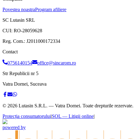
Povestea noastra
Program afiliere
SC Lutasin SRL
CUI:
RO-28059628
Reg. Com.:
J2011000172334
Contact
0756140154
office@sincarom.ro
Str Republicii nr 5
Vatra Dornei, Suceava
©
2026
Lutasin S.R.L. — Vatra Dornei. Toate drepturile rezervate.
Protecția consumatorului
|
SOL — Litigii online
|
powered by