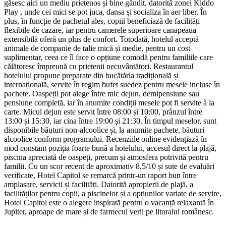
găsesc aici un mediu prietenos și bine gândit, datorită zonei Kiddo
Play , unde cei mici se pot juca, dansa și socializa în aer liber. În
plus, în funcție de pachetul ales, copiii beneficiază de facilități
flexibile de cazare, iar pentru camerele superioare canapeaua
extensibilă oferă un plus de confort. Totodată, hotelul acceptă
animale de companie de talie mică și medie, pentru un cost
suplimentar, ceea ce îl face o opțiune comodă pentru familiile care
călătoresc împreună cu prietenii necuvântători. Restaurantul
hotelului propune preparate din bucătăria tradițională și
internațională, servite în regim bufet suedez pentru mesele incluse în
pachete. Oaspeții pot alege între mic dejun, demipensiune sau
pensiune completă, iar în anumite condiții mesele pot fi servite à la
carte. Micul dejun este servit între 08:00 și 10:00, prânzul între
13:00 și 15:30, iar cina între 19:00 și 21:30. În timpul meselor, sunt
disponibile băuturi non-alcoolice și, la anumite pachete, băuturi
alcoolice conform programului. Recenziile online evidențiază în
mod constant poziția foarte bună a hotelului, accesul direct la plajă,
piscina apreciată de oaspeți, precum și atmosfera potrivită pentru
familii. Cu un scor recent de aproximativ 8,5/10 și sute de evaluări
verificate, Hotel Capitol se remarcă printr-un raport bun între
amplasare, servicii și facilități. Datorită apropierii de plajă, a
facilităților pentru copii, a piscinelor și a opțiunilor variate de servire,
Hotel Capitol este o alegere inspirată pentru o vacanță relaxantă în
Jupiter, aproape de mare și de farmecul verii pe litoralul românesc.