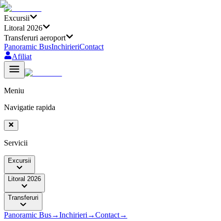
Excursii
Litoral 2026
Transferuri aeroport
Panoramic Bus
Inchirieri
Contact
Afiliat
Meniu
Navigatie rapida
Servicii
Excursii
Litoral 2026
Transferuri
Panoramic Bus
→
Inchirieri
→
Contact
→