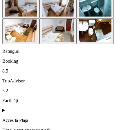
Ratinguri
Booking
8.5
TripAdvisor
3.2
Facilități
Acces la Plajă