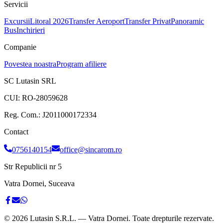
Servicii
Excursii
Litoral 2026
Transfer Aeroport
Transfer Privat
Panoramic
Bus
Inchirieri
Companie
Povestea noastra
Program afiliere
SC Lutasin SRL
CUI:
RO-28059628
Reg. Com.:
J2011000172334
Contact
0756140154
office@sincarom.ro
Str Republicii nr 5
Vatra Dornei, Suceava
©
2026
Lutasin S.R.L. — Vatra Dornei. Toate drepturile rezervate.