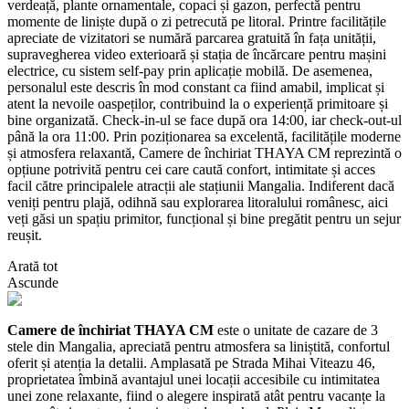
verdeață, plante ornamentale, copaci și gazon, perfectă pentru
momente de liniște după o zi petrecută pe litoral. Printre facilitățile
apreciate de vizitatori se numără parcarea gratuită în fața unității,
supravegherea video exterioară și stația de încărcare pentru mașini
electrice, cu sistem self-pay prin aplicație mobilă. De asemenea,
personalul este descris în mod constant ca fiind amabil, implicat și
atent la nevoile oaspeților, contribuind la o experiență primitoare și
bine organizată. Check-in-ul se face după ora 14:00, iar check-out-ul
până la ora 11:00. Prin poziționarea sa excelentă, facilitățile moderne
și atmosfera relaxantă, Camere de închiriat THAYA CM reprezintă o
opțiune potrivită pentru cei care caută confort, intimitate și acces
facil către principalele atracții ale stațiunii Mangalia. Indiferent dacă
veniți pentru plajă, odihnă sau explorarea litoralului românesc, aici
veți găsi un spațiu primitor, funcțional și bine pregătit pentru un sejur
reușit.
Arată tot
Ascunde
Camere de închiriat THAYA CM
este o unitate de cazare de 3
stele din Mangalia, apreciată pentru atmosfera sa liniștită, confortul
oferit și atenția la detalii. Amplasată pe Strada Mihai Viteazu 46,
proprietatea îmbină avantajul unei locații accesibile cu intimitatea
unei zone relaxante, fiind o alegere inspirată atât pentru vacanțe la