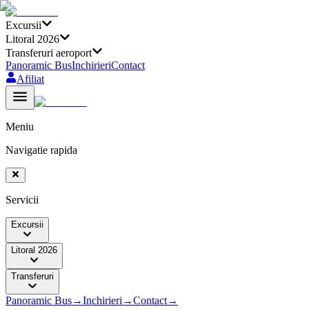
Excursii
Litoral 2026
Transferuri aeroport
Panoramic Bus
Inchirieri
Contact
Afiliat
Meniu
Navigatie rapida
Servicii
Excursii
Litoral 2026
Transferuri
Panoramic Bus
→
Inchirieri
→
Contact
→