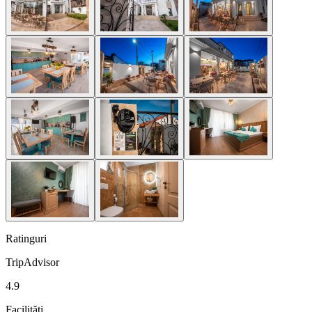
Ratinguri
TripAdvisor
4.9
Facilități