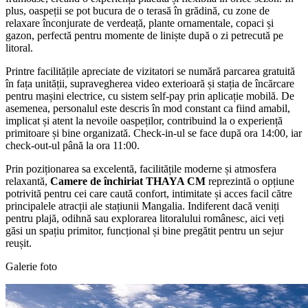
plus, oaspeții se pot bucura de o terasă în grădină, cu zone de
relaxare înconjurate de verdeață, plante ornamentale, copaci și
gazon, perfectă pentru momente de liniște după o zi petrecută pe
litoral.
Printre facilitățile apreciate de vizitatori se numără parcarea gratuită
în fața unității, supravegherea video exterioară și stația de încărcare
pentru mașini electrice, cu sistem self-pay prin aplicație mobilă. De
asemenea, personalul este descris în mod constant ca fiind amabil,
implicat și atent la nevoile oaspeților, contribuind la o experiență
primitoare și bine organizată. Check-in-ul se face după ora 14:00, iar
check-out-ul până la ora 11:00.
Prin poziționarea sa excelentă, facilitățile moderne și atmosfera
relaxantă,
Camere de închiriat THAYA CM
reprezintă o opțiune
potrivită pentru cei care caută confort, intimitate și acces facil către
principalele atracții ale stațiunii Mangalia. Indiferent dacă veniți
pentru plajă, odihnă sau explorarea litoralului românesc, aici veți
găsi un spațiu primitor, funcțional și bine pregătit pentru un sejur
reușit.
Galerie foto