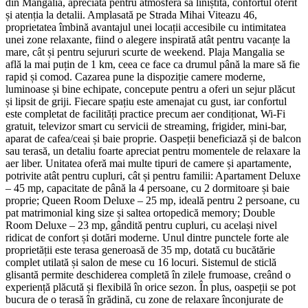
din Mangalia, apreciată pentru atmosfera sa liniștită, confortul oferit
și atenția la detalii. Amplasată pe Strada Mihai Viteazu 46,
proprietatea îmbină avantajul unei locații accesibile cu intimitatea
unei zone relaxante, fiind o alegere inspirată atât pentru vacanțe la
mare, cât și pentru sejururi scurte de weekend. Plaja Mangalia se
află la mai puțin de 1 km, ceea ce face ca drumul până la mare să fie
rapid și comod. Cazarea pune la dispoziție camere moderne,
luminoase și bine echipate, concepute pentru a oferi un sejur plăcut
și lipsit de griji. Fiecare spațiu este amenajat cu gust, iar confortul
este completat de facilități practice precum aer condiționat, Wi‑Fi
gratuit, televizor smart cu servicii de streaming, frigider, mini-bar,
aparat de cafea/ceai și baie proprie. Oaspeții beneficiază și de balcon
sau terasă, un detaliu foarte apreciat pentru momentele de relaxare la
aer liber. Unitatea oferă mai multe tipuri de camere și apartamente,
potrivite atât pentru cupluri, cât și pentru familii: Apartament Deluxe
– 45 mp, capacitate de până la 4 persoane, cu 2 dormitoare și baie
proprie; Queen Room Deluxe – 25 mp, ideală pentru 2 persoane, cu
pat matrimonial king size și saltea ortopedică memory; Double
Room Deluxe – 23 mp, gândită pentru cupluri, cu același nivel
ridicat de confort și dotări moderne. Unul dintre punctele forte ale
proprietății este terasa generoasă de 35 mp, dotată cu bucătărie
complet utilată și salon de mese cu 16 locuri. Sistemul de sticlă
glisantă permite deschiderea completă în zilele frumoase, creând o
experiență plăcută și flexibilă în orice sezon. În plus, oaspeții se pot
bucura de o terasă în grădină, cu zone de relaxare înconjurate de