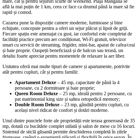
mare, cât și pentru sejururi scurte de weekend. Plaja Mangalia se
află la mai puțin de 1 km, ceea ce face ca drumul până la mare să fie
rapid și comod.
Cazarea pune la dispoziție camere moderne, luminoase și bine
echipate, concepute pentru a oferi un sejur plăcut și lipsit de griji.
Fiecare spațiu este amenajat cu gust, iar confortul este completat de
facilități practice precum aer condiționat, Wi‑Fi gratuit, televizor
smart cu servicii de streaming, frigider, mini-bar, aparat de cafea/ceai
și baie proprie. Oaspeții beneficiază și de balcon sau terasă, un
detaliu foarte apreciat pentru momentele de relaxare la aer liber.
Unitatea oferă mai multe tipuri de camere și apartamente, potrivite
atât pentru cupluri, cât și pentru familii:
Apartament Deluxe
– 45 mp, capacitate de până la 4
persoane, cu 2 dormitoare și baie proprie;
Queen Room Deluxe
– 25 mp, ideală pentru 2 persoane, cu
pat matrimonial king size și saltea ortopedică memory;
Double Room Deluxe
– 23 mp, gândită pentru cupluri, cu
același nivel ridicat de confort și dotări moderne.
Unul dintre punctele forte ale proprietății este terasa generoasă de 35
mp, dotată cu bucătărie complet utilată și salon de mese cu 16 locuri.
Sistemul de sticlă glisantă permite deschiderea completă în zilele
frumoase, creând o experiență plăcută și flexibilă în orice sezon. În