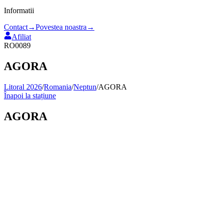
Informatii
Contact
→
Povestea noastra
→
Afiliat
RO0089
AGORA
Litoral 2026
/
Romania
/
Neptun
/
AGORA
Înapoi la stațiune
AGORA