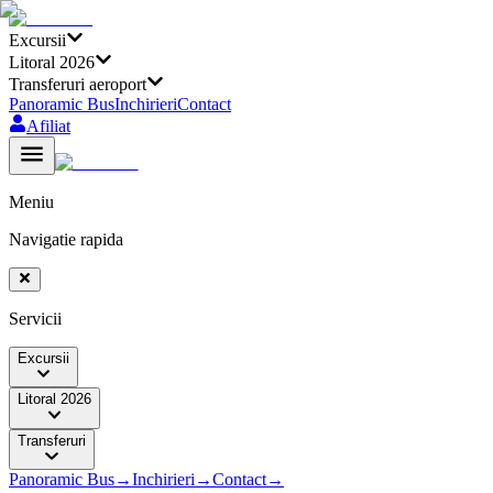
Excursii
Litoral 2026
Transferuri aeroport
Panoramic Bus
Inchirieri
Contact
Afiliat
Meniu
Navigatie rapida
Servicii
Excursii
Litoral 2026
Transferuri
Panoramic Bus
→
Inchirieri
→
Contact
→