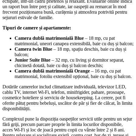
echipate, într-un cadru prietenos și relaxant. Evaluările online indică
un raport bun între preț și calitate, iar oaspeții au remarcat în mod
frecvent poziționarea bună, curățenia și atmosfera potrivită pentru
sejururi estivale de familie.
Tipuri de camere și apartamente:
Camera dublă matrimonială Blue
– 18 mp, cu pat
matrimonial, uneori canapea extensibilă, baie cu duș și balcon;
Camera twin Blue
– 18 mp, spațiu deschis, baie cu duș și
balcon;
Junior Suite Blue
– 32 mp, cu living și dormitor separat,
chicinetă dotată, baie cu duș și balcon deschis;
Camera dublă matrimonială Orange
– 16 mp, cu pat
matrimonial, fotoliu extensibil opțional, baie cu duș și balcon.
Dotările camerelor includ climatizare individuală, televizor LED,
cablu TV, internet Wi‑Fi, telefon, minifrigider, pahare, prosoape,
cosmetice hoteliere și serviciu de housekeeping. La cerere, pot fi
oferite pătuț pentru bebeluși, uscător de păr și fier de călcat, în limita
disponibilității.
Complexul pune la dispoziția oaspeților servicii utile pentru un sejur
fără griji, precum parcare proprie în limita locurilor disponibile,
acces Wi‑Fi și loc de joacă pentru copii cu vârste între 2 și 8 ani.
Pentru relaxare și socializare există, contra cost, bar de zi, terase și