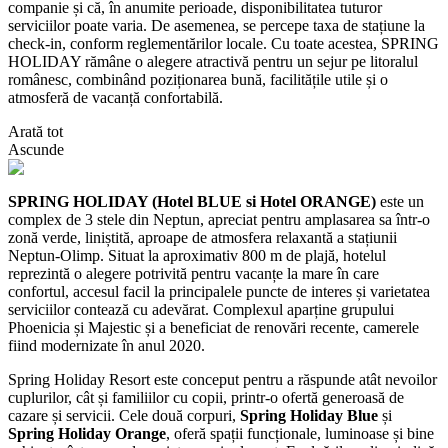
companie și că, în anumite perioade, disponibilitatea tuturor
serviciilor poate varia. De asemenea, se percepe taxa de stațiune la
check-in, conform reglementărilor locale. Cu toate acestea, SPRING
HOLIDAY rămâne o alegere atractivă pentru un sejur pe litoralul
românesc, combinând poziționarea bună, facilitățile utile și o
atmosferă de vacanță confortabilă.
Arată tot
Ascunde
SPRING HOLIDAY (Hotel BLUE si Hotel ORANGE)
este un
complex de 3 stele din Neptun, apreciat pentru amplasarea sa într-o
zonă verde, liniștită, aproape de atmosfera relaxantă a stațiunii
Neptun-Olimp. Situat la aproximativ 800 m de plajă, hotelul
reprezintă o alegere potrivită pentru vacanțe la mare în care
confortul, accesul facil la principalele puncte de interes și varietatea
serviciilor contează cu adevărat. Complexul aparține grupului
Phoenicia și Majestic și a beneficiat de renovări recente, camerele
fiind modernizate în anul 2020.
Spring Holiday Resort este conceput pentru a răspunde atât nevoilor
cuplurilor, cât și familiilor cu copii, printr-o ofertă generoasă de
cazare și servicii. Cele două corpuri,
Spring Holiday Blue
și
Spring Holiday Orange
, oferă spații funcționale, luminoase și bine