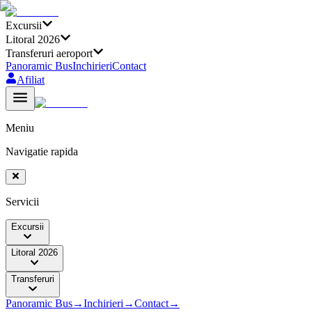
Excursii
Litoral 2026
Transferuri aeroport
Panoramic Bus
Inchirieri
Contact
Afiliat
Meniu
Navigatie rapida
Servicii
Excursii
Litoral 2026
Transferuri
Panoramic Bus
→
Inchirieri
→
Contact
→