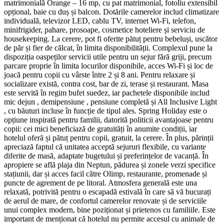
matrimonială Orange – 16 mp, cu pat matrimonial, fotoliu extensibil
opțional, baie cu duș și balcon. Dotările camerelor includ climatizare
individuală, televizor LED, cablu TV, internet Wi‑Fi, telefon,
minifrigider, pahare, prosoape, cosmetice hoteliere și serviciu de
housekeeping. La cerere, pot fi oferite pătuț pentru bebeluși, uscător
de păr și fier de călcat, în limita disponibilității. Complexul pune la
dispoziția oaspeților servicii utile pentru un sejur fără griji, precum
parcare proprie în limita locurilor disponibile, acces Wi‑Fi și loc de
joacă pentru copii cu vârste între 2 și 8 ani. Pentru relaxare și
socializare există, contra cost, bar de zi, terase și restaurant. Masa
este servită în regim bufet suedez, iar pachetele disponibile includ
mic dejun , demipensiune , pensiune completă și All Inclusive Light
, cu băuturi incluse în funcție de tipul ales. Spring Holiday este o
opțiune inspirată pentru familii, datorită politicii avantajoase pentru
copii: cei mici beneficiază de gratuități în anumite condiții, iar
hotelul oferă și pătuț pentru copii, gratuit, la cerere. În plus, părinții
apreciază faptul că unitatea acceptă sejururi flexibile, cu variante
diferite de masă, adaptate bugetului și preferințelor de vacanță. În
apropiere se află plaja din Neptun, pădurea și zonele verzi specifice
stațiunii, dar și acces facil către Olimp, restaurante, promenade și
puncte de agrement de pe litoral. Atmosfera generală este una
relaxată, potrivită pentru o escapadă estivală în care să vă bucurați
de aerul de mare, de confortul camerelor renovate și de serviciile
unui complex modern, bine poziționat și prietenos cu familiile. Este
important de menționat că hotelul nu permite accesul cu animale de