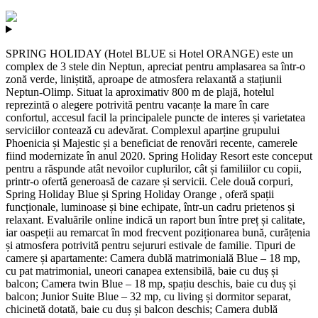
SPRING HOLIDAY (Hotel BLUE si Hotel ORANGE) este un
complex de 3 stele din Neptun, apreciat pentru amplasarea sa într-o
zonă verde, liniștită, aproape de atmosfera relaxantă a stațiunii
Neptun-Olimp. Situat la aproximativ 800 m de plajă, hotelul
reprezintă o alegere potrivită pentru vacanțe la mare în care
confortul, accesul facil la principalele puncte de interes și varietatea
serviciilor contează cu adevărat. Complexul aparține grupului
Phoenicia și Majestic și a beneficiat de renovări recente, camerele
fiind modernizate în anul 2020. Spring Holiday Resort este conceput
pentru a răspunde atât nevoilor cuplurilor, cât și familiilor cu copii,
printr-o ofertă generoasă de cazare și servicii. Cele două corpuri,
Spring Holiday Blue și Spring Holiday Orange , oferă spații
funcționale, luminoase și bine echipate, într-un cadru prietenos și
relaxant. Evaluările online indică un raport bun între preț și calitate,
iar oaspeții au remarcat în mod frecvent poziționarea bună, curățenia
și atmosfera potrivită pentru sejururi estivale de familie. Tipuri de
camere și apartamente: Camera dublă matrimonială Blue – 18 mp,
cu pat matrimonial, uneori canapea extensibilă, baie cu duș și
balcon; Camera twin Blue – 18 mp, spațiu deschis, baie cu duș și
balcon; Junior Suite Blue – 32 mp, cu living și dormitor separat,
chicinetă dotată, baie cu duș și balcon deschis; Camera dublă