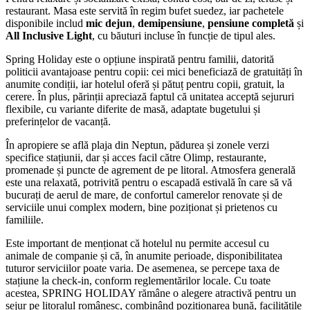
restaurant. Masa este servită în regim bufet suedez, iar pachetele
disponibile includ
mic dejun
,
demipensiune
,
pensiune completă
și
All Inclusive Light
, cu băuturi incluse în funcție de tipul ales.
Spring Holiday este o opțiune inspirată pentru familii, datorită
politicii avantajoase pentru copii: cei mici beneficiază de gratuități în
anumite condiții, iar hotelul oferă și pătuț pentru copii, gratuit, la
cerere. În plus, părinții apreciază faptul că unitatea acceptă sejururi
flexibile, cu variante diferite de masă, adaptate bugetului și
preferințelor de vacanță.
În apropiere se află plaja din Neptun, pădurea și zonele verzi
specifice stațiunii, dar și acces facil către Olimp, restaurante,
promenade și puncte de agrement de pe litoral. Atmosfera generală
este una relaxată, potrivită pentru o escapadă estivală în care să vă
bucurați de aerul de mare, de confortul camerelor renovate și de
serviciile unui complex modern, bine poziționat și prietenos cu
familiile.
Este important de menționat că hotelul nu permite accesul cu
animale de companie și că, în anumite perioade, disponibilitatea
tuturor serviciilor poate varia. De asemenea, se percepe taxa de
stațiune la check-in, conform reglementărilor locale. Cu toate
acestea, SPRING HOLIDAY rămâne o alegere atractivă pentru un
sejur pe litoralul românesc, combinând poziționarea bună, facilitățile