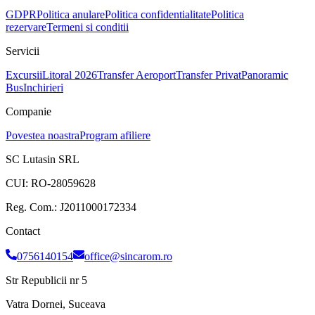
GDPR
Politica anulare
Politica confidentialitate
Politica
rezervare
Termeni si conditii
Servicii
Excursii
Litoral 2026
Transfer Aeroport
Transfer Privat
Panoramic
Bus
Inchirieri
Companie
Povestea noastra
Program afiliere
SC Lutasin SRL
CUI:
RO-28059628
Reg. Com.:
J2011000172334
Contact
0756140154
office@sincarom.ro
Str Republicii nr 5
Vatra Dornei, Suceava