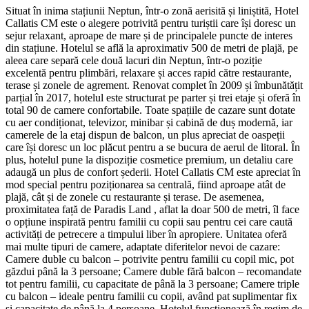
Situat în inima stațiunii Neptun, într-o zonă aerisită și liniștită, Hotel
Callatis CM este o alegere potrivită pentru turiștii care își doresc un
sejur relaxant, aproape de mare și de principalele puncte de interes
din stațiune. Hotelul se află la aproximativ 500 de metri de plajă, pe
aleea care separă cele două lacuri din Neptun, într-o poziție
excelentă pentru plimbări, relaxare și acces rapid către restaurante,
terase și zonele de agrement. Renovat complet în 2009 și îmbunătățit
parțial în 2017, hotelul este structurat pe parter și trei etaje și oferă în
total 90 de camere confortabile. Toate spațiile de cazare sunt dotate
cu aer condiționat, televizor, minibar și cabină de duș modernă, iar
camerele de la etaj dispun de balcon, un plus apreciat de oaspeții
care își doresc un loc plăcut pentru a se bucura de aerul de litoral. În
plus, hotelul pune la dispoziție cosmetice premium, un detaliu care
adaugă un plus de confort șederii. Hotel Callatis CM este apreciat în
mod special pentru poziționarea sa centrală, fiind aproape atât de
plajă, cât și de zonele cu restaurante și terase. De asemenea,
proximitatea față de Paradis Land , aflat la doar 500 de metri, îl face
o opțiune inspirată pentru familii cu copii sau pentru cei care caută
activități de petrecere a timpului liber în apropiere. Unitatea oferă
mai multe tipuri de camere, adaptate diferitelor nevoi de cazare:
Camere duble cu balcon – potrivite pentru familii cu copil mic, pot
găzdui până la 3 persoane; Camere duble fără balcon – recomandate
tot pentru familii, cu capacitate de până la 3 persoane; Camere triple
cu balcon – ideale pentru familii cu copii, având pat suplimentar fix
și capacitate de până la 4 persoane. Hotelul funcționează în regim de