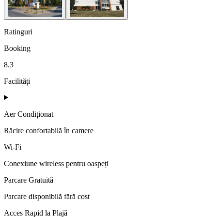
Ratinguri
Booking
8.3
Facilități
Aer Condiționat
Răcire confortabilă în camere
Wi‑Fi
Conexiune wireless pentru oaspeți
Parcare Gratuită
Parcare disponibilă fără cost
Acces Rapid la Plajă