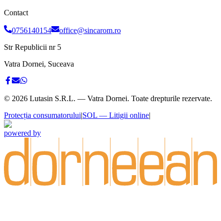
Contact
0756140154
office@sincarom.ro
Str Republicii nr 5
Vatra Dornei, Suceava
©
2026
Lutasin S.R.L. — Vatra Dornei. Toate drepturile rezervate.
Protecția consumatorului
|
SOL — Litigii online
|
powered by