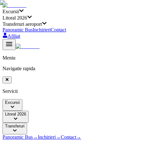
Excursii
Litoral 2026
Transferuri aeroport
Panoramic Bus
Inchirieri
Contact
Afiliat
Meniu
Navigatie rapida
Servicii
Excursii
Litoral 2026
Transferuri
Panoramic Bus
→
Inchirieri
→
Contact
→