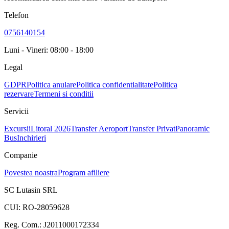
Telefon
0756140154
Luni - Vineri: 08:00 - 18:00
Legal
GDPR
Politica anulare
Politica confidentialitate
Politica
rezervare
Termeni si conditii
Servicii
Excursii
Litoral 2026
Transfer Aeroport
Transfer Privat
Panoramic
Bus
Inchirieri
Companie
Povestea noastra
Program afiliere
SC Lutasin SRL
CUI:
RO-28059628
Reg. Com.:
J2011000172334