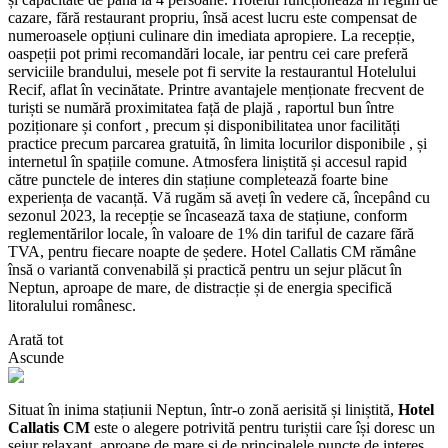
cazare, fără restaurant propriu, însă acest lucru este compensat de
numeroasele opțiuni culinare din imediata apropiere. La recepție,
oaspeții pot primi recomandări locale, iar pentru cei care preferă
serviciile brandului, mesele pot fi servite la restaurantul Hotelului
Recif, aflat în vecinătate. Printre avantajele menționate frecvent de
turiști se numără proximitatea față de plajă , raportul bun între
poziționare și confort , precum și disponibilitatea unor facilități
practice precum parcarea gratuită, în limita locurilor disponibile , și
internetul în spațiile comune. Atmosfera liniștită și accesul rapid
către punctele de interes din stațiune completează foarte bine
experiența de vacanță. Vă rugăm să aveți în vedere că, începând cu
sezonul 2023, la recepție se încasează taxa de stațiune, conform
reglementărilor locale, în valoare de 1% din tariful de cazare fără
TVA, pentru fiecare noapte de ședere. Hotel Callatis CM rămâne
însă o variantă convenabilă și practică pentru un sejur plăcut în
Neptun, aproape de mare, de distracție și de energia specifică
litoralului românesc.
Arată tot
Ascunde
Situat în inima stațiunii Neptun, într-o zonă aerisită și liniștită,
Hotel
Callatis CM
este o alegere potrivită pentru turiștii care își doresc un
sejur relaxant, aproape de mare și de principalele puncte de interes