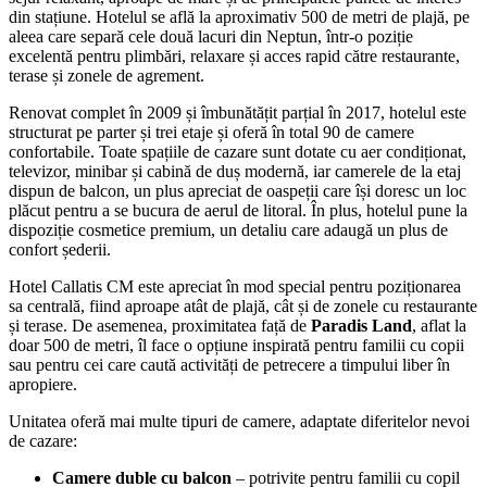
din stațiune. Hotelul se află la aproximativ 500 de metri de plajă, pe
aleea care separă cele două lacuri din Neptun, într-o poziție
excelentă pentru plimbări, relaxare și acces rapid către restaurante,
terase și zonele de agrement.
Renovat complet în 2009 și îmbunătățit parțial în 2017, hotelul este
structurat pe parter și trei etaje și oferă în total 90 de camere
confortabile. Toate spațiile de cazare sunt dotate cu aer condiționat,
televizor, minibar și cabină de duș modernă, iar camerele de la etaj
dispun de balcon, un plus apreciat de oaspeții care își doresc un loc
plăcut pentru a se bucura de aerul de litoral. În plus, hotelul pune la
dispoziție cosmetice premium, un detaliu care adaugă un plus de
confort șederii.
Hotel Callatis CM este apreciat în mod special pentru poziționarea
sa centrală, fiind aproape atât de plajă, cât și de zonele cu restaurante
și terase. De asemenea, proximitatea față de
Paradis Land
, aflat la
doar 500 de metri, îl face o opțiune inspirată pentru familii cu copii
sau pentru cei care caută activități de petrecere a timpului liber în
apropiere.
Unitatea oferă mai multe tipuri de camere, adaptate diferitelor nevoi
de cazare:
Camere duble cu balcon
– potrivite pentru familii cu copil