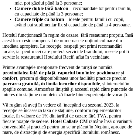
mic, pot găzdui până la 3 persoane;
Camere duble fără balcon
– recomandate tot pentru familii,
cu capacitate de până la 3 persoane;
Camere triple cu balcon
– ideale pentru familii cu copii,
având pat suplimentar fix și capacitate de până la 4 persoane.
Hotelul funcționează în regim de cazare, fără restaurant propriu, însă
acest lucru este compensat de numeroasele opțiuni culinare din
imediata apropiere. La recepție, oaspeții pot primi recomandări
locale, iar pentru cei care preferă serviciile brandului, mesele pot fi
servite la restaurantul Hotelului Recif, aflat în vecinătate.
Printre avantajele menționate frecvent de turiști se numără
proximitatea față de plajă
,
raportul bun între poziționare și
confort
, precum și disponibilitatea unor facilități practice precum
parcarea gratuită, în limita locurilor disponibile
, și internetul în
spațiile comune. Atmosfera liniștită și accesul rapid către punctele de
interes din stațiune completează foarte bine experiența de vacanță.
Vă rugăm să aveți în vedere că, începând cu sezonul 2023, la
recepție se încasează taxa de stațiune, conform reglementărilor
locale, în valoare de 1% din tariful de cazare fără TVA, pentru
fiecare noapte de ședere.
Hotel Callatis CM
rămâne însă o variantă
convenabilă și practică pentru un sejur plăcut în Neptun, aproape de
mare, de distracție și de energia specifică litoralului românesc.