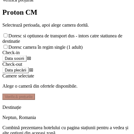
Proton CM
Selectează perioada, apoi alege camera dorită.
Doresc si optiunea de transport dus - intors catre statiunea de
destinatie
Doresc camera în regim single (1 adult)
Check-in
📅
Data sosirii
Check-out
📅
Data plecării
Camere selectate
Alege o cameră din ofertele disponibile.
Verifică prețurile
Destinație
Neptun
,
Romania
Combină prezentarea hotelului cu pagina stațiunii pentru a vedea și
alte opțiuni din aceeași zonă.