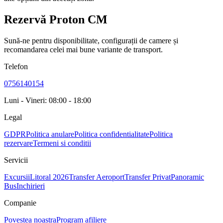
Rezervă Proton CM
Sună-ne pentru disponibilitate, configurații de camere și
recomandarea celei mai bune variante de transport.
Telefon
0756140154
Luni - Vineri: 08:00 - 18:00
Legal
GDPR
Politica anulare
Politica confidentialitate
Politica
rezervare
Termeni si conditii
Servicii
Excursii
Litoral 2026
Transfer Aeroport
Transfer Privat
Panoramic
Bus
Inchirieri
Companie
Povestea noastra
Program afiliere