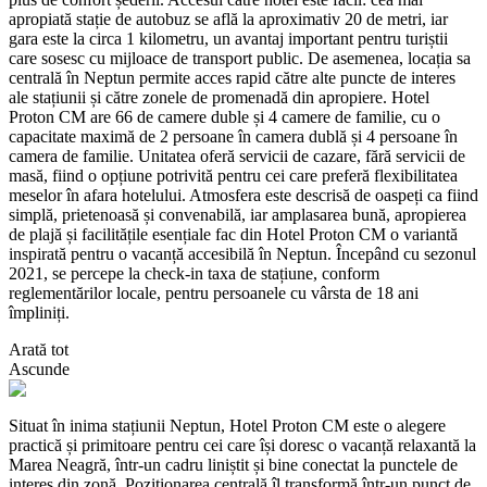
apropiată stație de autobuz se află la aproximativ 20 de metri, iar
gara este la circa 1 kilometru, un avantaj important pentru turiștii
care sosesc cu mijloace de transport public. De asemenea, locația sa
centrală în Neptun permite acces rapid către alte puncte de interes
ale stațiunii și către zonele de promenadă din apropiere. Hotel
Proton CM are 66 de camere duble și 4 camere de familie, cu o
capacitate maximă de 2 persoane în camera dublă și 4 persoane în
camera de familie. Unitatea oferă servicii de cazare, fără servicii de
masă, fiind o opțiune potrivită pentru cei care preferă flexibilitatea
meselor în afara hotelului. Atmosfera este descrisă de oaspeți ca fiind
simplă, prietenoasă și convenabilă, iar amplasarea bună, apropierea
de plajă și facilitățile esențiale fac din Hotel Proton CM o variantă
inspirată pentru o vacanță accesibilă în Neptun. Începând cu sezonul
2021, se percepe la check-in taxa de stațiune, conform
reglementărilor locale, pentru persoanele cu vârsta de 18 ani
împliniți.
Arată tot
Ascunde
Situat în inima stațiunii Neptun, Hotel Proton CM este o alegere
practică și primitoare pentru cei care își doresc o vacanță relaxantă la
Marea Neagră, într-un cadru liniștit și bine conectat la punctele de
interes din zonă. Poziționarea centrală îl transformă într-un punct de