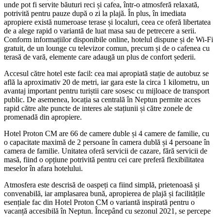
unde pot fi servite băuturi reci și cafea, într-o atmosferă relaxată,
potrivită pentru pauze după o zi la plajă. În plus, în imediata
apropiere există numeroase terase și localuri, ceea ce oferă libertatea
de a alege rapid o variantă de luat masa sau de petrecere a serii.
Conform informațiilor disponibile online, hotelul dispune și de Wi-Fi
gratuit, de un lounge cu televizor comun, precum și de o cafenea cu
terasă de vară, elemente care adaugă un plus de confort șederii.
Accesul către hotel este facil: cea mai apropiată stație de autobuz se
află la aproximativ 20 de metri, iar gara este la circa 1 kilometru, un
avantaj important pentru turiștii care sosesc cu mijloace de transport
public. De asemenea, locația sa centrală în Neptun permite acces
rapid către alte puncte de interes ale stațiunii și către zonele de
promenadă din apropiere.
Hotel Proton CM are 66 de camere duble și 4 camere de familie, cu
o capacitate maximă de 2 persoane în camera dublă și 4 persoane în
camera de familie. Unitatea oferă servicii de cazare, fără servicii de
masă, fiind o opțiune potrivită pentru cei care preferă flexibilitatea
meselor în afara hotelului.
Atmosfera este descrisă de oaspeți ca fiind simplă, prietenoasă și
convenabilă, iar amplasarea bună, apropierea de plajă și facilitățile
esențiale fac din Hotel Proton CM o variantă inspirată pentru o
vacanță accesibilă în Neptun. Începând cu sezonul 2021, se percepe