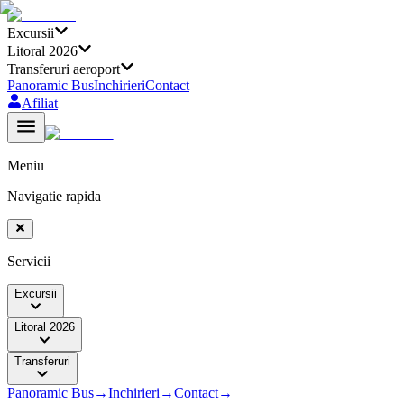
Excursii
Litoral 2026
Transferuri aeroport
Panoramic Bus
Inchirieri
Contact
Afiliat
Meniu
Navigatie rapida
Servicii
Excursii
Litoral 2026
Transferuri
Panoramic Bus
→
Inchirieri
→
Contact
→