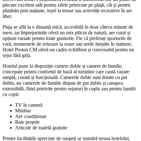
plecare excelent atât pentru zilele petrecute pe plajă, cât și pentru
plimbări prin stațiune, ieșiri la terase sau activități recreative în aer
liber.
Plaja se află la o distanță mică, accesibilă în doar câteva minute de
mers, iar împrejurimile oferă un mix plăcut de natură, aer curat și
opțiuni variate pentru toate gusturile. Fie că preferați sporturile de
vară, momentele de relaxare la soare sau serile liniștite în stațiune,
Hotel Proton CM oferă un cadru echilibrat și convenabil pentru un
sejur fără griji.
Hotelul pune la dispoziție camere duble și camere de familie,
concepute pentru confortul de bază al turiștilor care caută cazare
simplă, curată și funcțională. Camerele duble sunt dotate cu pat
dublu, iar camerele de familie dispun de pat dublu și canapea
extensibilă, fiind potrivite pentru sejururi în cuplu sau pentru familii
cu copii.
TV în cameră
Minibar
Aer condiționat
Baie proprie
Articole de toaletă gratuite
Printre facilitățile apreciate de oaspeți se numără terasa hotelului,