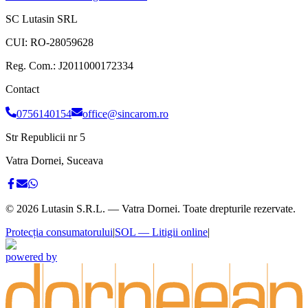
SC Lutasin SRL
CUI:
RO-28059628
Reg. Com.:
J2011000172334
Contact
0756140154
office@sincarom.ro
Str Republicii nr 5
Vatra Dornei, Suceava
©
2026
Lutasin S.R.L. — Vatra Dornei. Toate drepturile rezervate.
Protecția consumatorului
|
SOL — Litigii online
|
powered by