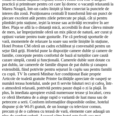
practică și primitoare pentru cei care își doresc o vacanță relaxantă la
Marea Neagră, într-un cadru liniștit și bine conectat la punctele de
interes din zonă. Poziționarea centrală îl transformă într-un punct de
plecare excelent atât pentru zilele petrecute pe plajă, cât și pentru
plimbări prin stațiune, ieșiri la terase sau activități recreative în aer
liber. Plaja se află la o distanță mică, accesibilă în doar câteva minute
de mers, iar împrejurimile oferă un mix plăcut de natură, aer curat și
opțiuni variate pentru toate gusturile. Fie că preferați sporturile de
vară, momentele de relaxare la soare sau serile liniștite în stațiune,
Hotel Proton CM oferă un cadru echilibrat și convenabil pentru un
sejur fără griji. Hotelul pune la dispoziție camere duble și camere de
familie, concepute pentru confortul de bază al turiștilor care caută
cazare simplă, curată și funcțională. Camerele duble sunt dotate cu
pat dublu, iar camerele de familie dispun de pat dublu și canapea
extensibilă, fiind potrivite pentru sejururi în cuplu sau pentru familii
cu copii. TV în cameră Minibar Aer condiționat Baie proprie
Articole de toaletă gratuite Printre facilitățile apreciate de oaspeți se
numără terasa hotelului, unde pot fi servite băuturi reci și cafea, într-
o atmosferă relaxată, potrivită pentru pauze după o zi la plajă. În
plus, în imediata apropiere există numeroase terase și localuri, ceea
ce oferă libertatea de a alege rapid o variantă de luat masa sau de
petrecere a serii. Conform informațiilor disponibile online, hotelul
dispune și de Wi-Fi gratuit, de un lounge cu televizor comun,
precum și de o cafenea cu terasă de vară, elemente care adaugă un
plus de confort șederii. Accesul către hotel este facil: cea mai