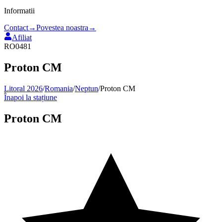
Informatii
Contact
→
Povestea noastra
→
Afiliat
RO0481
Proton CM
Litoral 2026
/
Romania
/
Neptun
/
Proton CM
Înapoi la stațiune
Proton CM