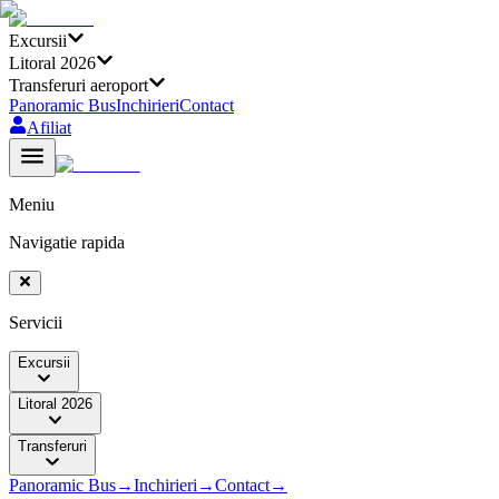
Excursii
Litoral 2026
Transferuri aeroport
Panoramic Bus
Inchirieri
Contact
Afiliat
Meniu
Navigatie rapida
Servicii
Excursii
Litoral 2026
Transferuri
Panoramic Bus
→
Inchirieri
→
Contact
→