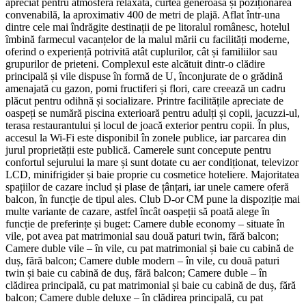
apreciat pentru atmosfera relaxată, curtea generoasă și poziționarea
convenabilă, la aproximativ 400 de metri de plajă. Aflat într-una
dintre cele mai îndrăgite destinații de pe litoralul românesc, hotelul
îmbină farmecul vacanțelor de la malul mării cu facilități moderne,
oferind o experiență potrivită atât cuplurilor, cât și familiilor sau
grupurilor de prieteni. Complexul este alcătuit dintr-o clădire
principală și vile dispuse în formă de U, înconjurate de o grădină
amenajată cu gazon, pomi fructiferi și flori, care creează un cadru
plăcut pentru odihnă și socializare. Printre facilitățile apreciate de
oaspeți se numără piscina exterioară pentru adulți și copii, jacuzzi-ul,
terasa restaurantului și locul de joacă exterior pentru copii. În plus,
accesul la Wi-Fi este disponibil în zonele publice, iar parcarea din
jurul proprietății este publică. Camerele sunt concepute pentru
confortul sejurului la mare și sunt dotate cu aer condiționat, televizor
LCD, minifrigider și baie proprie cu cosmetice hoteliere. Majoritatea
spațiilor de cazare includ și plase de țânțari, iar unele camere oferă
balcon, în funcție de tipul ales. Club D-or CM pune la dispoziție mai
multe variante de cazare, astfel încât oaspeții să poată alege în
funcție de preferințe și buget: Camere duble economy – situate în
vile, pot avea pat matrimonial sau două paturi twin, fără balcon;
Camere duble vile – în vile, cu pat matrimonial și baie cu cabină de
duș, fără balcon; Camere duble modern – în vile, cu două paturi
twin și baie cu cabină de duș, fără balcon; Camere duble – în
clădirea principală, cu pat matrimonial și baie cu cabină de duș, fără
balcon; Camere duble deluxe – în clădirea principală, cu pat