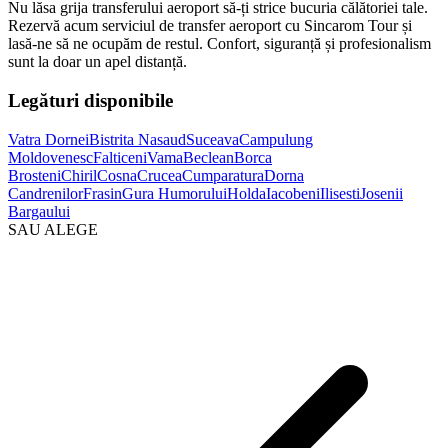
Nu lăsa grija transferului aeroport să-ți strice bucuria călătoriei tale.
Rezervă acum serviciul de transfer aeroport cu Sincarom Tour și
lasă-ne să ne ocupăm de restul. Confort, siguranță și profesionalism
sunt la doar un apel distanță.
Legături disponibile
Vatra Dornei
Bistrita Nasaud
Suceava
Campulung
Moldovenesc
Falticeni
Vama
Beclean
Borca
Brosteni
Chiril
Cosna
Crucea
Cumparatura
Dorna
Candrenilor
Frasin
Gura Humorului
Holda
Iacobeni
Ilisesti
Josenii
Bargaului
SAU ALEGE