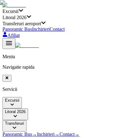
Excursii
Litoral 2026
Transferuri aeroport
Panoramic Bus
Inchirieri
Contact
Afiliat
Meniu
Navigatie rapida
Servicii
Excursii
Litoral 2026
Transferuri
Panoramic Bus
→
Inchirieri
→
Contact
→