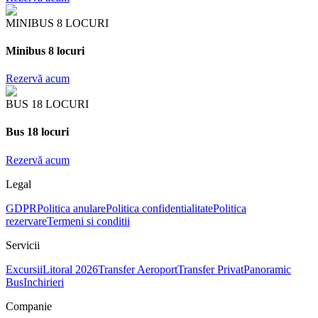
MINIBUS 8 LOCURI
Minibus 8 locuri
Rezervă acum
BUS 18 LOCURI
Bus 18 locuri
Rezervă acum
Legal
GDPR
Politica anulare
Politica confidentialitate
Politica
rezervare
Termeni si conditii
Servicii
Excursii
Litoral 2026
Transfer Aeroport
Transfer Privat
Panoramic
Bus
Inchirieri
Companie