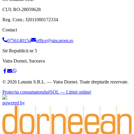
CUI:
RO-28059628
Reg. Com.:
J2011000172334
Contact
0756140154
office@sincarom.ro
Str Republicii nr 5
Vatra Dornei, Suceava
©
2026
Lutasin S.R.L. — Vatra Dornei. Toate drepturile rezervate.
Protecția consumatorului
|
SOL — Litigii online
|
powered by