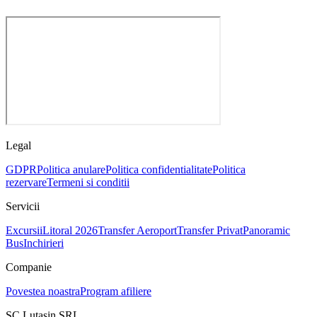
Legal
GDPR
Politica anulare
Politica confidentialitate
Politica
rezervare
Termeni si conditii
Servicii
Excursii
Litoral 2026
Transfer Aeroport
Transfer Privat
Panoramic
Bus
Inchirieri
Companie
Povestea noastra
Program afiliere
SC Lutasin SRL