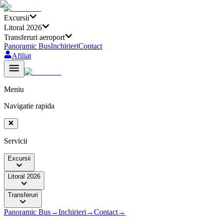
Excursii
Litoral 2026
Transferuri aeroport
Panoramic Bus
Inchirieri
Contact
Afiliat
Meniu
Navigatie rapida
Servicii
Excursii
Litoral 2026
Transferuri
Panoramic Bus
→
Inchirieri
→
Contact
→