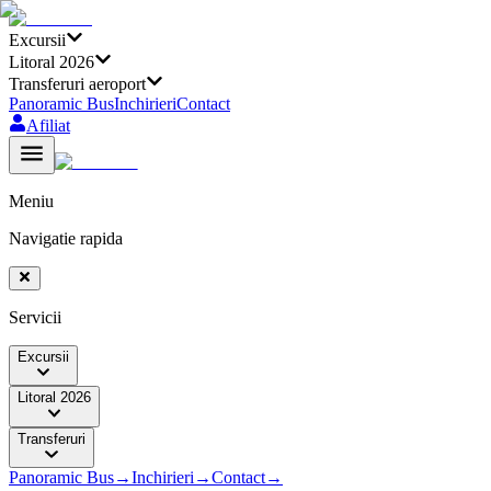
Excursii
Litoral 2026
Transferuri aeroport
Panoramic Bus
Inchirieri
Contact
Afiliat
Meniu
Navigatie rapida
Servicii
Excursii
Litoral 2026
Transferuri
Panoramic Bus
→
Inchirieri
→
Contact
→