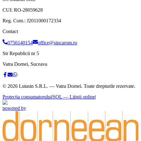
CUI:
RO-28059628
Reg. Com.:
J2011000172334
Contact
0756140154
office@sincarom.ro
Str Republicii nr 5
Vatra Dornei, Suceava
©
2026
Lutasin S.R.L. — Vatra Dornei. Toate drepturile rezervate.
Protecția consumatorului
|
SOL — Litigii online
|
powered by