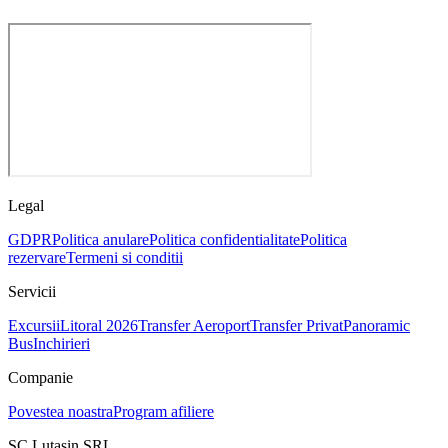
Legal
GDPR
Politica anulare
Politica confidentialitate
Politica
rezervare
Termeni si conditii
Servicii
Excursii
Litoral 2026
Transfer Aeroport
Transfer Privat
Panoramic
Bus
Inchirieri
Companie
Povestea noastra
Program afiliere
SC Lutasin SRL