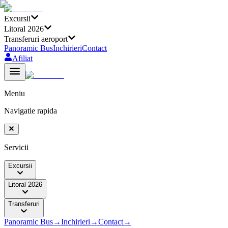
Excursii
Litoral 2026
Transferuri aeroport
Panoramic Bus
Inchirieri
Contact
Afiliat
Meniu
Navigatie rapida
Servicii
Excursii
Litoral 2026
Transferuri
Panoramic Bus
→
Inchirieri
→
Contact
→