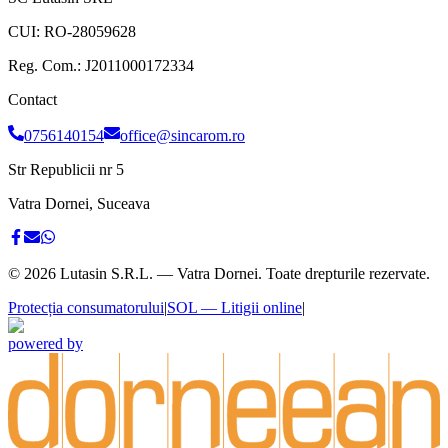
CUI:
RO-28059628
Reg. Com.:
J2011000172334
Contact
0756140154
office@sincarom.ro
Str Republicii nr 5
Vatra Dornei, Suceava
©
2026
Lutasin S.R.L. — Vatra Dornei. Toate drepturile rezervate.
Protecția consumatorului
|
SOL — Litigii online
|
powered by