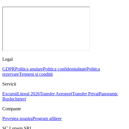
Legal
GDPR
Politica anulare
Politica confidentialitate
Politica
rezervare
Termeni si conditii
Servicii
Excursii
Litoral 2026
Transfer Aeroport
Transfer Privat
Panoramic
Bus
Inchirieri
Companie
Povestea noastra
Program afiliere
SC Lutasin SRL